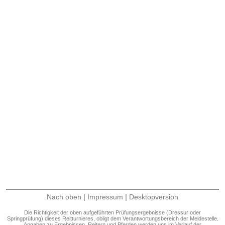
|
|
Nach oben
Impressum
Desktopversion
Die Richtigkeit der oben aufgeführten Prüfungsergebnisse (Dressur oder
Springprüfung) dieses Reitturnieres, obligt dem Verantwortungsbereich der Meldestelle.
Angaben zu Ergebnissen, Reitern und Pferden werden uns im Verlauf der