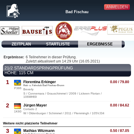
ANMELDEN
Bad Fischau
ZEITPLAN
STARTLISTE
ERGEBNISSE
Ergebnisse:
6 Teilnehmer in dieser Prüfung.
Zuletzt aktualisiert um 14:29 Uhr (16.05.2021)
21/2 STANDARDSPRINGPRÜFUNG
HÖHE: 115 CM
1
Florentina Erkinger
0.00 / 79.80
Reit- u. Fahrclub Bad Fischau-Brunn
P386
Beverly
S / Connemara / Grauschimmel / 2009 / Lickeen Florian /
106MH69
2
Jürgen Mayer
0.00 / 84.62
Cortado 2
1K60
W / Oldenburger / Schimmel / 2011 / Flemmingh / 105VJ34
Weitere nicht platzierte Teilnehmer
3
Mathias Witzmann
0.50 / 87.05