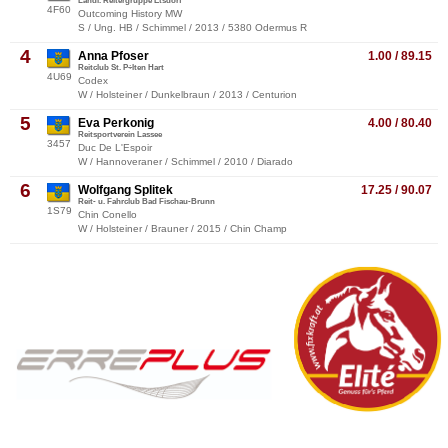
Ländl. Reitergruppe Etsdorf
4F60
Outcoming History MW
S / Ung. HB / Schimmel / 2013 / 5380 Odermus R
4
Anna Pfoser
1.00 / 89.15
Reitclub St. P÷lten Hart
4U69
Codex
W / Holsteiner / Dunkelbraun / 2013 / Centurion
5
Eva Perkonig
4.00 / 80.40
Reitsportverein Lassee
3457
Duc De L'Espoir
W / Hannoveraner / Schimmel / 2010 / Diarado
6
Wolfgang Splitek
17.25 / 90.07
Reit- u. Fahrclub Bad Fischau-Brunn
1S79
Chin Conello
W / Holsteiner / Brauner / 2015 / Chin Champ