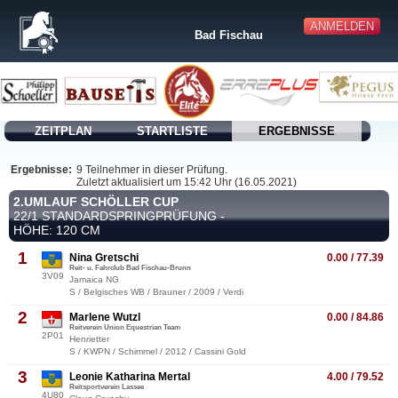
ANMELDEN
Bad Fischau
ZEITPLAN
STARTLISTE
ERGEBNISSE
Ergebnisse:
9 Teilnehmer in dieser Prüfung.
Zuletzt aktualisiert um 15:42 Uhr (16.05.2021)
2.UMLAUF SCHÖLLER CUP
22/1 STANDARDSPRINGPRÜFUNG -
HÖHE: 120 CM
1
Nina Gretschi
0.00 / 77.39
Reit- u. Fahrclub Bad Fischau-Brunn
3V09
Jamaica NG
S / Belgisches WB / Brauner / 2009 / Verdi
2
Marlene Wutzl
0.00 / 84.86
Reitverein Union Equestrian Team
2P01
Henrietter
S / KWPN / Schimmel / 2012 / Cassini Gold
3
Leonie Katharina Mertal
4.00 / 79.52
Reitsportverein Lassee
4U80