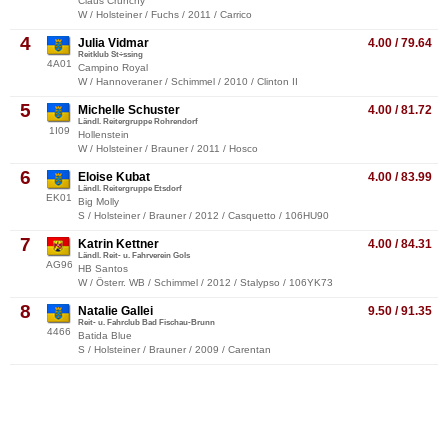
Claus Crunchy
W / Holsteiner / Fuchs / 2011 / Carrico
4
Julia Vidmar
4.00 / 79.64
Reitklub St÷ssing
4A01
Campino Royal
W / Hannoveraner / Schimmel / 2010 / Clinton II
5
Michelle Schuster
4.00 / 81.72
Ländl. Reitergruppe Rohrendorf
1I09
Hollenstein
W / Holsteiner / Brauner / 2011 / Hosco
6
Eloise Kubat
4.00 / 83.99
Ländl. Reitergruppe Etsdorf
EK01
Big Molly
S / Holsteiner / Brauner / 2012 / Casquetto / 106HU90
7
Katrin Kettner
4.00 / 84.31
Ländl. Reit- u. Fahrverein Gols
AG96
HB Santos
W / Österr. WB / Schimmel / 2012 / Stalypso / 106YK73
8
Natalie Gallei
9.50 / 91.35
Reit- u. Fahrclub Bad Fischau-Brunn
4466
Batida Blue
S / Holsteiner / Brauner / 2009 / Carentan