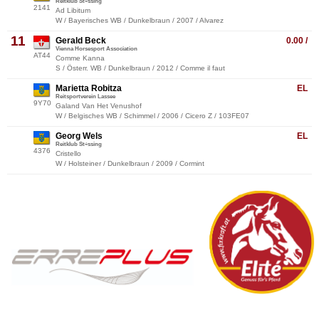
Reitklub St÷ssing
2141
Ad Libitum
W / Bayerisches WB / Dunkelbraun / 2007 / Alvarez
11
Gerald Beck
0.00 /
Vienna Horsesport Association
AT44
Comme Kanna
S / Österr. WB / Dunkelbraun / 2012 / Comme il faut
Marietta Robitza
EL
Reitsportverein Lassee
9Y70
Galand Van Het Venushof
W / Belgisches WB / Schimmel / 2006 / Cicero Z / 103FE07
Georg Wels
EL
Reitklub St÷ssing
4376
Cristello
W / Holsteiner / Dunkelbraun / 2009 / Cormint