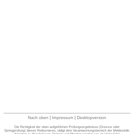
|
|
Nach oben
Impressum
Desktopversion
Die Richtigkeit der oben aufgeführten Prüfungsergebnisse (Dressur oder
Springprüfung) dieses Reitturnieres, obligt dem Verantwortungsbereich der Meldestelle.