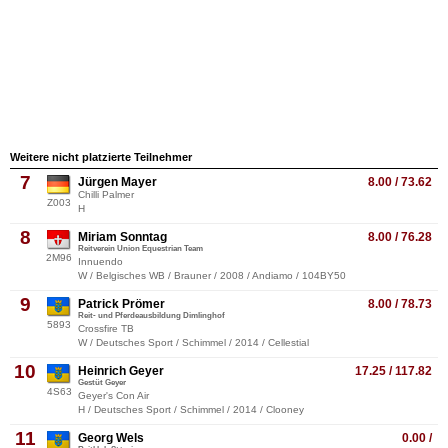
Weitere nicht platzierte Teilnehmer
7
Jürgen Mayer
8.00 / 73.62
Chilli Palmer
Z003
H
8
Miriam Sonntag
8.00 / 76.28
Reitverein Union Equestrian Team
2M96
Innuendo
W / Belgisches WB / Brauner / 2008 / Andiamo / 104BY50
9
Patrick Prömer
8.00 / 78.73
Reit- und Pferdeausbildung Dimlinghof
5893
Crossfire TB
W / Deutsches Sport / Schimmel / 2014 / Cellestial
10
Heinrich Geyer
17.25 / 117.82
Gestüt Geyer
4S63
Geyer's Con Air
H / Deutsches Sport / Schimmel / 2014 / Clooney
11
Georg Wels
0.00 /