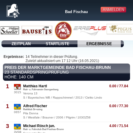
ANMELDEN
Bad Fischau
ZEITPLAN
STARTLISTE
ERGEBNISSE
Ergebnisse:
14 Teilnehmer in dieser Prüfung.
Zuletzt aktualisiert um 17:12 Uhr (16.05.2021)
PREIS DER MARKTGEMEINDE BAD FISCHAU-BRUNN
23 STANDARDSPRINGPRÜFUNG
HÖHE: 140 CM
1
Matthias Hartl
0.00 / 77.84
Reit- u. Fahrverein Georgenberg
3015
Verona 13
S / Bayerisches WB / Rappschimmel / 2013 / Cielito Lindo
1
Alfred Fischer
0.00 / 77.30
Reitklub St÷ssing
0657
Pila Donna
S / Westfale / Brauner / 2006 / Pilgrim / 103OZ58
3
Michael Rösch jun.
4.00 / 71.54
Reit- u. Fahrclub Bad Fischau-Brunn
3V08