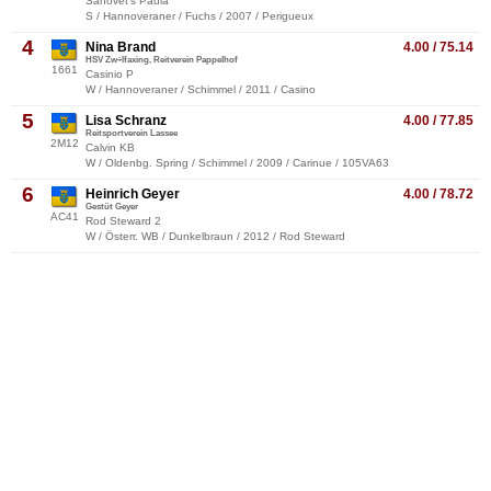
Sanovet's Paula
S / Hannoveraner / Fuchs / 2007 / Perigueux
4
Nina Brand
4.00 / 75.14
HSV Zw÷lfaxing, Reitverein Pappelhof
1661
Casinio P
W / Hannoveraner / Schimmel / 2011 / Casino
5
Lisa Schranz
4.00 / 77.85
Reitsportverein Lassee
2M12
Calvin KB
W / Oldenbg. Spring / Schimmel / 2009 / Carinue / 105VA63
6
Heinrich Geyer
4.00 / 78.72
Gestüt Geyer
AC41
Rod Steward 2
W / Österr. WB / Dunkelbraun / 2012 / Rod Steward