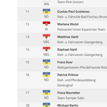
Team Pink Unicorn
IRN
11
Gustav Paul Gustenau
NÖ
Reit- u. Fahrclub Bad Fischau-Brun
12
Marlene Wutzl
W
Reitverein Union Equestrian Team
13
Matthias Hartl
SBG
Reit- u. Fahrverein Georgenberg
14
Raphael Hartl
SBG
Reit- u. Fahrverein Georgenberg
15
Franz Auer
NÖ
Reitsportverein Pferdefreunde Ret
16
Patrick Prömer
NÖ
Reit- und Pferdeausbildung
Dimlinghof
17
Fiona Neuretter
NÖ
Team Semper Salio
18
Michael Berlin