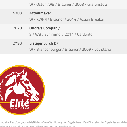
W / Österr. WB / Brauner / 2008 / Grafenstolz
4X83
Actionmaker
W / KWPN / Brauner / 2014 / Action Breaker
2E78
Obora's Company
S / WB / Schimmel / 2014 / Cardento
2Y93
Listiger Lurch DF
W / Brandenburger / Brauner / 2009 / Levistano
st eine Plattform, ausschließlich zur Veröffentlichung von Ergebnissen. Das Einstellen der Ergebnisse und da
weiligen Veranstalter bzw. Einsteller von Start- und Ergebnislisten.