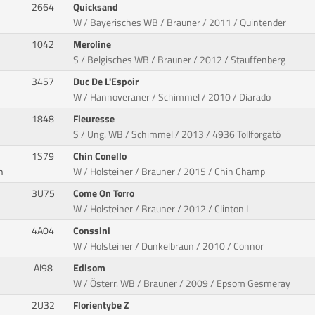
2664
Quicksand
W / Bayerisches WB / Brauner / 2011 / Quintender
1042
Meroline
S / Belgisches WB / Brauner / 2012 / Stauffenberg
3457
Duc De L'Espoir
W / Hannoveraner / Schimmel / 2010 / Diarado
1848
Fleuresse
S / Ung. WB / Schimmel / 2013 / 4936 Tollforgató
1S79
Chin Conello
n
W / Holsteiner / Brauner / 2015 / Chin Champ
3U75
Come On Torro
W / Holsteiner / Brauner / 2012 / Clinton I
4A04
Conssini
W / Holsteiner / Dunkelbraun / 2010 / Connor
AI98
Edisom
W / Österr. WB / Brauner / 2009 / Epsom Gesmeray
2U32
Florientybe Z