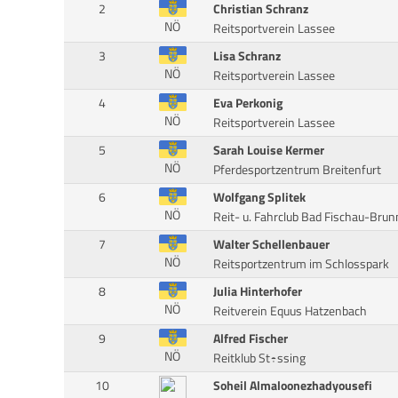
2
Christian Schranz
NÖ
Reitsportverein Lassee
3
Lisa Schranz
NÖ
Reitsportverein Lassee
4
Eva Perkonig
NÖ
Reitsportverein Lassee
5
Sarah Louise Kermer
NÖ
Pferdesportzentrum Breitenfurt
6
Wolfgang Splitek
NÖ
Reit- u. Fahrclub Bad Fischau-Brun
7
Walter Schellenbauer
NÖ
Reitsportzentrum im Schlosspark
8
Julia Hinterhofer
NÖ
Reitverein Equus Hatzenbach
9
Alfred Fischer
NÖ
Reitklub St÷ssing
10
Soheil Almaloonezhadyousefi