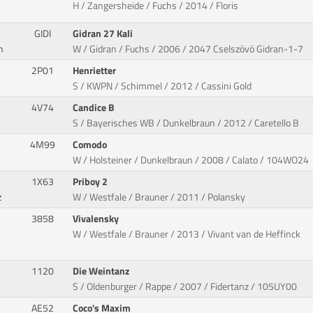
H / Zangersheide / Fuchs / 2014 / Floris
GIDI
Gidran 27 Kali
n
W / Gidran / Fuchs / 2006 / 2047 Cselszövö Gidran-1-7
2P01
Henrietter
S / KWPN / Schimmel / 2012 / Cassini Gold
4V74
Candice B
S / Bayerisches WB / Dunkelbraun / 2012 / Caretello B
4M99
Comodo
W / Holsteiner / Dunkelbraun / 2008 / Calato / 104WO24
1X63
Priboy 2
z
W / Westfale / Brauner / 2011 / Polansky
3858
Vivalensky
W / Westfale / Brauner / 2013 / Vivant van de Heffinck
1120
Die Weintanz
S / Oldenburger / Rappe / 2007 / Fidertanz / 105UY00
AE52
Coco's Maxim