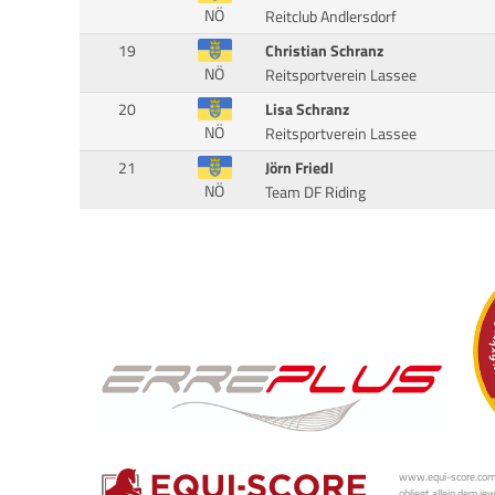
NÖ
Reitclub Andlersdorf
19
Christian Schranz
NÖ
Reitsportverein Lassee
20
Lisa Schranz
NÖ
Reitsportverein Lassee
21
Jörn Friedl
NÖ
Team DF Riding
www.equi-score.com i
obliegt allein dem je