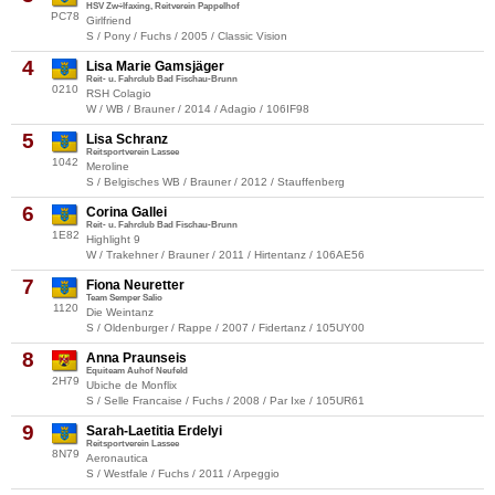
HSV Zw÷lfaxing, Reitverein Pappelhof
PC78
Girlfriend
S / Pony / Fuchs / 2005 / Classic Vision
4
Lisa Marie Gamsjäger
Reit- u. Fahrclub Bad Fischau-Brunn
0210
RSH Colagio
W / WB / Brauner / 2014 / Adagio / 106IF98
5
Lisa Schranz
Reitsportverein Lassee
1042
Meroline
S / Belgisches WB / Brauner / 2012 / Stauffenberg
6
Corina Gallei
Reit- u. Fahrclub Bad Fischau-Brunn
1E82
Highlight 9
W / Trakehner / Brauner / 2011 / Hirtentanz / 106AE56
7
Fiona Neuretter
Team Semper Salio
1120
Die Weintanz
S / Oldenburger / Rappe / 2007 / Fidertanz / 105UY00
8
Anna Praunseis
Equiteam Auhof Neufeld
2H79
Ubiche de Monflix
S / Selle Francaise / Fuchs / 2008 / Par Ixe / 105UR61
9
Sarah-Laetitia Erdelyi
Reitsportverein Lassee
8N79
Aeronautica
S / Westfale / Fuchs / 2011 / Arpeggio