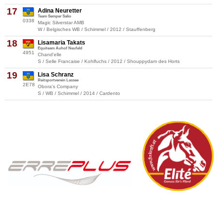
17
Adina Neuretter
Team Semper Salio
0338
Magic Silverstar AMB
W / Belgisches WB / Schimmel / 2012 / Stauffenberg
18
Lisamaria Takats
Equiteam Auhof Neufeld
4951
Chand'elle
S / Selle Francaise / Kohlfuchs / 2012 / Shouppydam des Horts
19
Lisa Schranz
Reitsportverein Lassee
2E78
Obora's Company
S / WB / Schimmel / 2014 / Cardento