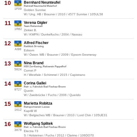
10
Bernhard Neunteufel
Reitstall Neunteufel Meierhof
1F09
Golden Sunrise
W / Ung. HB / Brauner / 2010 / 4577 Sunrise / 105UL58
11
Verena Gigler
Team Reiterstadl
1R82
Zinkiet B.
W / KWPN / Dunkelfuchs / 2004 / Nassau
12
Alfred Fischer
Reitklub St÷ssing
AI98
Edisom
W / Österr. WB / Brauner / 2009 / Epsom Gesmeray
13
Nina Brand
HSV Zw÷lfaxing, Reitverein Pappelhof
5824
Cornet P
H / Westfale / Schimmel / 2015 / Capistrano
14
Corina Gallei
Reit- u. Fahrclub Bad Fischau-Brunn
9T27
Querin
W / Zweibrücke / Fuchs / 2006 / Querido
15
Marietta Robitza
Reitsportverein Lassee
1612
Kaprilli W
W / Belgisches WB / Brauner / 2010 / Lord Chin / 105UE31
16
Wolfgang Splitek
Reit- u. Fahrclub Bad Fischau-Brunn
3878
Electra 73
S / Holsteiner / Fuchs / 2012 / Clarimo / 106DO70