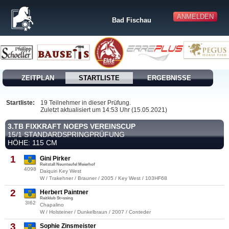
ANMELDEN
Bad Fischau
ZEITPLAN
STARTLISTE
ERGEBNISSE
Startliste:
19 Teilnehmer in dieser Prüfung.
Zuletzt aktualisiert um 14:53 Uhr (15.05.2021)
3.TB FIXKRAFT NOEPS VEREINSCUP
15/1 STANDARDSPRINGPRÜFUNG
HÖHE: 115 CM
1
Gini Pirker
Reitstall Neunteufel Meierhof
4098
Daiquiri Key West
W / Trakehner / Brauner / 2005 / Key West / 103HF68
2
Herbert Paintner
Reitklub St÷ssing
3I62
Chapalino
W / Holsteiner / Dunkelbraun / 2007 / Conteder
3
Sophie Zinsmeister