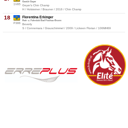
Gestüt Geyer
1V85
Geyer's Chin Champ
H / Holsteiner / Brauner / 2016 / Chin Champ
18
Florentina Erkinger
Reit- u. Fahrclub Bad Fischau-Brunn
P386
Beverly
S / Connemara / Grauschimmel / 2009 / Lickeen Florian / 106MH69