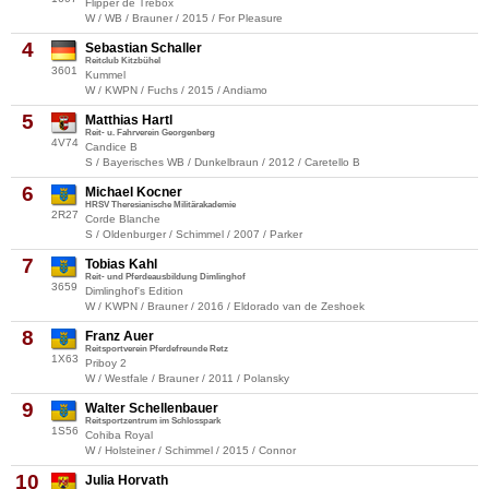
Flipper de Trebox
W / WB / Brauner / 2015 / For Pleasure
4
Sebastian Schaller
Reitclub Kitzbühel
3601
Kummel
W / KWPN / Fuchs / 2015 / Andiamo
5
Matthias Hartl
Reit- u. Fahrverein Georgenberg
4V74
Candice B
S / Bayerisches WB / Dunkelbraun / 2012 / Caretello B
6
Michael Kocner
HRSV Theresianische Militärakademie
2R27
Corde Blanche
S / Oldenburger / Schimmel / 2007 / Parker
7
Tobias Kahl
Reit- und Pferdeausbildung Dimlinghof
3659
Dimlinghof's Edition
W / KWPN / Brauner / 2016 / Eldorado van de Zeshoek
8
Franz Auer
Reitsportverein Pferdefreunde Retz
1X63
Priboy 2
W / Westfale / Brauner / 2011 / Polansky
9
Walter Schellenbauer
Reitsportzentrum im Schlosspark
1S56
Cohiba Royal
W / Holsteiner / Schimmel / 2015 / Connor
10
Julia Horvath