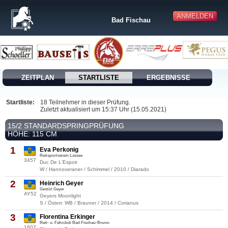
ANMELDEN
Bad Fischau
ZEITPLAN
STARTLISTE
ERGEBNISSE
Startliste:
18 Teilnehmer in dieser Prüfung.
Zuletzt aktualisiert um 15:37 Uhr (15.05.2021)
15/2 STANDARDSPRINGPRÜFUNG
HÖHE: 115 CM
1
Eva Perkonig
Reitsportverein Lassee
3457
Duc De L'Espoir
W / Hannoveraner / Schimmel / 2010 / Diarado
2
Heinrich Geyer
Gestüt Geyer
AY52
Geyers Moonlight
S / Österr. WB / Brauner / 2014 / Corianus
3
Florentina Erkinger
Reit- u. Fahrclub Bad Fischau-Brunn
1607