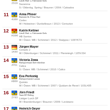
Ländl. Reit- u. Fahrverein Gols
2S19
Sazarona
S / Oldenbg. Spring / Brauner / 2004 / Calvados
11
Anna Pfoser
Reitclub St. P÷lten Hart
4U69
Codex
W / Holsteiner / Dunkelbraun / 2013 / Centurion
12
Katrin Kettner
Ländl. Reit- u. Fahrverein Gols
AG96
HB Santos
W / Österr. WB / Schimmel / 2012 / Stalypso / 106YK73
13
Jürgen Mayer
Cortado 2
1K60
W / Oldenburger / Schimmel / 2011 / Flemmingh / 105VJ34
14
Victoria Zowa
Reitsportteam Sch÷nkirchen
AT61
Calica
S / Österr. WB / Schimmel / 2010 / Calico
15
Eva Perkonig
Reitsportverein Lassee
AB69
Quimiro
W / Österr. WB / Schimmel / 2007 / Quidam de Revel / 103LH35
16
Jörn Friedl
Team DF Riding
2Y93
Listiger Lurch DF
W / Brandenburger / Brauner / 2009 / Levistano
17
Heinrich Geyer