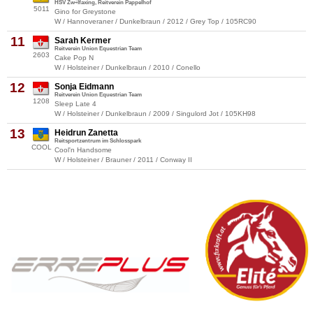
HSV Zw÷lfaxing, Reitverein Pappelhof
5011
Gino for Greystone
W / Hannoveraner / Dunkelbraun / 2012 / Grey Top / 105RC90
11
Sarah Kermer
Reitverein Union Equestrian Team
2603
Cake Pop N
W / Holsteiner / Dunkelbraun / 2010 / Conello
12
Sonja Eidmann
Reitverein Union Equestrian Team
1208
Sleep Late 4
W / Holsteiner / Dunkelbraun / 2009 / Singulord Jot / 105KH98
13
Heidrun Zanetta
Reitsportzentrum im Schlosspark
COOL
Cool'n Handsome
W / Holsteiner / Brauner / 2011 / Conway II