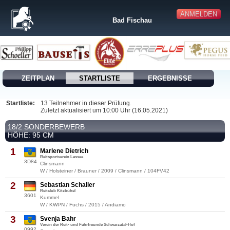
ANMELDEN
Bad Fischau
ZEITPLAN
STARTLISTE
ERGEBNISSE
Startliste:
13 Teilnehmer in dieser Prüfung.
Zuletzt aktualisiert um 10:00 Uhr (16.05.2021)
18/2 SONDERBEWERB
HÖHE: 95 CM
1
Marlene Dietrich
Reitsportverein Lassee
3D84
Clinsmann
W / Holsteiner / Brauner / 2009 / Clinsmann / 104FV42
2
Sebastian Schaller
Reitclub Kitzbühel
3601
Kummel
W / KWPN / Fuchs / 2015 / Andiamo
3
Svenja Bahr
Verein der Reit- und Fahrfreunde Schwarzatal-Hof
0992