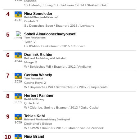
Stassina
S / Oldenbg. Spring / Dunkelbraun / 2014 / Stakkato Gold
4
Nina Semeleder
Reitstall Neunteufel Meierhof
4P43
Cordula 3
S / Deutsches Sport / Brauner / 2013 / Levistano
5
Soheil Almaloonezhadyousefi
0529
Team Pink Unicorn
Tyrion V
H / KWPN / Dunkelbraun / 2015 / Connect
6
Dominik Richter
Reit- und Ausbildungsstall Jettsdorf
4544
Mirage R
W / Belgisches WB / Brauner / 2012 / Andiamo
7
Corinna Wesely
Team Prunnehof
2559
Casino Royal 2
W / Bayerisches WB / Schwarzbraun / 2007 / Cinquecento
8
Herbert Paintner
Reitklub St÷ssing
2R39
Quite Adel
W / Oldenbg. Spring / Brauner / 2013 / Quite Capitol
9
Tobias Kahl
Reit- und Pferdeausbildung Dimlinghof
3659
Dimlinghof's Edition
W / KWPN / Brauner / 2016 / Eldorado van de Zeshoek
10
Nina Brand