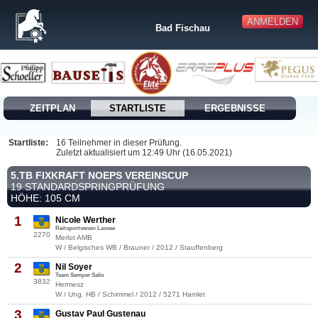
ANMELDEN
Bad Fischau
ZEITPLAN
STARTLISTE
ERGEBNISSE
Startliste:
16 Teilnehmer in dieser Prüfung.
Zuletzt aktualisiert um 12:49 Uhr (16.05.2021)
5.TB FIXKRAFT NOEPS VEREINSCUP
19 STANDARDSPRINGPRÜFUNG
HÖHE: 105 CM
1
Nicole Werther
Reitsportverein Lassee
2270
Merlot AMB
W / Belgisches WB / Brauner / 2012 / Stauffenberg
2
Nil Soyer
Team Semper Salio
3832
Hermesz
W / Ung. HB / Schimmel / 2012 / 5271 Hamlet
3
Gustav Paul Gustenau