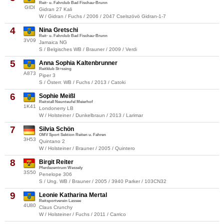
Reit- u. Fahrclub Bad Fischau-Brunn
GIDI
Gidran 27 Kali
W / Gidran / Fuchs / 2006 / 2047 Cselszövö Gidran-1-7
4
Nina Gretschi
Reit- u. Fahrclub Bad Fischau-Brunn
3V09
Jamaica NG
S / Belgisches WB / Brauner / 2009 / Verdi
5
Anna Sophia Kaltenbrunner
Reitklub St÷ssing
A873
Piper 3
S / Österr. WB / Fuchs / 2013 / Catoki
6
Sophie Meißl
Reitstall Neunteufel Meierhof
1K41
Londonerry LB
W / Holsteiner / Dunkelbraun / 2013 / Larimar
7
Silvia Schön
OMV Sport Sektion Reiten u. Fahren
3H53
Quintano 2
W / Holsteiner / Brauner / 2005 / Quintero
8
Birgit Reiter
Pferdezentrum Wessely
3S50
Penelope 306
S / Ung. WB / Brauner / 2005 / 3940 Parker / 103CN32
9
Leonie Katharina Mertal
Reitsportverein Lassee
4U80
Claus Crunchy
W / Holsteiner / Fuchs / 2011 / Carrico