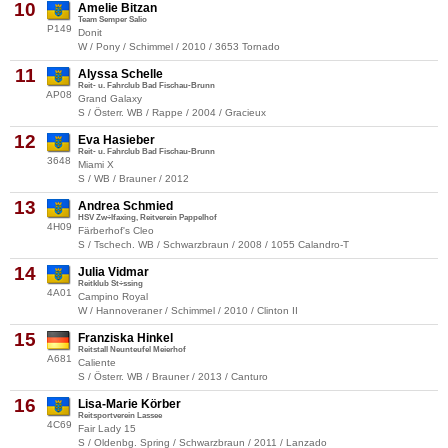
10
Amelie Bitzan
Team Semper Salio
P149
Donit
W / Pony / Schimmel / 2010 / 3653 Tornado
11
Alyssa Schelle
Reit- u. Fahrclub Bad Fischau-Brunn
AP08
Grand Galaxy
S / Österr. WB / Rappe / 2004 / Gracieux
12
Eva Hasieber
Reit- u. Fahrclub Bad Fischau-Brunn
3648
Miami X
S / WB / Brauner / 2012
13
Andrea Schmied
HSV Zw÷lfaxing, Reitverein Pappelhof
4H09
Färberhof's Cleo
S / Tschech. WB / Schwarzbraun / 2008 / 1055 Calandro-T
14
Julia Vidmar
Reitklub St÷ssing
4A01
Campino Royal
W / Hannoveraner / Schimmel / 2010 / Clinton II
15
Franziska Hinkel
Reitstall Neunteufel Meierhof
A681
Caliente
S / Österr. WB / Brauner / 2013 / Canturo
16
Lisa-Marie Körber
Reitsportverein Lassee
4C69
Fair Lady 15
S / Oldenbg. Spring / Schwarzbraun / 2011 / Lanzado