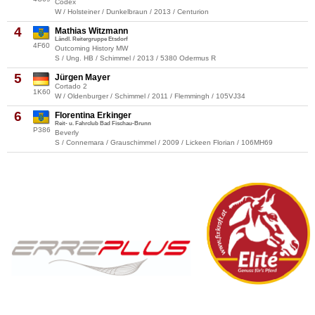
Codex
W / Holsteiner / Dunkelbraun / 2013 / Centurion
4
Mathias Witzmann
Ländl. Reitergruppe Etsdorf
4F60
Outcoming History MW
S / Ung. HB / Schimmel / 2013 / 5380 Odermus R
5
Jürgen Mayer
Cortado 2
1K60
W / Oldenburger / Schimmel / 2011 / Flemmingh / 105VJ34
6
Florentina Erkinger
Reit- u. Fahrclub Bad Fischau-Brunn
P386
Beverly
S / Connemara / Grauschimmel / 2009 / Lickeen Florian / 106MH69