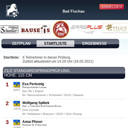
ANMELDEN
Bad Fischau
ZEITPLAN
STARTLISTE
ERGEBNISSE
Startliste:
6 Teilnehmer in dieser Prüfung.
Zuletzt aktualisiert um 14:29 Uhr (16.05.2021)
21/2 STANDARDSPRINGPRÜFUNG
HÖHE: 115 CM
1
Eva Perkonig
Reitsportverein Lassee
3457
Duc De L'Espoir
W / Hannoveraner / Schimmel / 2010 / Diarado
2
Wolfgang Splitek
Reit- u. Fahrclub Bad Fischau-Brunn
1S79
Chin Conello
W / Holsteiner / Brauner / 2015 / Chin Champ
3
Anna Pfoser
Reitclub St. P÷lten Hart
4U69