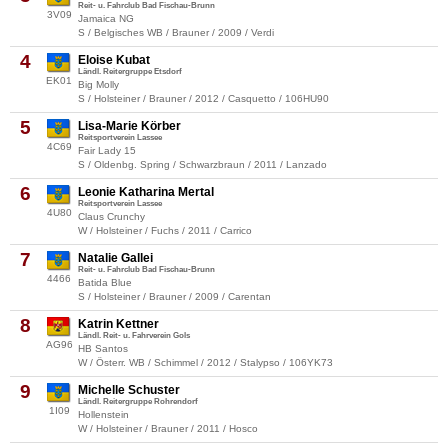
Reit- u. Fahrclub Bad Fischau-Brunn
3V09
Jamaica NG
S / Belgisches WB / Brauner / 2009 / Verdi
4
Eloise Kubat
Ländl. Reitergruppe Etsdorf
EK01
Big Molly
S / Holsteiner / Brauner / 2012 / Casquetto / 106HU90
5
Lisa-Marie Körber
Reitsportverein Lassee
4C69
Fair Lady 15
S / Oldenbg. Spring / Schwarzbraun / 2011 / Lanzado
6
Leonie Katharina Mertal
Reitsportverein Lassee
4U80
Claus Crunchy
W / Holsteiner / Fuchs / 2011 / Carrico
7
Natalie Gallei
Reit- u. Fahrclub Bad Fischau-Brunn
4466
Batida Blue
S / Holsteiner / Brauner / 2009 / Carentan
8
Katrin Kettner
Ländl. Reit- u. Fahrverein Gols
AG96
HB Santos
W / Österr. WB / Schimmel / 2012 / Stalypso / 106YK73
9
Michelle Schuster
Ländl. Reitergruppe Rohrendorf
1I09
Hollenstein
W / Holsteiner / Brauner / 2011 / Hosco