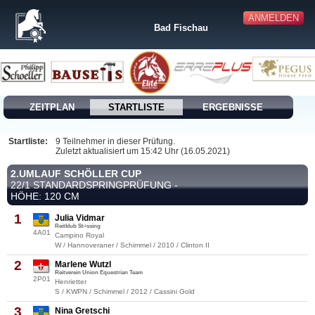
ANMELDEN
Bad Fischau
ZEITPLAN
STARTLISTE
ERGEBNISSE
Startliste:
9 Teilnehmer in dieser Prüfung.
Zuletzt aktualisiert um 15:42 Uhr (16.05.2021)
2.UMLAUF SCHÖLLER CUP
22/1 STANDARDSPRINGPRÜFUNG -
HÖHE: 120 CM
1
Julia Vidmar
Reitklub St÷ssing
4A01
Campino Royal
W / Hannoveraner / Schimmel / 2010 / Clinton II
2
Marlene Wutzl
Reitverein Union Equestrian Team
2P01
Henrietter
S / KWPN / Schimmel / 2012 / Cassini Gold
3
Nina Gretschi