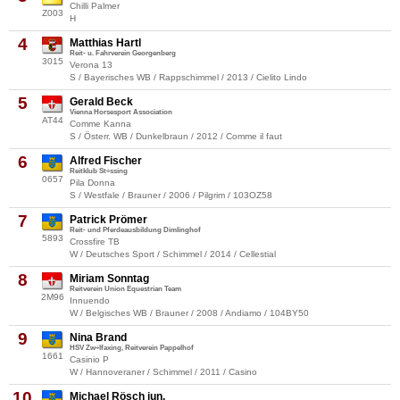
Chilli Palmer
Z003
H
4
Matthias Hartl
Reit- u. Fahrverein Georgenberg
3015
Verona 13
S / Bayerisches WB / Rappschimmel / 2013 / Cielito Lindo
5
Gerald Beck
Vienna Horsesport Association
AT44
Comme Kanna
S / Österr. WB / Dunkelbraun / 2012 / Comme il faut
6
Alfred Fischer
Reitklub St÷ssing
0657
Pila Donna
S / Westfale / Brauner / 2006 / Pilgrim / 103OZ58
7
Patrick Prömer
Reit- und Pferdeausbildung Dimlinghof
5893
Crossfire TB
W / Deutsches Sport / Schimmel / 2014 / Cellestial
8
Miriam Sonntag
Reitverein Union Equestrian Team
2M96
Innuendo
W / Belgisches WB / Brauner / 2008 / Andiamo / 104BY50
9
Nina Brand
HSV Zw÷lfaxing, Reitverein Pappelhof
1661
Casinio P
W / Hannoveraner / Schimmel / 2011 / Casino
10
Michael Rösch jun.