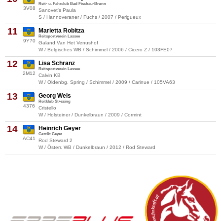
Reit- u. Fahrclub Bad Fischau-Brunn
3V08
Sanovet's Paula
S / Hannoveraner / Fuchs / 2007 / Perigueux
11
Marietta Robitza
Reitsportverein Lassee
9Y70
Galand Van Het Venushof
W / Belgisches WB / Schimmel / 2006 / Cicero Z / 103FE07
12
Lisa Schranz
Reitsportverein Lassee
2M12
Calvin KB
W / Oldenbg. Spring / Schimmel / 2009 / Carinue / 105VA63
13
Georg Wels
Reitklub St÷ssing
4376
Cristello
W / Holsteiner / Dunkelbraun / 2009 / Cormint
14
Heinrich Geyer
Gestüt Geyer
AC41
Rod Steward 2
W / Österr. WB / Dunkelbraun / 2012 / Rod Steward