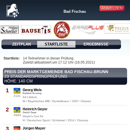
ANMELDEN
Bad Fischau
ZEITPLAN
STARTLISTE
ERGEBNISSE
Startliste:
14 Teilnehmer in dieser Prüfung.
Zuletzt aktualisiert um 17:12 Uhr (16.05.2021)
PREIS DER MARKTGEMEINDE BAD FISCHAU-BRUNN
23 STANDARDSPRINGPRÜFUNG
HÖHE: 140 CM
1
Georg Wels
Reitklub St÷ssing
2141
Ad Libitum
W / Bayerisches WB / Dunkelbraun / 2007 / Alvarez
2
Heinrich Geyer
Gestüt Geyer
4S63
Geyer's Con Air
H / Deutsches Sport / Schimmel / 2014 / Clooney
3
Jürgen Mayer