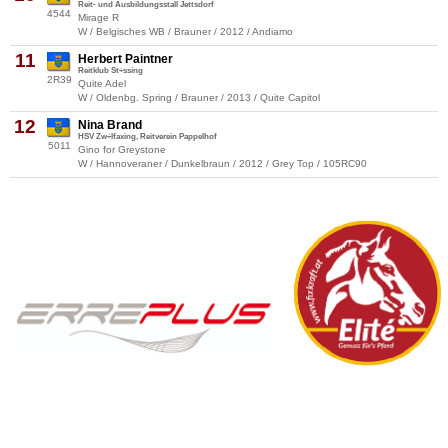
Reit- und Ausbildungsstall Jettsdorf
4544
Mirage R
W / Belgisches WB / Brauner / 2012 / Andiamo
11
Herbert Paintner
Reitklub St÷ssing
2R39
Quite Adel
W / Oldenbg. Spring / Brauner / 2013 / Quite Capitol
12
Nina Brand
HSV Zw÷lfaxing, Reitverein Pappelhof
5011
Gino for Greystone
W / Hannoveraner / Dunkelbraun / 2012 / Grey Top / 105RC90