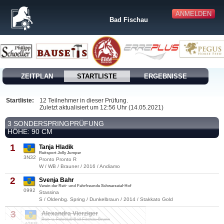
ANMELDEN
Bad Fischau
ZEITPLAN
STARTLISTE
ERGEBNISSE
Startliste:
12 Teilnehmer in dieser Prüfung.
Zuletzt aktualisiert um 12:56 Uhr (14.05.2021)
3 SONDERSPRINGPRÜFUNG
HÖHE: 90 CM
1
Tanja Hladik
Reitsport Jolly Jumper
3N32
Pronto Pronto R
W / WB / Brauner / 2016 / Andiamo
2
Svenja Bahr
Verein der Reit- und Fahrfreunde Schwarzatal-Hof
0992
Stassina
S / Oldenbg. Spring / Dunkelbraun / 2014 / Stakkato Gold
3
Alexandra Vierziger
Reit- u. Fahrclub Bad Fischau-Brunn
40ER