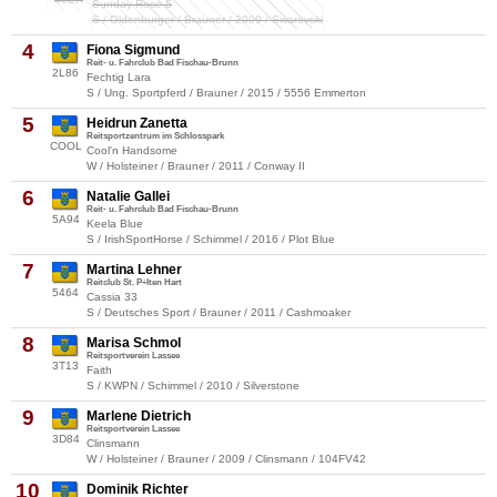
Sunday Rose 5
S / Oldenburger / Brauner / 2009 / Swarovski
4
Fiona Sigmund
Reit- u. Fahrclub Bad Fischau-Brunn
2L86
Fechtig Lara
S / Ung. Sportpferd / Brauner / 2015 / 5556 Emmerton
5
Heidrun Zanetta
Reitsportzentrum im Schlosspark
COOL
Cool'n Handsome
W / Holsteiner / Brauner / 2011 / Conway II
6
Natalie Gallei
Reit- u. Fahrclub Bad Fischau-Brunn
5A94
Keela Blue
S / IrishSportHorse / Schimmel / 2016 / Plot Blue
7
Martina Lehner
Reitclub St. P÷lten Hart
5464
Cassia 33
S / Deutsches Sport / Brauner / 2011 / Cashmoaker
8
Marisa Schmol
Reitsportverein Lassee
3T13
Faith
S / KWPN / Schimmel / 2010 / Silverstone
9
Marlene Dietrich
Reitsportverein Lassee
3D84
Clinsmann
W / Holsteiner / Brauner / 2009 / Clinsmann / 104FV42
10
Dominik Richter