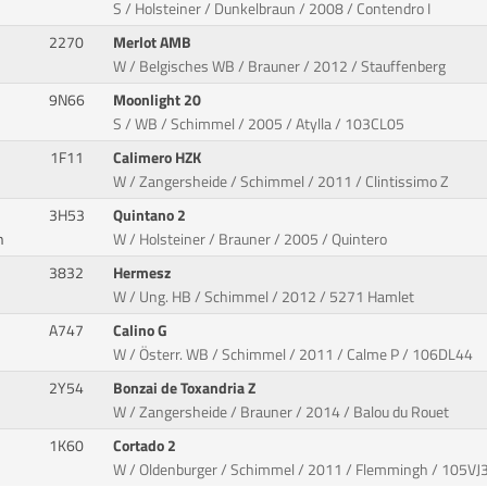
S / Holsteiner / Dunkelbraun / 2008 / Contendro I
2270
Merlot AMB
W / Belgisches WB / Brauner / 2012 / Stauffenberg
9N66
Moonlight 20
S / WB / Schimmel / 2005 / Atylla / 103CL05
1F11
Calimero HZK
W / Zangersheide / Schimmel / 2011 / Clintissimo Z
3H53
Quintano 2
n
W / Holsteiner / Brauner / 2005 / Quintero
3832
Hermesz
W / Ung. HB / Schimmel / 2012 / 5271 Hamlet
A747
Calino G
W / Österr. WB / Schimmel / 2011 / Calme P / 106DL44
2Y54
Bonzai de Toxandria Z
W / Zangersheide / Brauner / 2014 / Balou du Rouet
1K60
Cortado 2
W / Oldenburger / Schimmel / 2011 / Flemmingh / 105VJ