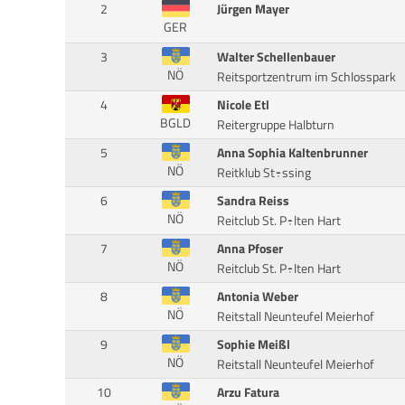
2
Jürgen Mayer
GER
3
Walter Schellenbauer
NÖ
Reitsportzentrum im Schlosspark
4
Nicole Etl
BGLD
Reitergruppe Halbturn
5
Anna Sophia Kaltenbrunner
NÖ
Reitklub St÷ssing
6
Sandra Reiss
NÖ
Reitclub St. P÷lten Hart
7
Anna Pfoser
NÖ
Reitclub St. P÷lten Hart
8
Antonia Weber
NÖ
Reitstall Neunteufel Meierhof
9
Sophie Meißl
NÖ
Reitstall Neunteufel Meierhof
10
Arzu Fatura