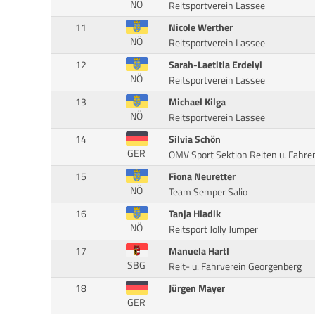
NÖ
Reitsportverein Lassee
11
Nicole Werther
NÖ
Reitsportverein Lassee
12
Sarah-Laetitia Erdelyi
NÖ
Reitsportverein Lassee
13
Michael Kilga
NÖ
Reitsportverein Lassee
14
Silvia Schön
GER
OMV Sport Sektion Reiten u. Fahre
15
Fiona Neuretter
NÖ
Team Semper Salio
16
Tanja Hladik
NÖ
Reitsport Jolly Jumper
17
Manuela Hartl
SBG
Reit- u. Fahrverein Georgenberg
18
Jürgen Mayer
GER