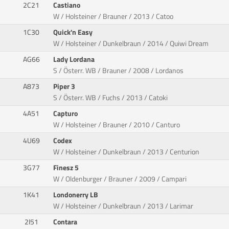
2C21
Castiano
W / Holsteiner / Brauner / 2013 / Catoo
1C30
Quick'n Easy
W / Holsteiner / Dunkelbraun / 2014 / Quiwi Dream
AG66
Lady Lordana
S / Österr. WB / Brauner / 2008 / Lordanos
A873
Piper 3
S / Österr. WB / Fuchs / 2013 / Catoki
4A51
Capturo
W / Holsteiner / Brauner / 2010 / Canturo
4U69
Codex
W / Holsteiner / Dunkelbraun / 2013 / Centurion
3G77
Finesz 5
W / Oldenburger / Brauner / 2009 / Campari
1K41
Londonerry LB
W / Holsteiner / Dunkelbraun / 2013 / Larimar
2I51
Contara