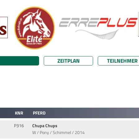
ZEITPLAN
TEILNEHMER
KNR
PFERD
P316
Chupa Chups
W / Pony / Schimmel / 2014