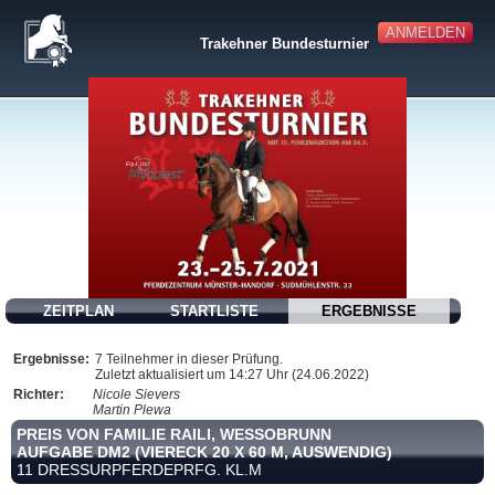
ANMELDEN
Trakehner Bundesturnier
ZEITPLAN
STARTLISTE
ERGEBNISSE
Ergebnisse:
7 Teilnehmer in dieser Prüfung.
Zuletzt aktualisiert um 14:27 Uhr (24.06.2022)
Richter:
Nicole Sievers
Martin Plewa
PREIS VON FAMILIE RAILI, WESSOBRUNN
AUFGABE DM2 (VIERECK 20 X 60 M, AUSWENDIG)
11 DRESSURPFERDEPRFG. KL.M