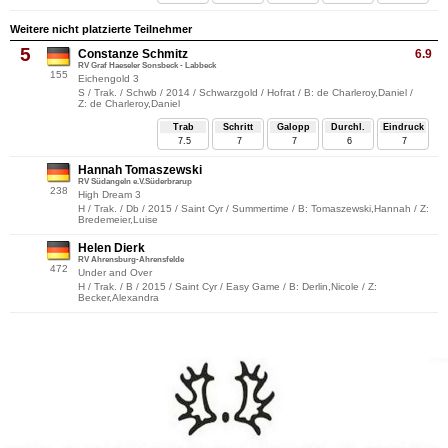
Weitere nicht platzierte Teilnehmer
5
Constanze Schmitz
6.9
RV Graf Haeseler Sonsbeck - Labbeck
155
Eichengold 3
S / Trak. / Schwb / 2014 / Schwarzgold / Hofrat / B: de Charleroy,Daniel /
Z: de Charleroy,Daniel
Trab
Schritt
Galopp
Durchl.
Eindruck
7.5
7
7
6
7
Hannah Tomaszewski
RV Südangeln e.V.Süderbrarup
238
High Dream 3
H / Trak. / Db / 2015 / Saint Cyr / Summertime / B: Tomaszewski,Hannah / Z:
Bredemeier,Luise
Helen Dierk
RV Ahrensburg-Ahrensfelde
472
Under and Over
H / Trak. / B / 2015 / Saint Cyr / Easy Game / B: Derlin,Nicole / Z:
Becker,Alexandra