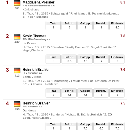
1
Magdalena Preisler
8.3
RVS Hannover-Bemerode e. V.
301
Königsblaue
S / Trak. / B / 2015 / Schwarzgold / Rheinklang / B: Preisler,Magdalena /
Z: Tholen,Susanne
Trab
Schritt
Galopp
Durchl.
Eindruck
8
9
8
8
8.5
2
Kevin Thomas
7.8
RFV Milte-Sassenberg e.V.
432
Sir Picasso
H / Trak. / Db / 2015 / Distelzar / Pretty Dancer / B: Vogel,Charlotte / Z:
Vogel,Charlotte
Trab
Schritt
Galopp
Durchl.
Eindruck
8
8.5
7.5
7
8
3
Heinrich Brähler
7.6
RFV Herbstein e.V.
413
Santa Victoria
S / Trak. / Db / 2014 / Herbstkönig / Freudenfest / B: Richterich,Dr. Peter
/ Z: ZG Thoms u.Richterich,
Trab
Schritt
Galopp
Durchl.
Eindruck
8
7.5
7.5
7
8
4
Heinrich Brähler
7.5
RFV Herbstein e.V.
190
Ganderas
H / Trak. / B / 2016 / Banderas / Hofrat / B: Brähler,Heinrich / Z: ZG
Ebert, Horst u.Isabel,
Trab
Schritt
Galopp
Durchl.
Eindruck
8
8
7.5
6.5
7.5