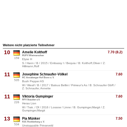
Weitere nicht platzierte Teilnehmer
10
Amelie Kolthoff
7.70 (8.2)
RUFV Wietmarschen
159
Elyse H
S / Hann / B / 2015 / Embassy I / Bequia / B: Kolthoff,Oliver / Z:
Hillmann,Rolf
11
Josephine Schnaufer-Völkel
7.60
RC Annaberger Hof Bonn e. V.
535
Bush Pepper AS
W / Westf / B / 2017 / Balous Bellini / Primeur's As / B: Schnaufer GbR /
Z: Schnaufer, Annette
11
Viktoria Gumpinger
7.60
RFV Stauden e.V.
226
Heras Lion
W / Trak. / Df / 2016 / Lossow / Linne / B: Gumpinger,Margit / Z:
Gumpinger,Margit
13
Pia Münker
7.50
RJC Rodderberg e. V.
534
Unstoppable Prinseveld