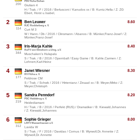
PSV Hohe Eichen
200
Giuliani 4
H / Trak. / F / 2016 / Berlusconi / Kanudos xx / B: Kuntz,Hella / Z: ZG
Ebert, Horst u.Isabel,
2
Ben Leuwer
8.60
RJC Rodderberg e. V.
114
Curt M 3
W / Hann / Db / 2016 / Clinsmann / Abanos / B: Münker,Franz-Josef / Z:
Münker,Franz-Josef
3
Iris-Marja Kahle
8.40
RuFV von Elmshorn u.Umg. e.V.
344
Muschaken's Hulapalu
S / Trak. / B / 2016 / Opernball / Easy Game / B: Kahle,Carmen / Z:
Lehnert,Karl-Heinz
4
Janet Wiesner
8.30
RV Flöha e. V.
177
Feldrose CM
S / Trak. / Schwb / 2016 / Hirtentanz / Zinaad xx / B: Meyer,Mirko / Z:
Meyer,Christoph
5
Sandra Penndorf
8.20
PSC Heidekrug e. V.
219
Heidediamant
H / Trak. / B / 2016 / Perfekt (RUS) / Dramatiker / B: Kiewald,Johannes
/ Z: Kiewald,Johannes
6
Sophie Grieger
8.00
LRFV Massenhausen e.V.
312
Lavida W
S / Trak. / F / 2016 / Davidas / Cornus / B: Wyrwoll,Dr. Annette / Z:
Wyrwoll,Dr. Annette