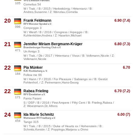
VPS u.Medizin Partners
105
Cornelius 54
W / Trak. / B / 2015 / Herbstkönig / Hirtentanz / B:
Andres,Susanne / Z: Wenzlau,Cornelia
20
Frank Feldmann
6.90 (7.4)
RFV Münster-Sprakel e.V.
096
Conpeggio 3
W / Westf / B / 2016 / Congress / Arpeggio / B:
Kuhlenkötter,Andrea / Z: Haselon,Michael
21
Jennifer Miriam Bergmann-Krüger
6.80 (7.3)
Brandenburger Hunting Club e.V.
471
Un Amigo 3
W / Trak. / Db / 2017 / Hirtentanz / Vivus / B: Volkmann,Nicole / Z:
Volkmann,Nicole
22
Pia Münker
6.70
RJC Rodderberg e. V.
184
Follow me 66
W / Hann / F / 2016 / For Pleasure / Sabiango xx / B: Gestüt
Fohlenhof, / Z: Peinemann,Hans-Georg
22
Rabea Frieling
6.70 (7.2)
RFV Emsdetten e.V.
171
Fanta Farani
S / DSP / B / 2016 / First Ampere / Fifty Cent / B: Frieling,Rabea /
Z: Woestmann,Dr. Alfons
24
Ida Marie Schmitz
6.00 (7)
Wetterauer RV Friedberg e.V.
454
Tango 315
W / Trak. / B / 2015 / Duke of Hearts xx / Hohenstein / B:
Schmitz,Kerstin / Z: Poppinga,Marjana u.Onno