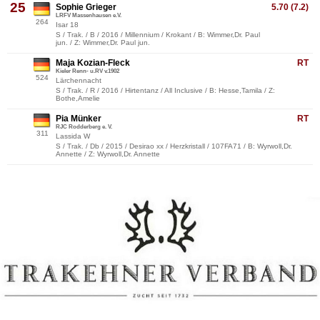
25
Sophie Grieger
5.70 (7.2)
LRFV Massenhausen e.V.
264
Isar 18
S / Trak. / B / 2016 / Millennium / Krokant / B: Wimmer,Dr. Paul
jun. / Z: Wimmer,Dr. Paul jun.
Maja Kozian-Fleck
RT
Kieler Renn- u.RV v.1902
524
Lärchennacht
S / Trak. / R / 2016 / Hirtentanz / All Inclusive / B: Hesse,Tamila / Z:
Bothe,Amelie
Pia Münker
RT
RJC Rodderberg e. V.
311
Lassida W
S / Trak. / Db / 2015 / Desirao xx / Herzkristall / 107FA71 / B: Wyrwoll,Dr.
Annette / Z: Wyrwoll,Dr. Annette