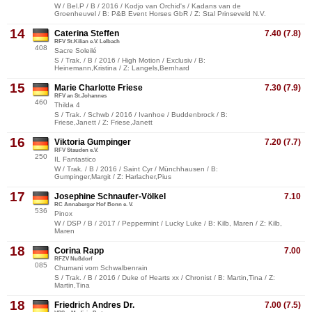
W / Bel.P / B / 2016 / Kodjo van Orchid's / Kadans van de
Groenheuvel / B: P&B Event Horses GbR / Z: Stal Prinseveld N.V.
14
Caterina Steffen
7.40 (7.8)
RFV St.Kilian e.V. Lelbach
408
Sacre Soleilé
S / Trak. / B / 2016 / High Motion / Exclusiv / B:
Heinemann,Kristina / Z: Langels,Bernhard
15
Marie Charlotte Friese
7.30 (7.9)
RFV an St.Johannes
460
Thilda 4
S / Trak. / Schwb / 2016 / Ivanhoe / Buddenbrock / B:
Friese,Janett / Z: Friese,Janett
16
Viktoria Gumpinger
7.20 (7.7)
RFV Stauden e.V.
250
IL Fantastico
W / Trak. / B / 2016 / Saint Cyr / Münchhausen / B:
Gumpinger,Margit / Z: Harlacher,Pius
17
Josephine Schnaufer-Völkel
7.10
RC Annaberger Hof Bonn e. V.
536
Pinox
W / DSP / B / 2017 / Peppermint / Lucky Luke / B: Kilb, Maren / Z: Kilb,
Maren
18
Corina Rapp
7.00
RFZV Nußdorf
085
Chumani vom Schwalbenrain
S / Trak. / B / 2016 / Duke of Hearts xx / Chronist / B: Martin,Tina / Z:
Martin,Tina
18
Friedrich Andres Dr.
7.00 (7.5)