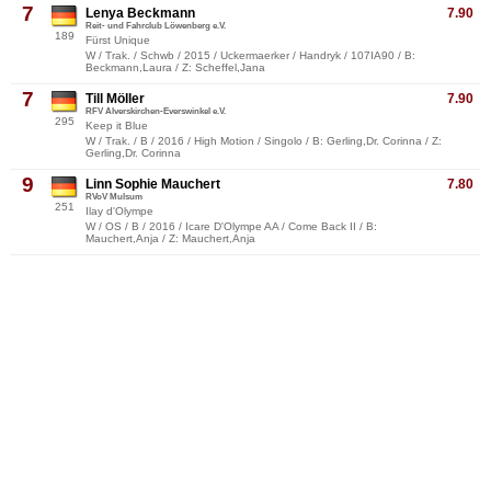
7
Lenya Beckmann
7.90
Reit- und Fahrclub Löwenberg e.V.
189
Fürst Unique
W / Trak. / Schwb / 2015 / Uckermaerker / Handryk / 107IA90 / B:
Beckmann,Laura / Z: Scheffel,Jana
7
Till Möller
7.90
RFV Alverskirchen-Everswinkel e.V.
295
Keep it Blue
W / Trak. / B / 2016 / High Motion / Singolo / B: Gerling,Dr. Corinna / Z:
Gerling,Dr. Corinna
9
Linn Sophie Mauchert
7.80
RVoV Mulsum
251
Ilay d'Olympe
W / OS / B / 2016 / Icare D'Olympe AA / Come Back II / B:
Mauchert,Anja / Z: Mauchert,Anja