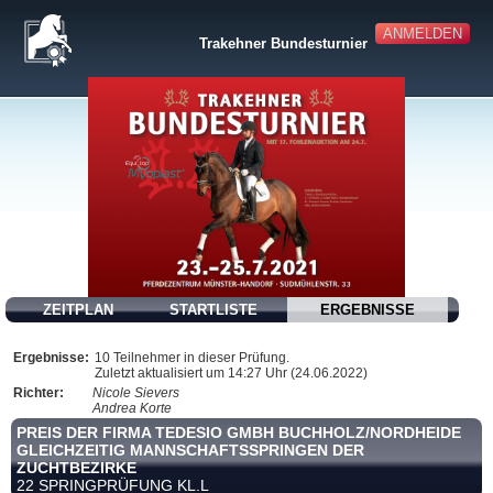
ANMELDEN
Trakehner Bundesturnier
ZEITPLAN
STARTLISTE
ERGEBNISSE
Ergebnisse:
10 Teilnehmer in dieser Prüfung.
Zuletzt aktualisiert um 14:27 Uhr (24.06.2022)
Richter:
Nicole Sievers
Andrea Korte
PREIS DER FIRMA TEDESIO GMBH BUCHHOLZ/NORDHEIDE
GLEICHZEITIG MANNSCHAFTSSPRINGEN DER
ZUCHTBEZIRKE
22 SPRINGPRÜFUNG KL.L