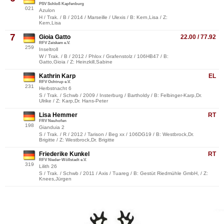
PSV Schloß Kapfenburg
021
Azulon
H / Trak. / B / 2014 / Marseille / Ulexis / B: Kern,Lisa / Z:
Kern,Lisa
7
Gioia Gatto
22.00 / 77.92
RFV Zeiskam e.V.
259
Inseltroll
W / Trak. / B / 2012 / Phlox / Grafenstolz / 106HB47 / B:
Gatto,Gioia / Z: Heinzkill,Sabine
Kathrin Karp
EL
RFV Ochtrup e.V.
231
Herbstnacht 6
S / Trak. / Schwb / 2009 / Insterburg / Bartholdy / B: Felbinger-Karp,Dr.
Ulrike / Z: Karp,Dr. Hans-Peter
Lisa Hemmer
RT
FRV Neuhofen
198
Gianduia 2
S / Trak. / R / 2012 / Tarison / Beg xx / 106DG19 / B: Westbrock,Dr.
Brigitte / Z: Westbrock,Dr. Brigitte
Friederike Kunkel
RT
RFV Nieder-Wöllstadt e.V.
319
Lilith 26
S / Trak. / Schwb / 2011 / Axis / Tuareg / B: Gestüt Riedmühle GmbH, / Z:
Knees,Jürgen