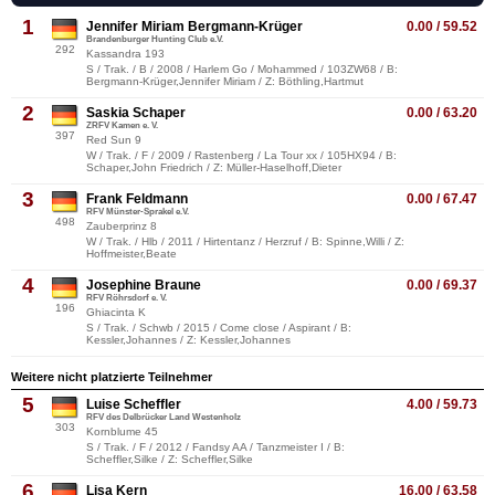
1
Jennifer Miriam Bergmann-Krüger
0.00 / 59.52
Brandenburger Hunting Club e.V.
292
Kassandra 193
S / Trak. / B / 2008 / Harlem Go / Mohammed / 103ZW68 / B:
Bergmann-Krüger,Jennifer Miriam / Z: Böthling,Hartmut
2
Saskia Schaper
0.00 / 63.20
ZRFV Kamen e. V.
397
Red Sun 9
W / Trak. / F / 2009 / Rastenberg / La Tour xx / 105HX94 / B:
Schaper,John Friedrich / Z: Müller-Haselhoff,Dieter
3
Frank Feldmann
0.00 / 67.47
RFV Münster-Sprakel e.V.
498
Zauberprinz 8
W / Trak. / Hlb / 2011 / Hirtentanz / Herzruf / B: Spinne,Willi / Z:
Hoffmeister,Beate
4
Josephine Braune
0.00 / 69.37
RFV Röhrsdorf e. V.
196
Ghiacinta K
S / Trak. / Schwb / 2015 / Come close / Aspirant / B:
Kessler,Johannes / Z: Kessler,Johannes
Weitere nicht platzierte Teilnehmer
5
Luise Scheffler
4.00 / 59.73
RFV des Delbrücker Land Westenholz
303
Kornblume 45
S / Trak. / F / 2012 / Fandsy AA / Tanzmeister I / B:
Scheffler,Silke / Z: Scheffler,Silke
6
Lisa Kern
16.00 / 63.58