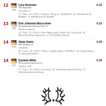
12
Lisa Hemmer
6.40
FRV Neuhofen
198
Gianduia 2
S / Trak. / R / 2012 / Tarison / Beg xx / 106DG19 / B: Westbrock,Dr.
Brigitte / Z: Westbrock,Dr. Brigitte
13
Eve Johanna Marschner
6.20
Brandenburger Hunting Club e.V.
395
Rania in space
S / Trak. / F / 2013 / First Flight Spirit / Mont Du Cantal AA / B:
Marschner,Eve Johanna / Z: Schmidtlein,Beate
14
Gioia Gatto
6.00
RFV Zeiskam e.V.
259
Inseltroll
W / Trak. / B / 2012 / Phlox / Grafenstolz / 106HB47 / B: Gatto,Gioia /
Z: Heinzkill,Sabine
14
Daniela Witte
6.00
RV Dortmund-Nordost e.V.
451
Tamina 138
S / Trak. / B / 2014 / Connery / B: Hohmeier-Germer,Gaby / Z:
Hohmeier-Germer,Gaby