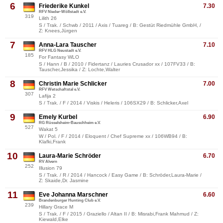
6
Friederike Kunkel
7.30
RFV Nieder-Wöllstadt e.V.
319
Lilith 26
S / Trak. / Schwb / 2011 / Axis / Tuareg / B: Gestüt Riedmühle GmbH, /
Z: Knees,Jürgen
7
Anna-Lara Tauscher
7.10
RFV HLG Neustadt e.V.
185
For Fantasy WLO
S / Hann / B / 2010 / Fidertanz / Lauries Crusador xx / 107FV33 / B:
Tauscher,Jessika / Z: Lochte,Walter
8
Christin Marie Schlicker
7.00
RFV Wetschaftstal e.V.
307
Lafija 2
S / Trak. / F / 2014 / Viskis / Heleris / 106SX29 / B: Schlicker,Axel
9
Emely Kurbel
6.90
RG Rüsselsheim-Bauschheim e.V.
527
Wakat 5
W / Pol. / F / 2014 / Eloquent / Chef Supreme xx / 106WB94 / B:
Klafki,Frank
10
Laura-Marie Schröder
6.70
RV Alvern
252
Illusion 79
S / Trak. / R / 2014 / Hancock / Easy Game / B: Schröder,Laura-Marie /
Z: Skaide,Dr. Jasmine
11
Eve Johanna Marschner
6.60
Brandenburger Hunting Club e.V.
239
Hillary Grace M
S / Trak. / F / 2015 / Graziello / Altan II / B: Misrabi,Frank Mahmud / Z:
Kiewald,Elke