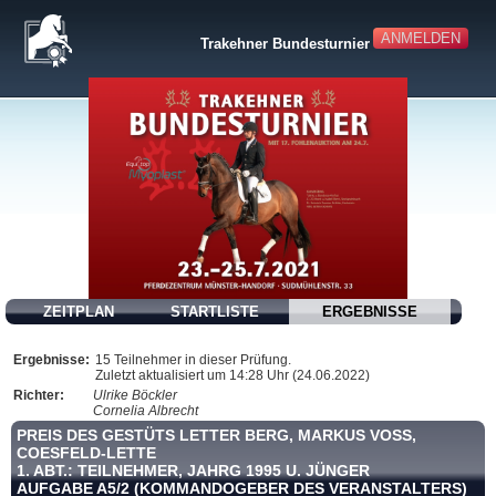
ANMELDEN
Trakehner Bundesturnier
ZEITPLAN
STARTLISTE
ERGEBNISSE
Ergebnisse:
15 Teilnehmer in dieser Prüfung.
Zuletzt aktualisiert um 14:28 Uhr (24.06.2022)
Richter:
Ulrike Böckler
Cornelia Albrecht
PREIS DES GESTÜTS LETTER BERG, MARKUS VOSS, C
OESFELD-LETTE
1. ABT.: TEILNEHMER, JAHRG 1995 U. JÜNGER
AUFGABE A5/2 (KOMMANDOGEBER DES VERANSTALTERS)