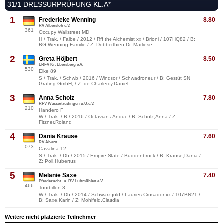
31/1 DRESSURPRÜFUNG KL.A*
1
Frederieke Wenning
8.80
RV Albersloh e.V.
361
Occupy Wallstreet MD
H / Trak. / Falbe / 2012 / Rff the Alchemist xx / Brioni / 107HQ82 / B:
BG Wenning,Familie / Z: Dobberthien,Dr. Marliese
2
Greta Höjbert
8.50
LRFV Kr. Ebersberg e.V.
530
Elke 89
S / Trak. / Schwb / 2016 / Windsor / Schwadroneur / B: Gestüt SN
Grafing GmbH, / Z: de Charleroy,Daniel
3
Anna Scholz
7.80
RFV Wassertrüdingen u.U.e.V.
210
Handero F
W / Trak. / B / 2016 / Octavian / Anduc / B: Scholz,Anna / Z:
Fitzner,Roland
4
Dania Krause
7.60
RV Alvern
073
Cavalina 12
S / Trak. / Db / 2015 / Empire State / Buddenbrock / B: Krause,Dania /
Z: Poll,Hubertus
5
Melanie Saxe
7.40
Pferdezucht- u. RV Luhmühlen e.V.
466
Tourbillon 3
W / Trak. / Db / 2014 / Schwarzgold / Lauries Crusador xx / 107BN21 /
B: Saxe,Karin / Z: Mohlfeld,Claudia
Weitere nicht platzierte Teilnehmer