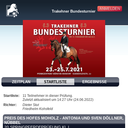
ANMELDEN
Trakehner Bundesturnier
ZEITPLAN
STARTLISTE
ERGEBNISSE
Startliste:
11 Teilnehmer in dieser Prüfung.
Zuletzt aktualisiert um 14:27 Uhr (24.06.2022)
Richter:
Dieter Stut
Friedhelm Kohsfeld
PREIS DES HOFES MOHOLZ - ANTONIA UND SVEN DÖLLNER,
NÜBBEL
20 SPRINGPFERDEPRÜFUNG KL.L