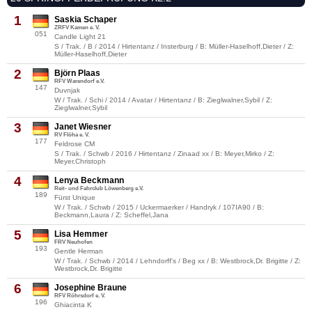
1
Saskia Schaper
ZRFV Kamen e. V.
051
Candle Light 21
S / Trak. / B / 2014 / Hirtentanz / Insterburg / B: Müller-Haselhoff,Dieter / Z:
Müller-Haselhoff,Dieter
2
Björn Plaas
RFV Warendorf e.V.
147
Duvnjak
W / Trak. / Schi / 2014 / Avatar / Hirtentanz / B: Zieglwalner,Sybil / Z:
Zieglwalner,Sybil
3
Janet Wiesner
RV Flöha e. V.
177
Feldrose CM
S / Trak. / Schwb / 2016 / Hirtentanz / Zinaad xx / B: Meyer,Mirko / Z:
Meyer,Christoph
4
Lenya Beckmann
Reit- und Fahrclub Löwenberg e.V.
189
Fürst Unique
W / Trak. / Schwb / 2015 / Uckermaerker / Handryk / 107IA90 / B:
Beckmann,Laura / Z: Scheffel,Jana
5
Lisa Hemmer
FRV Neuhofen
193
Gentle Herman
W / Trak. / Schwb / 2014 / Lehndorff's / Beg xx / B: Westbrock,Dr. Brigitte / Z:
Westbrock,Dr. Brigitte
6
Josephine Braune
RFV Röhrsdorf e. V.
196
Ghiacinta K