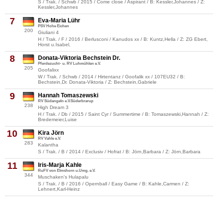
S / Trak. / Schwb / 2015 / Come close / Aspirant / B: Kessler,Johannes / Z:
Kessler,Johannes
7
Eva-Maria Lühr
PSV Hohe Eichen
200
Giuliani 4
H / Trak. / F / 2016 / Berlusconi / Kanudos xx / B: Kuntz,Hella / Z: ZG Ebert,
Horst u.Isabel,
8
Donata-Viktoria Bechstein Dr.
Pferdezucht- u. RV Luhmühlen e.V.
205
Goofalixx
W / Trak. / Schwb / 2014 / Hirtentanz / Goofalik xx / 107EU32 / B:
Bechstein,Dr. Donata-Viktoria / Z: Bechstein,Gabriele
9
Hannah Tomaszewski
RV Südangeln e.V.Süderbrarup
238
High Dream 3
H / Trak. / Db / 2015 / Saint Cyr / Summertime / B: Tomaszewski,Hannah / Z:
Bredemeier,Luise
10
Kira Jörn
RV Vahle e.V.
283
Kalantha
S / Trak. / B / 2014 / Exclusiv / Hofrat / B: Jörn,Barbara / Z: Jörn,Barbara
11
Iris-Marja Kahle
RuFV von Elmshorn u.Umg. e.V.
344
Muschaken's Hulapalu
S / Trak. / B / 2016 / Opernball / Easy Game / B: Kahle,Carmen / Z:
Lehnert,Karl-Heinz