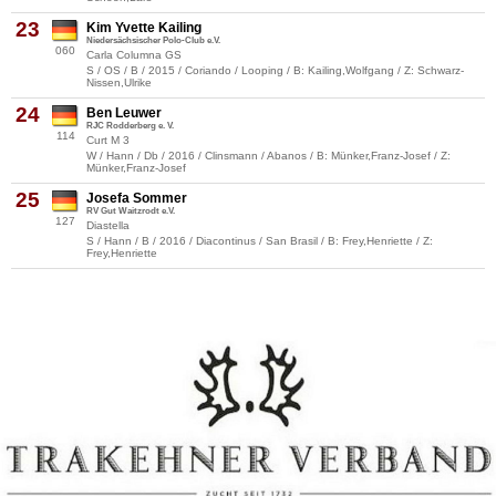
23
Kim Yvette Kailing
Niedersächsischer Polo-Club e.V.
060
Carla Columna GS
S / OS / B / 2015 / Coriando / Looping / B: Kailing,Wolfgang / Z: Schwarz-
Nissen,Ulrike
24
Ben Leuwer
RJC Rodderberg e. V.
114
Curt M 3
W / Hann / Db / 2016 / Clinsmann / Abanos / B: Münker,Franz-Josef / Z:
Münker,Franz-Josef
25
Josefa Sommer
RV Gut Waitzrodt e.V.
127
Diastella
S / Hann / B / 2016 / Diacontinus / San Brasil / B: Frey,Henriette / Z:
Frey,Henriette