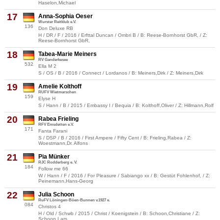
Haselon,Michael
17
Anna-Sophia Oeser
Wurster Reitklub e.V.
136
Don Deluxe RB
H / DR / F / 2016 / Erfttal Duncan / Ombri B / B: Reese-Bornhorst GbR, / Z:
Reese-Bornhorst GbR,
18
Tabea-Marie Meiners
RV Ganderkesee
532
Ella M 2
S / OS / B / 2016 / Connect / Lordanos / B: Meiners,Dirk / Z: Meiners,Dirk
19
Amelie Kolthoff
RUFV Wietmarschen
159
Elyse H
S / Hann / B / 2015 / Embassy I / Bequia / B: Kolthoff,Oliver / Z: Hillmann,Rolf
20
Rabea Frieling
RFV Emsdetten e.V.
171
Fanta Farani
S / DSP / B / 2016 / First Ampere / Fifty Cent / B: Frieling,Rabea / Z:
Woestmann,Dr. Alfons
21
Pia Münker
RJC Rodderberg e. V.
184
Follow me 66
W / Hann / F / 2016 / For Pleasure / Sabiango xx / B: Gestüt Fohlenhof, / Z:
Peinemann,Hans-Georg
22
Julia Schoon
RuFV Löningen-Böen-Bunnen v.1927 e.
084
Christos 4
H / Old / Schwb / 2015 / Christ / Koenigstein / B: Schoon,Christiane / Z:
Schoon,Lars