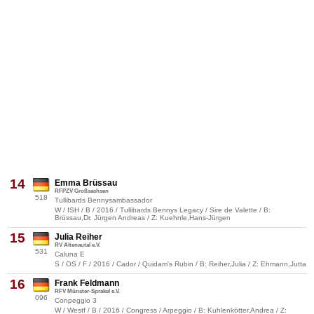
14
Emma Brüssau
RFPZV Großsachsen
518
Tullibards Bennysambassador
W / ISH / B / 2016 / Tullibards Bennys Legacy / Sire de Valette / B:
Brüssau,Dr. Jürgen Andreas / Z: Kuehnle,Hans-Jürgen
15
Julia Reiher
RV Altenautal e.V.
531
Caluna E
S / OS / F / 2016 / Cador / Quidam's Rubin / B: Reiher,Julia / Z: Ehmann,Jutta
16
Frank Feldmann
RFV Münster-Sprakel e.V.
096
Conpeggio 3
W / Westf / B / 2016 / Congress / Arpeggio / B: Kuhlenkötter,Andrea / Z: