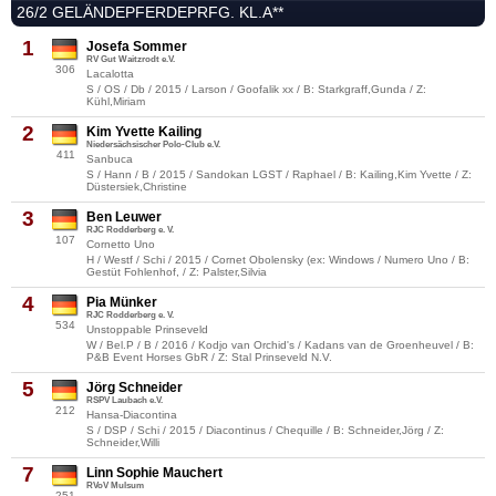
26/2 GELÄNDEPFERDEPRFG. KL.A**
1
Josefa Sommer
RV Gut Waitzrodt e.V.
306
Lacalotta
S / OS / Db / 2015 / Larson / Goofalik xx / B: Starkgraff,Gunda / Z:
Kühl,Miriam
2
Kim Yvette Kailing
Niedersächsischer Polo-Club e.V.
411
Sanbuca
S / Hann / B / 2015 / Sandokan LGST / Raphael / B: Kailing,Kim Yvette / Z:
Düstersiek,Christine
3
Ben Leuwer
RJC Rodderberg e. V.
107
Cornetto Uno
H / Westf / Schi / 2015 / Cornet Obolensky (ex: Windows / Numero Uno / B:
Gestüt Fohlenhof, / Z: Palster,Silvia
4
Pia Münker
RJC Rodderberg e. V.
534
Unstoppable Prinseveld
W / Bel.P / B / 2016 / Kodjo van Orchid's / Kadans van de Groenheuvel / B:
P&B Event Horses GbR / Z: Stal Prinseveld N.V.
5
Jörg Schneider
RSPV Laubach e.V.
212
Hansa-Diacontina
S / DSP / Schi / 2015 / Diacontinus / Chequille / B: Schneider,Jörg / Z:
Schneider,Willi
7
Linn Sophie Mauchert
RVoV Mulsum
251