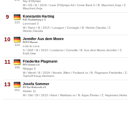
Ilay d'Olympe
W / OS / B / 2016 / Icare D'Olympe AA / Come Back II / B: Mauchert,Anja / Z:
Mauchert,Anja
9
Konstantin Harting
RJC Rodderberg e. V.
315
Leonnard 3
W / Hann / B / 2015 / Lavagon / Contagio / B: Heicke,Claudia / Z:
Heicke,Claudia
10
Jennifer Aus dem Moore
RUFV Merzen
324
Lola la Loca
S / DSP / B / 2015 / Lordanos / Corneille / B: Aus dem Moore,Jennifer / Z:
Kraft,Uwe
11
Friederike Plagmann
RFV Greven e.V.
356
Ninjago 6
W / Westf / B / 2016 / Novelo JMen / Foxiland xx / B: Plagmann,Friederike / Z:
Tophoff-Kaup,Hermann
13
Josefa Sommer
RV Gut Waitzrodt e.V.
001
Abisko 11
W / Old / Df / 2015 / Alant / Waldstar xx / B: Appe,Florian / Z: Hayessen,Herko