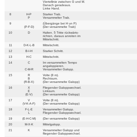
Viertellinie zwischen G und M.
Danach geradeaus.
Linke Hand.
8
H-P
Starker Trab.
P
Versammelter Trab.
9
(Übergänge bei H un P)
(P-F-D)
(Der versammelte Trab)
10
D
Halten. 5 Tritte rückwärts-
richten, daraus anreiten im
Mittelschritt.
11
D-K-L-B
Mittelschritt.
12
B-I-H
Starker Schritt.
13
H-C
Mittelschritt.
14
C
Im versammelten Tempo
angaloppieren.
C-M-R
Versammelter Galopp.
15
R
Volte (8 m).
B
Rechtsum.
(R-B-X)
(Der versammelte Galopp)
16
X
Fliegender Galoppwechsel.
E
Linksum.
(E-V)
(Der versammelte Galopp)
17
V
Volte (8 m).
(V-K-A-F)
(Der versammelte Galopp)
18
F-L-E
Versammelter Galopp.
L
Fliegender Galoppwechsel.
19
(E-H-C-M)
(Der versammelte Galopp)
20
M-X-K
Mittelgalopp.
21
K
Versammelter Galopp und
fliegender Galoppwechsel.