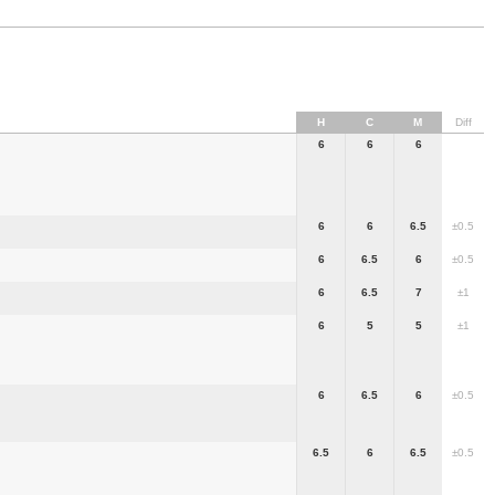
H
C
M
Diff
6
6
6
6
6
6.5
±0.5
6
6.5
6
±0.5
6
6.5
7
±1
6
5
5
±1
6
6.5
6
±0.5
6.5
6
6.5
±0.5