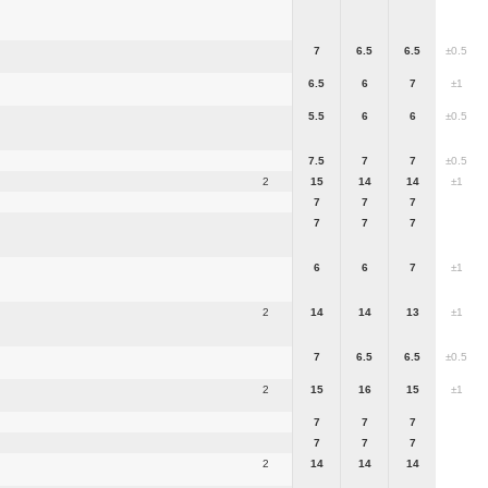
7
6.5
6.5
±0.5
6.5
6
7
±1
5.5
6
6
±0.5
7.5
7
7
±0.5
2
15
14
14
±1
7
7
7
7
7
7
6
6
7
±1
2
14
14
13
±1
7
6.5
6.5
±0.5
2
15
16
15
±1
7
7
7
7
7
7
2
14
14
14