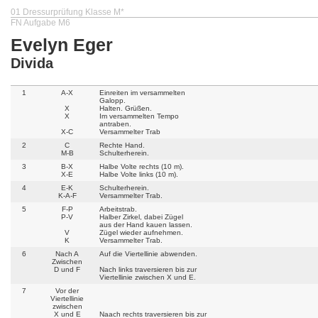
01 Dressurprüfung Klasse M*
FN Aufgabe M6
Evelyn Eger
Divida
1
A-X
Einreiten im versammelten
Galopp.
X
Halten. Grüßen.
X
Im versammelten Tempo
antraben.
X-C
Versammelter Trab
2
C
Rechte Hand.
M-B
Schulterherein.
3
B-X
Halbe Volte rechts (10 m).
X-E
Halbe Volte links (10 m).
4
E-K
Schulterherein.
K-A-F
Versammelter Trab.
5
F-P
Arbeitstrab.
P-V
Halber Zirkel, dabei Zügel
aus der Hand kauen lassen.
V
Zügel wieder aufnehmen.
K
Versammelter Trab.
6
Nach A
Auf die Viertellinie abwenden.
Zwischen
D und F
Nach links traversieren bis zur
Viertellinie zwischen X und E.
7
Vor der
Viertellinie
zwischen
X und E
Naach rechts traversieren bis zur