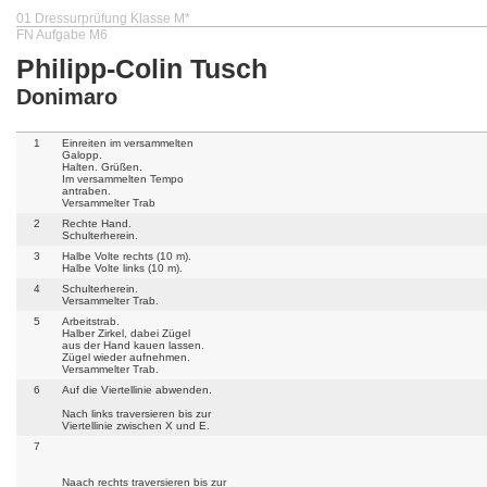
01 Dressurprüfung Klasse M*
FN Aufgabe M6
Philipp-Colin Tusch
Donimaro
1
Einreiten im versammelten
Galopp.
Halten. Grüßen.
Im versammelten Tempo
antraben.
Versammelter Trab
2
Rechte Hand.
Schulterherein.
3
Halbe Volte rechts (10 m).
Halbe Volte links (10 m).
4
Schulterherein.
Versammelter Trab.
5
Arbeitstrab.
Halber Zirkel, dabei Zügel
aus der Hand kauen lassen.
Zügel wieder aufnehmen.
Versammelter Trab.
6
Auf die Viertellinie abwenden.
Nach links traversieren bis zur
Viertellinie zwischen X und E.
7
Naach rechts traversieren bis zur