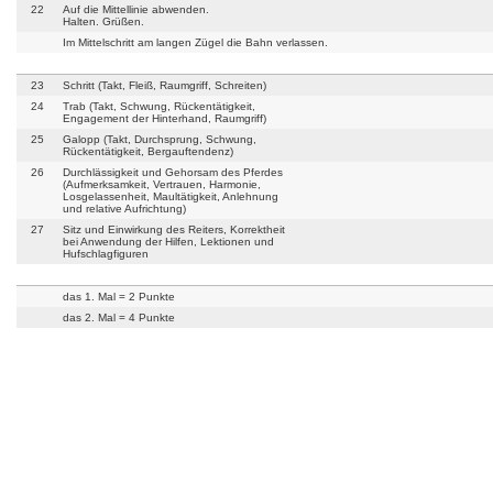
22
Auf die Mittellinie abwenden.
Halten. Grüßen.
Im Mittelschritt am langen Zügel die Bahn verlassen.
23
Schritt (Takt, Fleiß, Raumgriff, Schreiten)
24
Trab (Takt, Schwung, Rückentätigkeit,
Engagement der Hinterhand, Raumgriff)
25
Galopp (Takt, Durchsprung, Schwung,
Rückentätigkeit, Bergauftendenz)
26
Durchlässigkeit und Gehorsam des Pferdes
(Aufmerksamkeit, Vertrauen, Harmonie,
Losgelassenheit, Maultätigkeit, Anlehnung
und relative Aufrichtung)
27
Sitz und Einwirkung des Reiters, Korrektheit
bei Anwendung der Hilfen, Lektionen und
Hufschlagfiguren
das 1. Mal = 2 Punkte
das 2. Mal = 4 Punkte