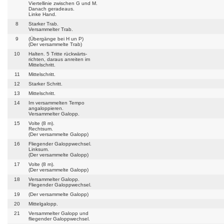
Viertellinie zwischen G und M.
Danach geradeaus.
Linke Hand.
8
Starker Trab.
Versammelter Trab.
9
(Übergänge bei H un P)
(Der versammelte Trab)
10
Halten. 5 Tritte rückwärts-
richten, daraus anreiten im
Mittelschritt.
11
Mittelschritt.
12
Starker Schritt.
13
Mittelschritt.
14
Im versammelten Tempo
angaloppieren.
Versammelter Galopp.
15
Volte (8 m).
Rechtsum.
(Der versammelte Galopp)
16
Fliegender Galoppwechsel.
Linksum.
(Der versammelte Galopp)
17
Volte (8 m).
(Der versammelte Galopp)
18
Versammelter Galopp.
Fliegender Galoppwechsel.
19
(Der versammelte Galopp)
20
Mittelgalopp.
21
Versammelter Galopp und
fliegender Galoppwechsel.