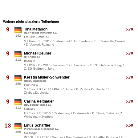
Weitere nicht platzierte Teilnehmer
9
Tina Metasch
6.70
RZV Koblenz-Metternich e.V.
182
Fräulein Smilla 53
S / Hann / B / 2017 / Fahrenheit / Don Frederico / B: Reinmüller,Gernot
/ Z: Vorwerk,Raimund
9
Michael Geßner
6.70
RFV Alstal e.V.
212
Imara 9
S / DSP / B / 2016 / Impetus / Don Frederico / B: ZG Geßner u.Jung, /
Z: ZG Geßner u.Jung,
9
Kerstin Müller-Schwender
6.70
ReitSC Walshausen
268
Pakuna 4
S / Trak. / B / 2017 / Phlox / Hofrat / B: Zinßius,Dr. Ursula / Z:
Zinßius,Dr. Ursula
9
Carina Reitnauer
6.70
RSG Berghof-Einöd e.V
313
SuRock
H / Trak. / F / 2015 / Rastenberg / Grafenstolz / B: Thimig,Sabrina / Z:
Winkelmann,Herbert
13
Linus Schäffler
6.50
Pferdefreunde Fröhnerhof e.V.
308
So Magic
W / Old / F / 2016 / Sezuan / Don Frederico / B: Schäffler,Dr. Karin / Z: