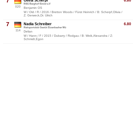
7
Olivia Scherpf
6.80
RSG Berghof-Einöd e.V
020
Benjamin OS
W / Old / R / 2016 / Bretton Woods / Fürst Heinrich / B: Scherpf,Olivia /
Z: Gerweck,Dr. Ulrich
7
Nadia Schreiber
6.80
Reitsportclub Gestüt Etzenbacher Mü
114
Delian
W / Hann / F / 2015 / Dubarry / Rodgau / B: Weik,Alexandra / Z:
Schmidt,Egon