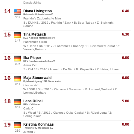
Dassler,Ulrike
14
Diana Livingston
6.40
Reitverein Heimkirchen e.V.
352
Franklin's Zauberhafte Mae
S / DUNKE / 2016 / Franklin / Zack / B: Seiz, Tabea / Z: Steinkuhl,
Sabine
15
Tina Metasch
6.30
RZV Koblenz-Metternich e.V.
147
Fahrenheit's Bob
W / Hann / Db / 2017 / Fahrenheit / Rooney / B: Reinmüller,Gernot / Z:
Vorwerk,Raimund
16
Ilka Pieper
6.00
RFV Bundenbacherhöhe e.V.
005
Amira 270
S / Old / F / 2016 / Acorath / De Niro / B: Pieper,Ilka / Z: Heinz,Johann
16
Maja Steuerwald
6.00
Spielvereinigung 1946 Gauersheim
061
Casper 478
W / DSP / Db / 2016 / Ciacomo / Dressman / B: Lommel,Gerhard / Z:
Lommel,Gerhard
18
Lena Rübel
5.80
RFV e.V.Miesau
052
Carla C
S / Westf / B / 2016 / Claritos / Quite Capitol / B: Rübel,Lena / Z:
Colling,Klaus
19
Kristina Kohlhaas
0.00
Trakehner IG Moselland e.V
216
Jurand 9