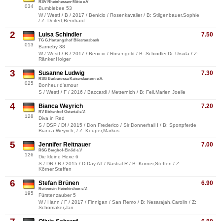
RSV Rheinhessen-Mitte e.V
034
Bumblebee 53
W / Westf / B / 2017 / Benicio / Rosenkavalier / B: Stilgenbauer,Sophie
/ Z: Deitert,Bernhard
2
Luisa Schindler
7.50
TG G.Hartungshof Bliesransbach
013
Barneby 38
W / Westf / B / 2017 / Benicio / Rosengold / B: Schindler,Dr. Ursula / Z:
Ränker,Holger
3
Susanne Ludwig
7.30
RSG Barbarossa Kaiserslautern e.V.
025
Bonheur d'amour
S / Westf / F / 2016 / Baccardi / Metternich / B: Feil,Marlen Joelle
4
Bianca Weyrich
7.20
RV Birkenhof Ostertal e.V.
128
Diva in Red
S / DSP / Df / 2015 / Don Frederico / Sir Donnerhall I / B: Sportpferde
Bianca Weyrich, / Z: Keuper,Markus
5
Jennifer Reitnauer
7.00
RSG Berghof-Einöd e.V
126
Die kleine Hexe 6
S / DR / R / 2015 / D-Day AT / Nastral-R / B: Körner,Steffen / Z:
Körner,Steffen
6
Stefan Brünen
6.90
Reitverein Heimkirchen e.V.
195
Fürstenzauber 5
W / Hann / F / 2017 / Finnigan / San Remo / B: Nesarajah,Carolin / Z:
Schomaker,Jan