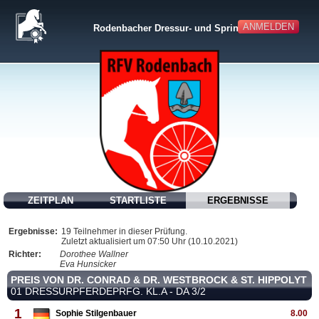
ANMELDEN
Rodenbacher Dressur- und Springturnier
ZEITPLAN
STARTLISTE
ERGEBNISSE
Ergebnisse:
19 Teilnehmer in dieser Prüfung.
Zuletzt aktualisiert um 07:50 Uhr (10.10.2021)
Richter:
Dorothee Wallner
Eva Hunsicker
PREIS VON DR. CONRAD & DR. WESTBROCK & ST. HIPPOLYT
01 DRESSURPFERDEPRFG. KL.A - DA 3/2
1
Sophie Stilgenbauer
8.00