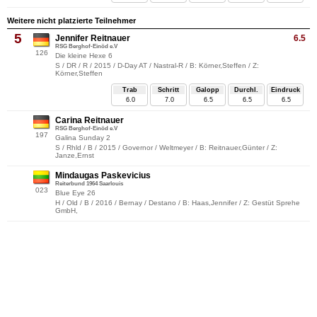
Weitere nicht platzierte Teilnehmer
5
Jennifer Reitnauer
6.5
RSG Berghof-Einöd e.V
126
Die kleine Hexe 6
S / DR / R / 2015 / D-Day AT / Nastral-R / B: Körner,Steffen / Z:
Körner,Steffen
Trab
Schritt
Galopp
Durchl.
Eindruck
6.0
7.0
6.5
6.5
6.5
Carina Reitnauer
RSG Berghof-Einöd e.V
197
Galina Sunday 2
S / Rhld / B / 2015 / Governor / Weltmeyer / B: Reitnauer,Günter / Z:
Janze,Ernst
Mindaugas Paskevicius
Reiterbund 1964 Saarlouis
023
Blue Eye 26
H / Old / B / 2016 / Bernay / Destano / B: Haas,Jennifer / Z: Gestüt Sprehe
GmbH,