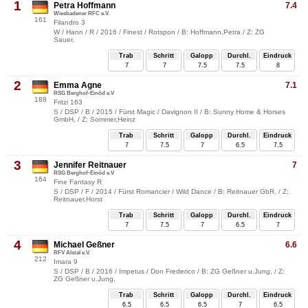
1
Petra Hoffmann
7.4
Wiesbadener RFC e.V.
161
Filandro 3
W / Hann / R / 2016 / Finest / Rotspon / B: Hoffmann,Petra / Z: ZG
Sauer,
Trab
Schritt
Galopp
Durchl.
Eindruck
7
7
7.5
7.5
8
2
Emma Agne
7.1
RSG Berghof-Einöd e.V
188
Fritzi 163
S / DSP / B / 2015 / Fürst Magic / Davignon II / B: Sunny Home & Horses
GmbH, / Z: Sommer,Heinz
Trab
Schritt
Galopp
Durchl.
Eindruck
7
7.5
7
6.5
7.5
3
Jennifer Reitnauer
7
RSG Berghof-Einöd e.V
164
Fine Fantasy R
S / DSP / F / 2014 / Fürst Romancier / Wild Dance / B: Reitnauer GbR, / Z:
Reitnauer,Horst
Trab
Schritt
Galopp
Durchl.
Eindruck
7
7.5
7
6.5
7
4
Michael Geßner
6.6
RFV Alstal e.V.
212
Imara 9
S / DSP / B / 2016 / Impetus / Don Frederico / B: ZG Geßner u.Jung, / Z:
ZG Geßner u.Jung,
Trab
Schritt
Galopp
Durchl.
Eindruck
6.5
6.5
6.5
7
6.5