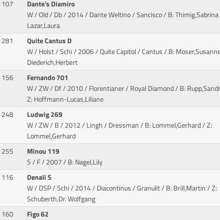
107
Dante's Diamiro
W / Old / Db / 2014 / Dante Weltino / Sancisco
/ B: Thimig,Sabrina 
Lazar,Laura
281
Quite Cantus D
W / Holst / Schi / 2006 / Quite Capitol / Cantus
/ B: Moser,Susanne 
Diederich,Herbert
156
Fernando 701
W / ZW / Df / 2010 / Florentianer / Royal Diamond
/ B: Rupp,Sandr
Z: Hoffmann-Lucas,Liliane
248
Ludwig 269
W / ZW / B / 2012 / Lingh / Dressman
/ B: Lommel,Gerhard / Z:
Lommel,Gerhard
255
Minou 119
S / F / 2007
/ B: Nagel,Lily
116
Denali S
W / DSP / Schi / 2014 / Diacontinus / Granulit
/ B: Brill,Martin / Z:
Schuberth,Dr. Wolfgang
160
Figo 62