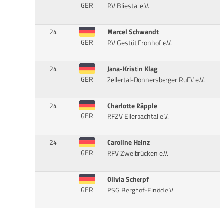
GER
RV Bliestal e.V.
24
Marcel Schwandt
GER
RV Gestüt Fronhof e.V.
24
Jana-Kristin Klag
GER
Zellertal-Donnersberger RuFV e.V.
24
Charlotte Räpple
GER
RFZV Ellerbachtal e.V.
24
Caroline Heinz
GER
RFV Zweibrücken e.V.
Olivia Scherpf
GER
RSG Berghof-Einöd e.V