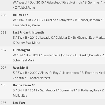
W / Westf / Db / 2010 / Fiderstep / Fürst Heinrich
/ B: Sommer,An
/ Z: Tebbel,Rene
208
Helios 177
W / Trak. / Df / 2009 / Pricolino / Lafayette
/ B: Rauber,Barbara / Z
Layendecker,Werner
228
Last Friday thirteenth
S / ZW / B / 2012 / Levado K / Goldstar D
/ B: Klüsener,Eva-Maria /
Klüsener,Eva-Maria
194
Fürstengold S
W / Old / Db / 2013 / Fürstenball / Johnson
/ B: Bienko,Daniela / Z:
Schönfeld,Marin
007
Avec Moi 5
S / ZW / B / 2009 / Alassio's Boy / Liebestraum
/ B: Emmrich,Nico
Christin / Z: Koster,Norbert
136
Donna Karan 18
S / Old / B / 2012 / San Amour I / Donnerhall
/ B: Pollierer,Uwe / Z:
Möller,Eva
236
Les-Part