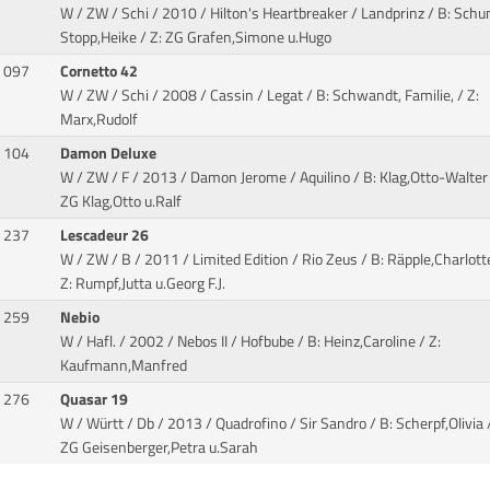
W / ZW / Schi / 2010 / Hilton's Heartbreaker / Landprinz
/ B: Schu
Stopp,Heike / Z: ZG Grafen,Simone u.Hugo
097
Cornetto 42
W / ZW / Schi / 2008 / Cassin / Legat
/ B: Schwandt, Familie, / Z:
Marx,Rudolf
104
Damon Deluxe
W / ZW / F / 2013 / Damon Jerome / Aquilino
/ B: Klag,Otto-Walter 
ZG Klag,Otto u.Ralf
237
Lescadeur 26
W / ZW / B / 2011 / Limited Edition / Rio Zeus
/ B: Räpple,Charlott
Z: Rumpf,Jutta u.Georg F.J.
259
Nebio
W / Hafl. / 2002 / Nebos II / Hofbube
/ B: Heinz,Caroline / Z:
Kaufmann,Manfred
276
Quasar 19
W / Württ / Db / 2013 / Quadrofino / Sir Sandro
/ B: Scherpf,Olivia 
ZG Geisenberger,Petra u.Sarah