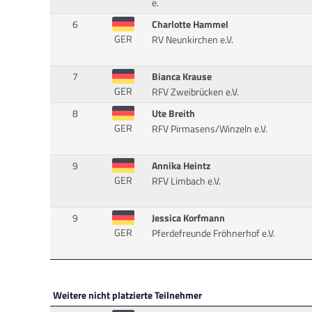
e.
6
Charlotte Hammel
GER
RV Neunkirchen e.V.
7
Bianca Krause
GER
RFV Zweibrücken e.V.
8
Ute Breith
GER
RFV Pirmasens/Winzeln e.V.
9
Annika Heintz
GER
RFV Limbach e.V.
9
Jessica Korfmann
GER
Pferdefreunde Fröhnerhof e.V.
Weitere nicht platzierte Teilnehmer