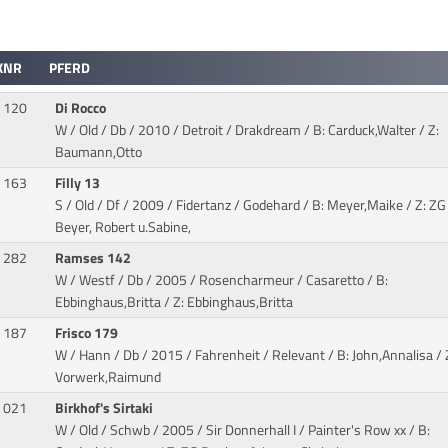
KNR
PFERD
120
Di Rocco
W / Old / Db / 2010 / Detroit / Drakdream
/ B: Carduck,Walter / Z:
Baumann,Otto
163
Filly 13
S / Old / Df / 2009 / Fidertanz / Godehard
/ B: Meyer,Maike / Z: ZG
Beyer, Robert u.Sabine,
282
Ramses 142
W / Westf / Db / 2005 / Rosencharmeur / Casaretto
/ B:
Ebbinghaus,Britta / Z: Ebbinghaus,Britta
187
Frisco 179
W / Hann / Db / 2015 / Fahrenheit / Relevant
/ B: John,Annalisa / 
Vorwerk,Raimund
021
Birkhof's Sirtaki
W / Old / Schwb / 2005 / Sir Donnerhall I / Painter's Row xx
/ B: