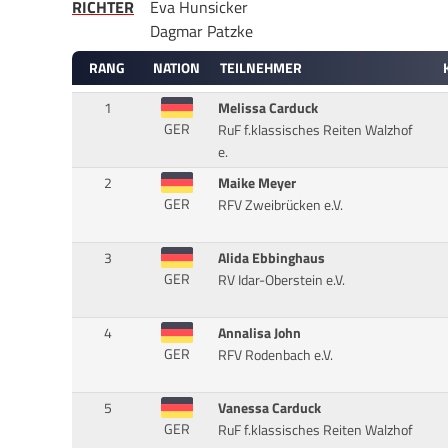
RICHTER
Eva Hunsicker
Dagmar Patzke
RANG
NATION
TEILNEHMER
1
Melissa Carduck
GER
RuF f.klassisches Reiten Walzhof
e.
2
Maike Meyer
GER
RFV Zweibrücken e.V.
3
Alida Ebbinghaus
GER
RV Idar-Oberstein e.V.
4
Annalisa John
GER
RFV Rodenbach e.V.
5
Vanessa Carduck
GER
RuF f.klassisches Reiten Walzhof