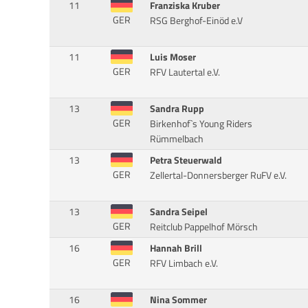
11
Franziska Kruber
GER
RSG Berghof-Einöd e.V
11
Luis Moser
GER
RFV Lautertal e.V.
13
Sandra Rupp
GER
Birkenhof`s Young Riders
Rümmelbach
13
Petra Steuerwald
GER
Zellertal-Donnersberger RuFV e.V.
13
Sandra Seipel
GER
Reitclub Pappelhof Mörsch
16
Hannah Brill
GER
RFV Limbach e.V.
16
Nina Sommer