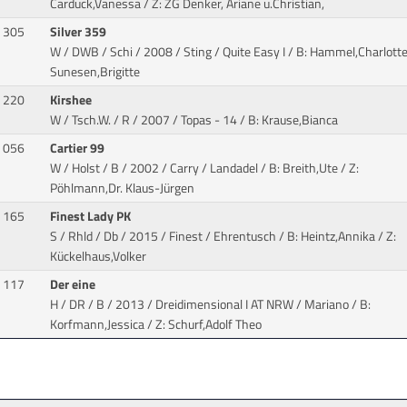
Carduck,Vanessa / Z: ZG Denker, Ariane u.Christian,
305
Silver 359
W / DWB / Schi / 2008 / Sting / Quite Easy I
/ B: Hammel,Charlotte 
Sunesen,Brigitte
220
Kirshee
W / Tsch.W. / R / 2007 / Topas - 14
/ B: Krause,Bianca
056
Cartier 99
W / Holst / B / 2002 / Carry / Landadel
/ B: Breith,Ute / Z:
Pöhlmann,Dr. Klaus-Jürgen
165
Finest Lady PK
S / Rhld / Db / 2015 / Finest / Ehrentusch
/ B: Heintz,Annika / Z:
Kückelhaus,Volker
117
Der eine
H / DR / B / 2013 / Dreidimensional I AT NRW / Mariano
/ B:
Korfmann,Jessica / Z: Schurf,Adolf Theo