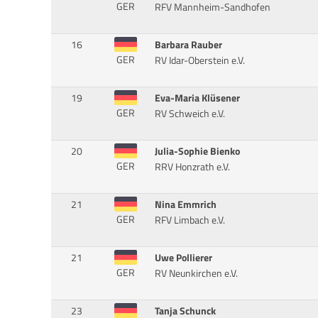
GER
RFV Mannheim-Sandhofen
16
Barbara Rauber
GER
RV Idar-Oberstein e.V.
19
Eva-Maria Klüsener
GER
RV Schweich e.V.
20
Julia-Sophie Bienko
GER
RRV Honzrath e.V.
21
Nina Emmrich
GER
RFV Limbach e.V.
21
Uwe Pollierer
GER
RV Neunkirchen e.V.
23
Tanja Schunck