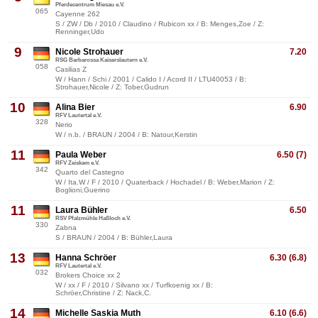
Pferdecentrum Miesau e.V.
065
Cayenne 262
S / ZW / Db / 2010 / Claudino / Rubicon xx / B: Menges,Zoe / Z:
Renninger,Udo
9
Nicole Strohauer
7.20
RSG Barbarossa Kaiserslautern e.V.
058
Casilias Z
W / Hann / Schi / 2001 / Calido I / Acord II / LTU40053 / B:
Strohauer,Nicole / Z: Tober,Gudrun
10
Alina Bier
6.90
RFV Lautertal e.V.
328
Nerio
W / n.b. / BRAUN / 2004 / B: Natour,Kerstin
11
Paula Weber
6.50 (7)
RFV Zeiskam e.V.
342
Quarto del Castegno
W / Ita.W / F / 2010 / Quaterback / Hochadel / B: Weber,Marion / Z:
Boglioni,Guerino
11
Laura Bühler
6.50
RSV Pfalzmühle Haßloch e.V.
330
Zabna
S / BRAUN / 2004 / B: Bühler,Laura
13
Hanna Schröer
6.30 (6.8)
RFV Lautertal e.V.
032
Brokers Choice xx 2
W / xx / F / 2010 / Silvano xx / Turfkoenig xx / B:
Schröer,Christine / Z: Nack,C.
14
Michelle Saskia Muth
6.10 (6.6)