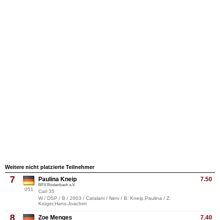
Weitere nicht platzierte Teilnehmer
7
Paulina Kneip
7.50
RFV Rodenbach e.V.
051
Carl 35
W / DSP / B / 2003 / Catalani / Nerv / B: Kneip,Paulina / Z:
Krüger,Hans-Joachim
8
Zoe Menges
7.40