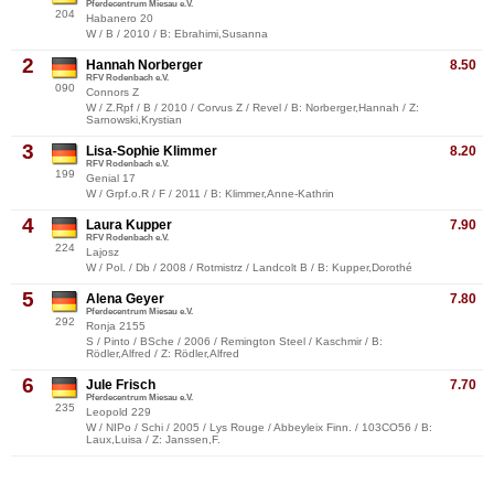
Pferdecentrum Miesau e.V.
204
Habanero 20
W / B / 2010 / B: Ebrahimi,Susanna
2
Hannah Norberger
8.50
RFV Rodenbach e.V.
090
Connors Z
W / Z.Rpf / B / 2010 / Corvus Z / Revel / B: Norberger,Hannah / Z:
Sarnowski,Krystian
3
Lisa-Sophie Klimmer
8.20
RFV Rodenbach e.V.
199
Genial 17
W / Grpf.o.R / F / 2011 / B: Klimmer,Anne-Kathrin
4
Laura Kupper
7.90
RFV Rodenbach e.V.
224
Lajosz
W / Pol. / Db / 2008 / Rotmistrz / Landcolt B / B: Kupper,Dorothé
5
Alena Geyer
7.80
Pferdecentrum Miesau e.V.
292
Ronja 2155
S / Pinto / BSche / 2006 / Remington Steel / Kaschmir / B:
Rödler,Alfred / Z: Rödler,Alfred
6
Jule Frisch
7.70
Pferdecentrum Miesau e.V.
235
Leopold 229
W / NIPo / Schi / 2005 / Lys Rouge / Abbeyleix Finn. / 103CO56 / B:
Laux,Luisa / Z: Janssen,F.