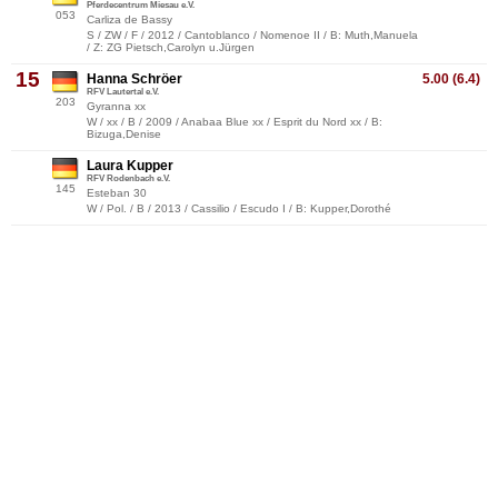
Pferdecentrum Miesau e.V.
053
Carliza de Bassy
S / ZW / F / 2012 / Cantoblanco / Nomenoe II / B: Muth,Manuela
/ Z: ZG Pietsch,Carolyn u.Jürgen
15
Hanna Schröer
5.00 (6.4)
RFV Lautertal e.V.
203
Gyranna xx
W / xx / B / 2009 / Anabaa Blue xx / Esprit du Nord xx / B:
Bizuga,Denise
Laura Kupper
RFV Rodenbach e.V.
145
Esteban 30
W / Pol. / B / 2013 / Cassilio / Escudo I / B: Kupper,Dorothé