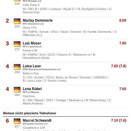
RFV Brücken e.V.
244
Little Easy 4
W / ZW / B / 2009 / Lordano / Royal Z I / B: Großgloß,Caroline / Z:
Danner,Anja
2
Marlay Demmerle
8.00
RFV Alsenborn e.V.
200
Gerry 170
W / KWPN / Schwb / 2011 / Ukato / Ekstein / B: Familie Demmerle, / Z:
Willemsen,G.J.
3
Luis Moser
7.80
RFV Lautertal e.V.
157
Ferrari 138
W / KWPN / Schi / 2010 / Cilvano D / Wahtamin xx / B:
Hermelbracht,Niclas
4
Luisa Laux
7.60 (7.8)
RSG Barbarossa Kaiserslautern e.V.
009
Balou's Fee
S / OS / Schwb / 2010 / Balou du Rouet / Drossan / 106ED01 /
B: Laux,Luisa / Z: Gestüt Lewitz,
4
Lena Rübel
7.60
RFV e.V.Miesau
064
Catchina
S / ZW / DbkaS / 2007 / Corlago / Neshad xx / B: Rübel,Gaby / Z:
Mayer,Andreas
Weitere nicht platzierte Teilnehmer
6
Marcel Schwandt
7.10 (7.6)
RV Gestüt Fronhof e.V.
057
Casablanca 126