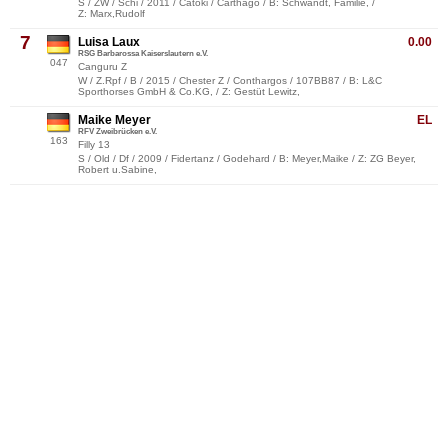
S / ZW / Schi / 2011 / Catoki / Carthago / B: Schwandt, Familie, /
Z: Marx,Rudolf
7
Luisa Laux
0.00
RSG Barbarossa Kaiserslautern e.V.
047
Canguru Z
W / Z.Rpf / B / 2015 / Chester Z / Conthargos / 107BB87 / B: L&C
Sporthorses GmbH & Co.KG, / Z: Gestüt Lewitz,
Maike Meyer
EL
RFV Zweibrücken e.V.
163
Filly 13
S / Old / Df / 2009 / Fidertanz / Godehard / B: Meyer,Maike / Z: ZG Beyer,
Robert u.Sabine,