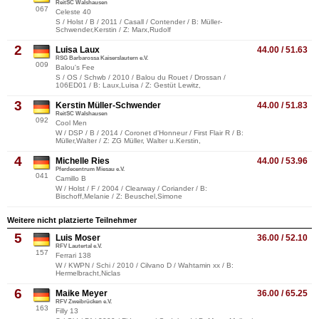
ReitSC Walshausen
067
Celeste 40
S / Holst / B / 2011 / Casall / Contender / B: Müller-
Schwender,Kerstin / Z: Marx,Rudolf
2
Luisa Laux
44.00 / 51.63
RSG Barbarossa Kaiserslautern e.V.
009
Balou's Fee
S / OS / Schwb / 2010 / Balou du Rouet / Drossan /
106ED01 / B: Laux,Luisa / Z: Gestüt Lewitz,
3
Kerstin Müller-Schwender
44.00 / 51.83
ReitSC Walshausen
092
Cool Men
W / DSP / B / 2014 / Coronet d'Honneur / First Flair R / B:
Müller,Walter / Z: ZG Müller, Walter u.Kerstin,
4
Michelle Ries
44.00 / 53.96
Pferdecentrum Miesau e.V.
041
Camillo B
W / Holst / F / 2004 / Clearway / Coriander / B:
Bischoff,Melanie / Z: Beuschel,Simone
Weitere nicht platzierte Teilnehmer
5
Luis Moser
36.00 / 52.10
RFV Lautertal e.V.
157
Ferrari 138
W / KWPN / Schi / 2010 / Cilvano D / Wahtamin xx / B:
Hermelbracht,Niclas
6
Maike Meyer
36.00 / 65.25
RFV Zweibrücken e.V.
163
Filly 13