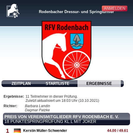
ANMELDEN
Rodenbacher Dressur- und Springturnier
ZEITPLAN
STARTLISTE
ERGEBNISSE
Ergebnisse:
11 Teilnehmer in dieser Prüfung.
Zuletzt aktualisiert um 18:03 Uhr (10.10.2021)
Richter:
Barbara Landin
Dagmar Patzke
PREIS VON VEREINSMITGLIEDER RFV RODENBACH E. V.
18 PUNKTESPRINGPRÜFUNG KL.L MIT JOKER
1
Kerstin Müller-Schwender
44.00 / 49.61