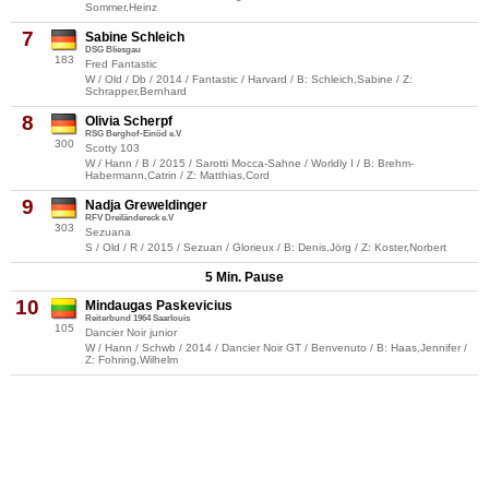
Sommer,Heinz
7
Sabine Schleich
DSG Bliesgau
183
Fred Fantastic
W / Old / Db / 2014 / Fantastic / Harvard / B: Schleich,Sabine / Z:
Schrapper,Bernhard
8
Olivia Scherpf
RSG Berghof-Einöd e.V
300
Scotty 103
W / Hann / B / 2015 / Sarotti Mocca-Sahne / Worldly I / B: Brehm-
Habermann,Catrin / Z: Matthias,Cord
9
Nadja Greweldinger
RFV Dreiländereck e.V
303
Sezuana
S / Old / R / 2015 / Sezuan / Glorieux / B: Denis,Jörg / Z: Koster,Norbert
5 Min. Pause
10
Mindaugas Paskevicius
Reiterbund 1964 Saarlouis
105
Dancier Noir junior
W / Hann / Schwb / 2014 / Dancier Noir GT / Benvenuto / B: Haas,Jennifer /
Z: Fohring,Wilhelm