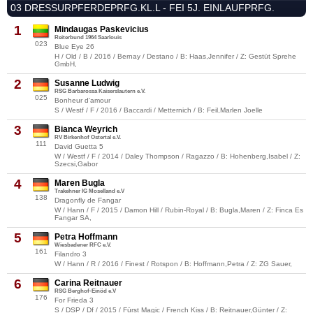
03 DRESSURPFERDEPRFG.KL.L - FEI 5J. EINLAUFPRFG.
1
Mindaugas Paskevicius
Reiterbund 1964 Saarlouis
023
Blue Eye 26
H / Old / B / 2016 / Bernay / Destano / B: Haas,Jennifer / Z: Gestüt Sprehe
GmbH,
2
Susanne Ludwig
RSG Barbarossa Kaiserslautern e.V.
025
Bonheur d'amour
S / Westf / F / 2016 / Baccardi / Metternich / B: Feil,Marlen Joelle
3
Bianca Weyrich
RV Birkenhof Ostertal e.V.
111
David Guetta 5
W / Westf / F / 2014 / Daley Thompson / Ragazzo / B: Hohenberg,Isabel / Z:
Szecsi,Gabor
4
Maren Bugla
Trakehner IG Moselland e.V
138
Dragonfly de Fangar
W / Hann / F / 2015 / Damon Hill / Rubin-Royal / B: Bugla,Maren / Z: Finca Es
Fangar SA,
5
Petra Hoffmann
Wiesbadener RFC e.V.
161
Filandro 3
W / Hann / R / 2016 / Finest / Rotspon / B: Hoffmann,Petra / Z: ZG Sauer,
6
Carina Reitnauer
RSG Berghof-Einöd e.V
176
For Frieda 3
S / DSP / Df / 2015 / Fürst Magic / French Kiss / B: Reitnauer,Günter / Z: