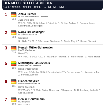
DER MELDESTELLE ABGEBEN.
04 DRESSURPFERDEPRFG. KL.M - DM 1
1
Anika Fichter
Pf.P.RFV.Thaleischweiler-Fröschen
214
Jasper de Jeu
W / Old / Df / 2014 / Jazz / Gribaldi / B: Fichter,Anika / Z: Dressurpferde
Leistungsz.Lodbergen
2
Nadja Greweldinger
RFV Dreiländereck e.V
303
Sezuana
S / Old / R / 2015 / Sezuan / Glorieux / B: Denis,Jörg / Z: Koster,Norbert
3
Kerstin Müller-Schwender
ReitSC Walshausen
018
Ben 455
W / Trak. / Schwb / 2014 / Guardian / Hofrat / B: Frere,Horst / Z: Frere,Horst
5
Mindaugas Paskevicius
Reiterbund 1964 Saarlouis
105
Dancier Noir junior
W / Hann / Schwb / 2014 / Dancier Noir GT / Benvenuto / B: Haas,Jennifer /
Z: Fohring,Wilhelm
6
Bianca Weyrich
RV Birkenhof Ostertal e.V.
111
David Guetta 5
W / Westf / F / 2014 / Daley Thompson / Ragazzo / B: Hohenberg,Isabel / Z:
Szecsi,Gabor
7
Denise Beutelmann
RC Billigheim
119
Der Saphir