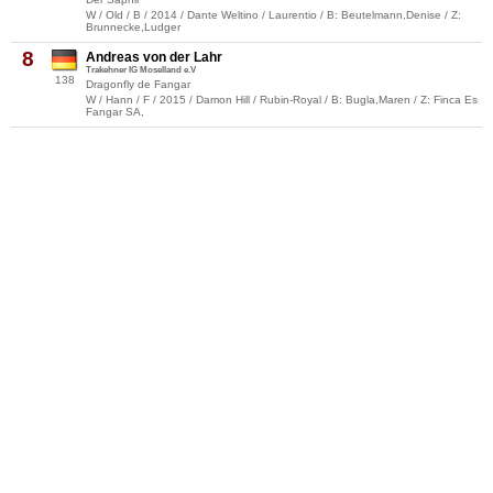
W / Old / B / 2014 / Dante Weltino / Laurentio / B: Beutelmann,Denise / Z:
Brunnecke,Ludger
8
Andreas von der Lahr
Trakehner IG Moselland e.V
138
Dragonfly de Fangar
W / Hann / F / 2015 / Damon Hill / Rubin-Royal / B: Bugla,Maren / Z: Finca Es
Fangar SA,