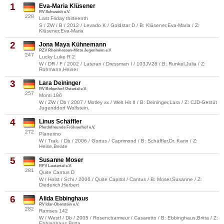
1
Eva-Maria Klüsener
RV Schweich e.V.
228
Last Friday thirteenth
S / ZW / B / 2012 / Levado K / Goldstar D / B: Klüsener,Eva-Maria / Z:
Klüsener,Eva-Maria
2
Jona Maya Kühnemann
RZV Rheinhessen-Mitte Jugenheim e.V
247
Lucky Luke R 2
W / DR / F / 2002 / Lateran / Dressman I / 103JV28 / B: Runkel,Julia / Z:
Rohmann,Heiner
3
Lara Deininger
RV Birkenhof Ostertal e.V.
257
Monti 186
W / ZW / Db / 2007 / Motley xx / Welt Hit II / B: Deininger,Lara / Z: CJD-Gestüt
Jugenddorf Wolfstein,
4
Linus Schäffler
Pferdefreunde Fröhnerhof e.V.
272
Planetino
W / Trak. / Db / 2006 / Gortus / Caprimond / B: Schäffler,Dr. Karin / Z:
Heise,Beate
5
Susanne Moser
RFV Lautertal e.V.
281
Quite Cantus D
W / Holst / Schi / 2006 / Quite Capitol / Cantus / B: Moser,Susanne / Z:
Diederich,Herbert
6
Alida Ebbinghaus
RV Idar-Oberstein e.V.
282
Ramses 142
W / Westf / Db / 2005 / Rosencharmeur / Casaretto / B: Ebbinghaus,Britta / Z:
Ebbinghaus,Britta