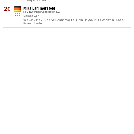
Z: Meyer,Jochen
20
Mika Lammersfeld
RFV 1929 Mainz Gonsenheim e.V.
296
Samba 164
W / Old / B / 2007 / Sir Donnerhall I / Rubin-Royal / B: Löwenstein,Julia / Z:
Konrad,Herbert