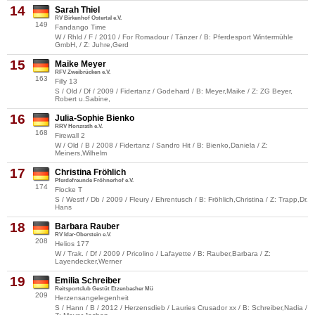
14
Sarah Thiel
RV Birkenhof Ostertal e.V.
149
Fandango Time
W / Rhld / F / 2010 / For Romadour / Tänzer / B: Pferdesport Wintermühle
GmbH, / Z: Juhre,Gerd
15
Maike Meyer
RFV Zweibrücken e.V.
163
Filly 13
S / Old / Df / 2009 / Fidertanz / Godehard / B: Meyer,Maike / Z: ZG Beyer,
Robert u.Sabine,
16
Julia-Sophie Bienko
RRV Honzrath e.V.
168
Firewall 2
W / Old / B / 2008 / Fidertanz / Sandro Hit / B: Bienko,Daniela / Z:
Meiners,Wilhelm
17
Christina Fröhlich
Pferdefreunde Fröhnerhof e.V.
174
Flocke T
S / Westf / Db / 2009 / Fleury / Ehrentusch / B: Fröhlich,Christina / Z: Trapp,Dr.
Hans
18
Barbara Rauber
RV Idar-Oberstein e.V.
208
Helios 177
W / Trak. / Df / 2009 / Pricolino / Lafayette / B: Rauber,Barbara / Z:
Layendecker,Werner
19
Emilia Schreiber
Reitsportclub Gestüt Etzenbacher Mü
209
Herzensangelegenheit
S / Hann / B / 2012 / Herzensdieb / Lauries Crusador xx / B: Schreiber,Nadia /