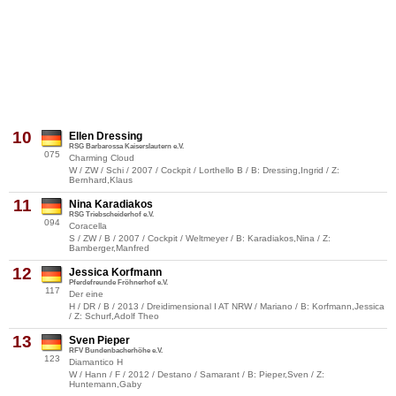
10
Ellen Dressing
RSG Barbarossa Kaiserslautern e.V.
075
Charming Cloud
W / ZW / Schi / 2007 / Cockpit / Lorthello B / B: Dressing,Ingrid / Z:
Bernhard,Klaus
11
Nina Karadiakos
RSG Triebscheiderhof e.V.
094
Coracella
S / ZW / B / 2007 / Cockpit / Weltmeyer / B: Karadiakos,Nina / Z:
Bamberger,Manfred
12
Jessica Korfmann
Pferdefreunde Fröhnerhof e.V.
117
Der eine
H / DR / B / 2013 / Dreidimensional I AT NRW / Mariano / B: Korfmann,Jessica
/ Z: Schurf,Adolf Theo
13
Sven Pieper
RFV Bundenbacherhöhe e.V.
123
Diamantico H
W / Hann / F / 2012 / Destano / Samarant / B: Pieper,Sven / Z:
Huntemann,Gaby