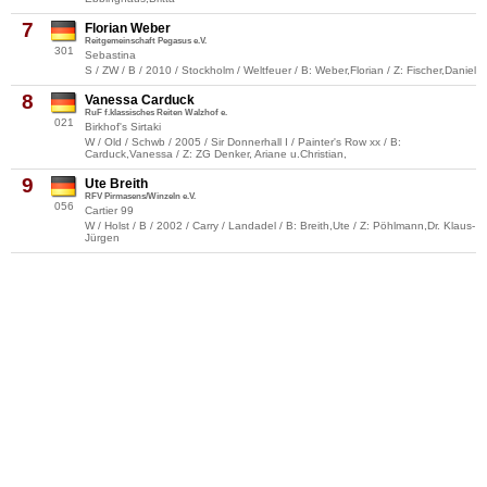
7
Florian Weber
Reitgemeinschaft Pegasus e.V.
301
Sebastina
S / ZW / B / 2010 / Stockholm / Weltfeuer / B: Weber,Florian / Z: Fischer,Daniel
8
Vanessa Carduck
RuF f.klassisches Reiten Walzhof e.
021
Birkhof's Sirtaki
W / Old / Schwb / 2005 / Sir Donnerhall I / Painter's Row xx / B:
Carduck,Vanessa / Z: ZG Denker, Ariane u.Christian,
9
Ute Breith
RFV Pirmasens/Winzeln e.V.
056
Cartier 99
W / Holst / B / 2002 / Carry / Landadel / B: Breith,Ute / Z: Pöhlmann,Dr. Klaus-
Jürgen