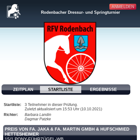
ANMELDEN
Rodenbacher Dressur- und Springturnier
ZEITPLAN
STARTLISTE
ERGEBNISSE
Startliste:
3 Teilnehmer in dieser Prüfung.
Zuletzt aktualisiert um 15:53 Uhr (10.10.2021)
Richter:
Barbara Landin
Dagmar Patzke
PREIS VON FA. JAKA & FA. MARTIN GMBH & HUFSCHMIED
HETTESHEIMER
15/1 PONY-FÜHRZÜGEL-WB