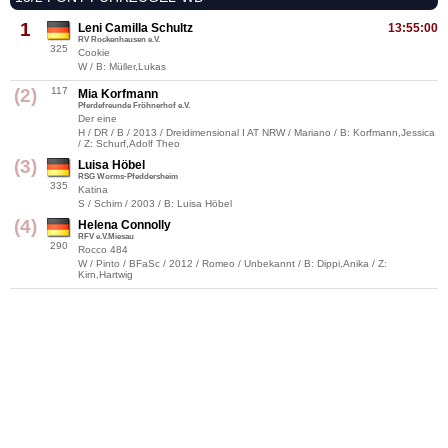
1
Leni Camilla Schultz
13:55:00
RV Rockenhausen e.V.
325
Cookie
W / B: Müller,Lukas
(2)
117
Mia Korfmann
Pferdefreunde Fröhnerhof e.V.
Der eine
H / DR / B / 2013 / Dreidimensional I AT NRW / Mariano / B: Korfmann,Jessica
/ Z: Schurf,Adolf Theo
(3)
Luisa Höbel
RSG Worms-Pfeddersheim
335
Katina
S / Schim / 2003 / B: Luisa Höbel
(4)
Helena Connolly
RFV e.V.Miesau
290
Rocco 484
W / Pinto / BFaSc / 2012 / Romeo / Unbekannt / B: Dippi,Anika / Z:
Kirn,Hartwig