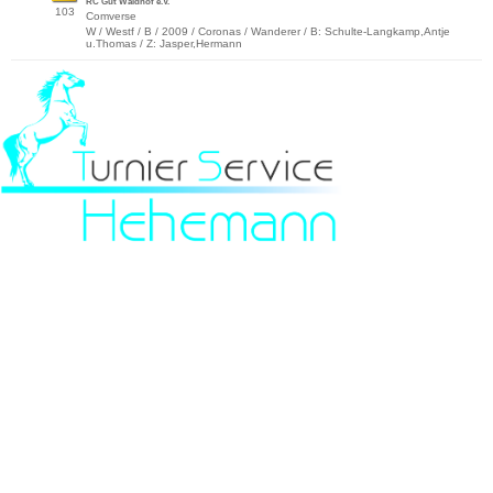
RC Gut Waldhof e.V.
103
Comverse
W / Westf / B / 2009 / Coronas / Wanderer / B: Schulte-Langkamp,Antje
u.Thomas / Z: Jasper,Hermann