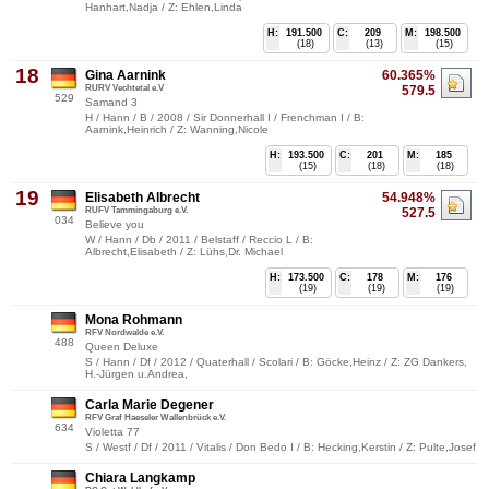
Hanhart,Nadja / Z: Ehlen,Linda
H:
191.500
C:
209
M:
198.500
(18)
(13)
(15)
18
Gina Aarnink
60.365%
RURV Vechtetal e.V
579.5
529
Samand 3
H / Hann / B / 2008 / Sir Donnerhall I / Frenchman I / B:
Aarnink,Heinrich / Z: Wanning,Nicole
H:
193.500
C:
201
M:
185
(15)
(18)
(18)
19
Elisabeth Albrecht
54.948%
RUFV Tammingaburg e.V.
527.5
034
Believe you
W / Hann / Db / 2011 / Belstaff / Reccio L / B:
Albrecht,Elisabeth / Z: Lühs,Dr. Michael
H:
173.500
C:
178
M:
176
(19)
(19)
(19)
Mona Rohmann
RFV Nordwalde e.V.
488
Queen Deluxe
S / Hann / Df / 2012 / Quaterhall / Scolari / B: Göcke,Heinz / Z: ZG Dankers,
H.-Jürgen u.Andrea,
Carla Marie Degener
RFV Graf Haeseler Wallenbrück e.V.
634
Violetta 77
S / Westf / Df / 2011 / Vitalis / Don Bedo I / B: Hecking,Kerstin / Z: Pulte,Josef
Chiara Langkamp