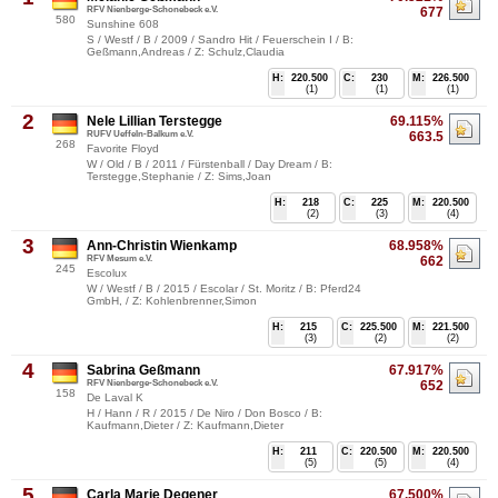
RFV Nienberge-Schonebeck e.V.
677
580
Sunshine 608
S / Westf / B / 2009 / Sandro Hit / Feuerschein I / B:
Geßmann,Andreas / Z: Schulz,Claudia
H:
220.500
C:
230
M:
226.500
(1)
(1)
(1)
2
Nele Lillian Terstegge
69.115%
RUFV Ueffeln-Balkum e.V.
663.5
268
Favorite Floyd
W / Old / B / 2011 / Fürstenball / Day Dream / B:
Terstegge,Stephanie / Z: Sims,Joan
H:
218
C:
225
M:
220.500
(2)
(3)
(4)
3
Ann-Christin Wienkamp
68.958%
RFV Mesum e.V.
662
245
Escolux
W / Westf / B / 2015 / Escolar / St. Moritz / B: Pferd24
GmbH, / Z: Kohlenbrenner,Simon
H:
215
C:
225.500
M:
221.500
(3)
(2)
(2)
4
Sabrina Geßmann
67.917%
RFV Nienberge-Schonebeck e.V.
652
158
De Laval K
H / Hann / R / 2015 / De Niro / Don Bosco / B:
Kaufmann,Dieter / Z: Kaufmann,Dieter
H:
211
C:
220.500
M:
220.500
(5)
(5)
(4)
5
Carla Marie Degener
67.500%