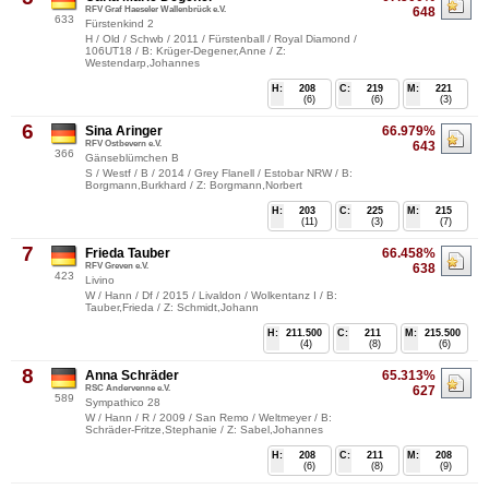
RFV Graf Haeseler Wallenbrück e.V.
648
633
Fürstenkind 2
H / Old / Schwb / 2011 / Fürstenball / Royal Diamond /
106UT18 / B: Krüger-Degener,Anne / Z:
Westendarp,Johannes
H:
208
C:
219
M:
221
(6)
(6)
(3)
6
Sina Aringer
66.979%
RFV Ostbevern e.V.
643
366
Gänseblümchen B
S / Westf / B / 2014 / Grey Flanell / Estobar NRW / B:
Borgmann,Burkhard / Z: Borgmann,Norbert
H:
203
C:
225
M:
215
(11)
(3)
(7)
7
Frieda Tauber
66.458%
RFV Greven e.V.
638
423
Livino
W / Hann / Df / 2015 / Livaldon / Wolkentanz I / B:
Tauber,Frieda / Z: Schmidt,Johann
H:
211.500
C:
211
M:
215.500
(4)
(8)
(6)
8
Anna Schräder
65.313%
RSC Andervenne e.V.
627
589
Sympathico 28
W / Hann / R / 2009 / San Remo / Weltmeyer / B:
Schräder-Fritze,Stephanie / Z: Sabel,Johannes
H:
208
C:
211
M:
208
(6)
(8)
(9)