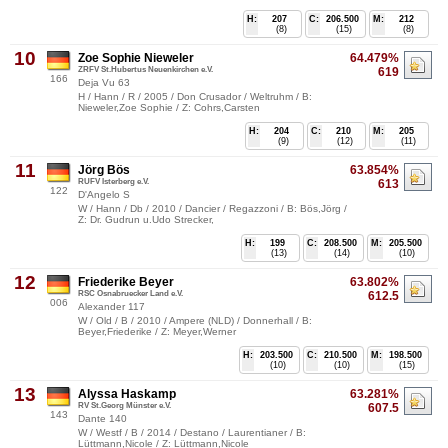
H:
207
C:
206.500
M:
212
(8)
(15)
(8)
10
Zoe Sophie Nieweler
64.479%
ZRFV St.Hubertus Neuenkirchen e.V.
619
166
Deja Vu 63
H / Hann / R / 2005 / Don Crusador / Weltruhm / B:
Nieweler,Zoe Sophie / Z: Cohrs,Carsten
H:
204
C:
210
M:
205
(9)
(12)
(11)
11
Jörg Bös
63.854%
RUFV Isterberg e.V.
613
122
D'Angelo S
W / Hann / Db / 2010 / Dancier / Regazzoni / B: Bös,Jörg /
Z: Dr. Gudrun u.Udo Strecker,
H:
199
C:
208.500
M:
205.500
(13)
(14)
(10)
12
Friederike Beyer
63.802%
RSC Osnabruecker Land e.V.
612.5
006
Alexander 117
W / Old / B / 2010 / Ampere (NLD) / Donnerhall / B:
Beyer,Friederike / Z: Meyer,Werner
H:
203.500
C:
210.500
M:
198.500
(10)
(10)
(15)
13
Alyssa Haskamp
63.281%
RV St.Georg Münster e.V.
607.5
143
Dante 140
W / Westf / B / 2014 / Destano / Laurentianer / B:
Lüttmann,Nicole / Z: Lüttmann,Nicole