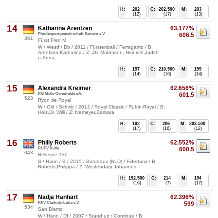
H:
202
C:
202.500
M:
203
(12)
(17)
(13)
14
Katharina Arentzen
63.177%
Pferdesportgemeinschaft Samern e.V.
606.5
361
Fürst Fred M
W / Westf / Db / 2011 / Fürstenball / Ferragamo / B:
Arentzen,Katharina / Z: ZG Mußmann, Heinrich,Judith
u.Anna,
H:
197
C:
210.500
M:
199
(14)
(10)
(14)
15
Alexandra Kreimer
62.656%
RG Melle-Ostenfelde e.V.
601.5
523
Ryon de Royal
W / Old / Schwb / 2012 / Royal Classic / Rubin-Royal / B:
Holz,Dr. Willi / Z: Ivemeyer,Barbara
H:
192
C:
206
M:
203.500
(17)
(16)
(12)
16
Philly Roberts
62.552%
RUFV Rulle
600.5
043
Bellevue 130
S / Hann / B / 2015 / Bordeaux (NLD) / Fidertanz / B:
Roberts,Philippa / Z: Westendarp,Johannes
H:
192.500
C:
214
M:
194
(16)
(7)
(17)
17
Nadja Hanhart
62.396%
RFV Clarholz-Lette e.V.
599
534
San Diamo
W / Hann / Df / 2007 / Stand up / Continue / B: