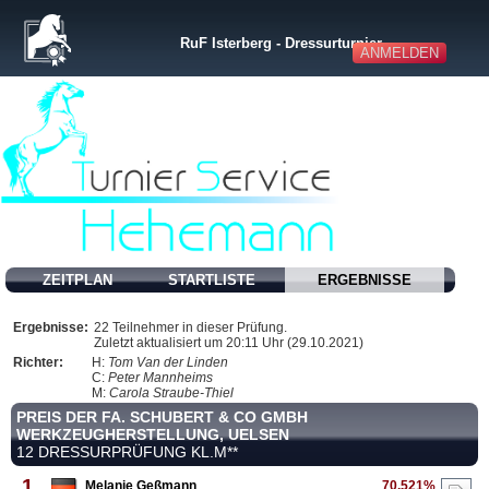
RuF Isterberg - Dressurturnier
ANMELDEN
ZEITPLAN
STARTLISTE
ERGEBNISSE
Ergebnisse:
22 Teilnehmer in dieser Prüfung.
Zuletzt aktualisiert um 20:11 Uhr (29.10.2021)
Richter:
H:
Tom Van der Linden
C:
Peter Mannheims
M:
Carola Straube-Thiel
PREIS DER FA. SCHUBERT & CO GMBH
WERKZEUGHERSTELLUNG, UELSEN
12 DRESSURPRÜFUNG KL.M**
1
Melanie Geßmann
70.521%