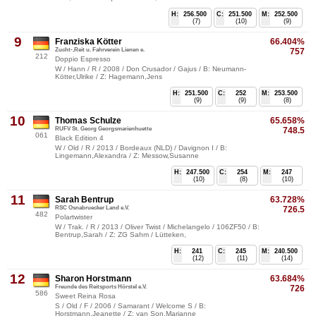
H:
256.500
C:
251.500
M:
252.500
(7)
(10)
(9)
9
Franziska Kötter
66.404%
Zucht-,Reit u. Fahrverein Lienen e.
757
212
Doppio Espresso
W / Hann / R / 2008 / Don Crusador / Gajus / B: Neumann-
Kötter,Ulrike / Z: Hagemann,Jens
H:
251.500
C:
252
M:
253.500
(9)
(9)
(8)
10
Thomas Schulze
65.658%
RUFV St. Georg Georgsmarienhuette
748.5
061
Black Edition 4
W / Old / R / 2013 / Bordeaux (NLD) / Davignon I / B:
Lingemann,Alexandra / Z: Messow,Susanne
H:
247.500
C:
254
M:
247
(10)
(8)
(10)
11
Sarah Bentrup
63.728%
RSC Osnabruecker Land e.V.
726.5
482
Polartwister
W / Trak. / R / 2013 / Oliver Twist / Michelangelo / 106ZF50 / B:
Bentrup,Sarah / Z: ZG Sahm / Lütteken,
H:
241
C:
245
M:
240.500
(12)
(11)
(14)
12
Sharon Horstmann
63.684%
Freunde des Reitsports Hörstel e.V.
726
586
Sweet Reina Rosa
S / Old / F / 2006 / Samarant / Welcome S / B:
Horstmann,Jeanette / Z: van Son,Marianne