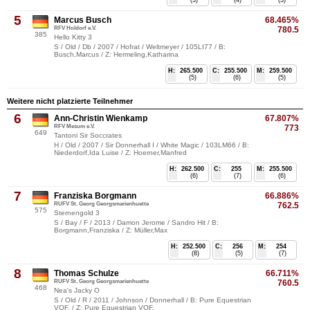
5
Marcus Busch
68.465%
RFV Holdorf e.V.
780.5
385
Hello Kitty 3
S / Old / Db / 2007 / Hofrat / Weltmeyer / 105LI77 / B:
Busch,Marcus / Z: Hermeling,Katharina
H:
265.500
C:
255.500
M:
259.500
(5)
(6)
(5)
Weitere nicht platzierte Teilnehmer
6
Ann-Christin Wienkamp
67.807%
RFV Mesum e.V.
773
649
Tantoni Sir Soccrates
H / Old / 2007 / Sir Donnerhall I / White Magic / 103LM66 / B:
Niederdorf,Ida Luise / Z: Hoerner,Manfred
H:
262.500
C:
255
M:
255.500
(6)
(7)
(6)
7
Franziska Borgmann
66.886%
RUFV St. Georg Georgsmarienhuette
762.5
575
Sternengold 3
S / Bay / F / 2013 / Damon Jerome / Sandro Hit / B:
Borgmann,Franziska / Z: Müller,Max
H:
252.500
C:
256
M:
254
(8)
(5)
(7)
8
Thomas Schulze
66.711%
RUFV St. Georg Georgsmarienhuette
760.5
468
Nea's Jacky O
S / Old / R / 2011 / Johnson / Donnerhall / B: Pure Equestrian
VOF, / Z: Pure Equestrian VOF,