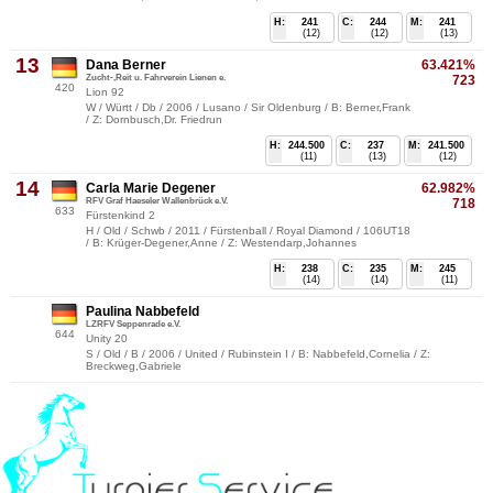
H:
241
C:
244
M:
241
(12)
(12)
(13)
13
Dana Berner
63.421%
Zucht-,Reit u. Fahrverein Lienen e.
723
420
Lion 92
W / Württ / Db / 2006 / Lusano / Sir Oldenburg / B: Berner,Frank
/ Z: Dornbusch,Dr. Friedrun
H:
244.500
C:
237
M:
241.500
(11)
(13)
(12)
14
Carla Marie Degener
62.982%
RFV Graf Haeseler Wallenbrück e.V.
718
633
Fürstenkind 2
H / Old / Schwb / 2011 / Fürstenball / Royal Diamond / 106UT18
/ B: Krüger-Degener,Anne / Z: Westendarp,Johannes
H:
238
C:
235
M:
245
(14)
(14)
(11)
Paulina Nabbefeld
LZRFV Seppenrade e.V.
644
Unity 20
S / Old / B / 2006 / United / Rubinstein I / B: Nabbefeld,Cornelia / Z:
Breckweg,Gabriele