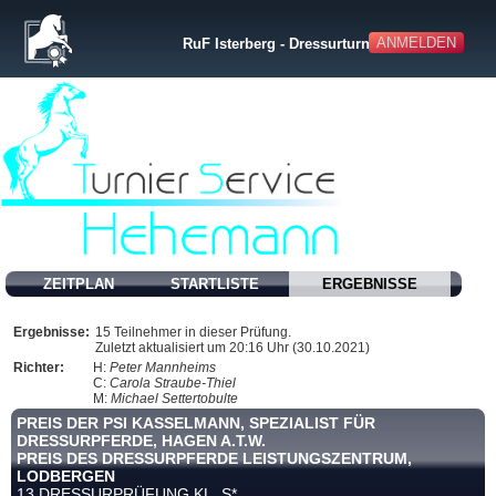
ANMELDEN
RuF Isterberg - Dressurturnier
ZEITPLAN
STARTLISTE
ERGEBNISSE
Ergebnisse:
15 Teilnehmer in dieser Prüfung.
Zuletzt aktualisiert um 20:16 Uhr (30.10.2021)
Richter:
H:
Peter Mannheims
C:
Carola Straube-Thiel
M:
Michael Settertobulte
PREIS DER PSI KASSELMANN, SPEZIALIST FÜR
DRESSURPFERDE, HAGEN A.T.W.
PREIS DES DRESSURPFERDE LEISTUNGSZENTRUM,
LODBERGEN
13 DRESSURPRÜFUNG KL. S*