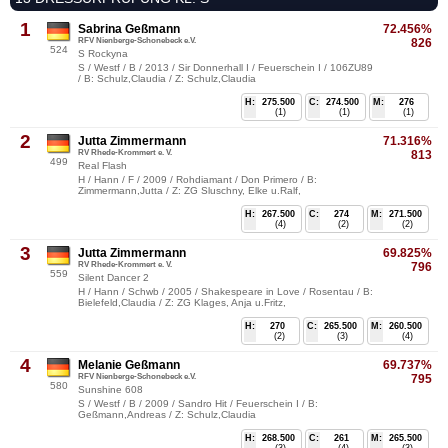
1
Sabrina Geßmann
72.456%
RFV Nienberge-Schonebeck e.V.
826
524
S Rockyna
S / Westf / B / 2013 / Sir Donnerhall I / Feuerschein I / 106ZU89
/ B: Schulz,Claudia / Z: Schulz,Claudia
H:
275.500
C:
274.500
M:
276
(1)
(1)
(1)
2
Jutta Zimmermann
71.316%
RV Rhede-Krommert e. V.
813
499
Real Flash
H / Hann / F / 2009 / Rohdiamant / Don Primero / B:
Zimmermann,Jutta / Z: ZG Sluschny, Elke u.Ralf,
H:
267.500
C:
274
M:
271.500
(4)
(2)
(2)
3
Jutta Zimmermann
69.825%
RV Rhede-Krommert e. V.
796
559
Silent Dancer 2
H / Hann / Schwb / 2005 / Shakespeare in Love / Rosentau / B:
Bielefeld,Claudia / Z: ZG Klages, Anja u.Fritz,
H:
270
C:
265.500
M:
260.500
(2)
(3)
(4)
4
Melanie Geßmann
69.737%
RFV Nienberge-Schonebeck e.V.
795
580
Sunshine 608
S / Westf / B / 2009 / Sandro Hit / Feuerschein I / B:
Geßmann,Andreas / Z: Schulz,Claudia
H:
268.500
C:
261
M:
265.500
(3)
(4)
(3)