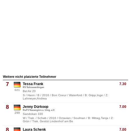
Weitere nicht platzierte Teilnehmer
7
Tessa Frank
7.30
RV Schneverdingen
021
Bel Air 20
S / Hann / B / 2016 / Bon Coeur / Waterford / B: Gripp,Inge / Z:
Lahmeyer,Andrea
8
Jenny Dürkoop
7.00
RuFV Neuengörs u. Umg. e.V.
299
Sandokan 330
W / Trak. / Schwb / 2016 / Octavian / Soulman / B: Mittag,Tanja / Z:
Grün / Trak. Gestüt Lindenhof am Be
8
Laura Schenk
7.00