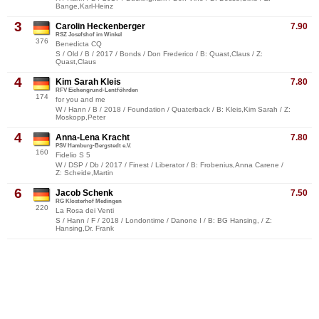
Bange,Karl-Heinz
3
Carolin Heckenberger
7.90
RSZ Josefshof im Winkel
376
Benedicta CQ
S / Old / B / 2017 / Bonds / Don Frederico / B: Quast,Claus / Z:
Quast,Claus
4
Kim Sarah Kleis
7.80
RFV Eichengrund-Lentföhrden
174
for you and me
W / Hann / B / 2018 / Foundation / Quaterback / B: Kleis,Kim Sarah / Z:
Moskopp,Peter
4
Anna-Lena Kracht
7.80
PSV Hamburg-Bergstedt e.V.
160
Fidelio S 5
W / DSP / Db / 2017 / Finest / Liberator / B: Frobenius,Anna Carene /
Z: Scheide,Martin
6
Jacob Schenk
7.50
RG Klosterhof Medingen
220
La Rosa dei Venti
S / Hann / F / 2018 / Londontime / Danone I / B: BG Hansing, / Z:
Hansing,Dr. Frank