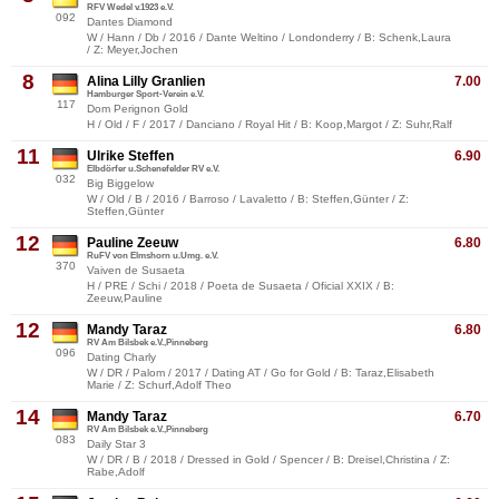
RFV Wedel v.1923 e.V.
092
Dantes Diamond
W / Hann / Db / 2016 / Dante Weltino / Londonderry / B: Schenk,Laura
/ Z: Meyer,Jochen
8
Alina Lilly Granlien
7.00
Hamburger Sport-Verein e.V.
117
Dom Perignon Gold
H / Old / F / 2017 / Danciano / Royal Hit / B: Koop,Margot / Z: Suhr,Ralf
11
Ulrike Steffen
6.90
Elbdörfer u.Schenefelder RV e.V.
032
Big Biggelow
W / Old / B / 2016 / Barroso / Lavaletto / B: Steffen,Günter / Z:
Steffen,Günter
12
Pauline Zeeuw
6.80
RuFV von Elmshorn u.Umg. e.V.
370
Vaiven de Susaeta
H / PRE / Schi / 2018 / Poeta de Susaeta / Oficial XXIX / B:
Zeeuw,Pauline
12
Mandy Taraz
6.80
RV Am Bilsbek e.V.,Pinneberg
096
Dating Charly
W / DR / Palom / 2017 / Dating AT / Go for Gold / B: Taraz,Elisabeth
Marie / Z: Schurf,Adolf Theo
14
Mandy Taraz
6.70
RV Am Bilsbek e.V.,Pinneberg
083
Daily Star 3
W / DR / B / 2018 / Dressed in Gold / Spencer / B: Dreisel,Christina / Z:
Rabe,Adolf