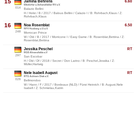
15
Jamina Behrens
6.60
Elbdörfer u.Schenefelder RV e.V.
014
Balazio Bellini
H / Holst / B / 2017 / Balous Bellini / Calazio I / B: Rohrbach,Klaus / Z:
Rohrbach,Klaus
16
Noa Rosenblat
6.50
RFV Husberg u.U.e.V.
248
Morrocan Prince
W / Old / B / 2017 / Morricone I / Easy Game / B: Rosenblat,Bettina / Z:
Rosenblat,Bettina
Jessika Peschel
RT
RGS Ahrensfelde e.V
297
San Escobar
H / Old / Df / 2018 / Secret / Don Larino / B: Peschel,Jessika / Z:
Müller,Hartwig
Nele Isabell August
RT
RTG Achtern Diek e.V.
026
Bellmondoo
W / Hann / F / 2017 / Bordeaux (NLD) / Fürst Heinrich / B: August,Nele
Isabell / Z: Schmielau,Katrin