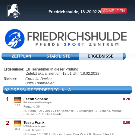
ANMELDEN
Friedrichshulde, 18.-20.02.2022
ZEITPLAN
STARTLISTE
ERGEBNISSE
Ergebnisse:
18 Teilnehmer in dieser Prüfung.
Zuletzt aktualisiert um 12:51 Uhr (18.02.2022)
Richter:
Cornelia Becker
Britta Thormählen
02 DRESSURPFERDEPRFG. KL.A
1
Jacob Schenk
8.20
RG Klosterhof Medingen
173
Fontane 36
H / Hann / Db / 2017 / For Romance II / Stedinger / B: Schenk, Michael
u.Jacob, / Z: Löcke,Elmadin
2
Tessa Frank
8.00
RV Schneverdingen
031
Best Decision B
H / Hann / B / 2017 / Buckingham / Don Vino / B: Bosse,Silke / Z: