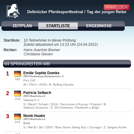
ANMELDEN
Delbrücker Pferdesportfestival / Tag der jungen Reiter
ZEITPLAN
STARTLISTE
ERGEBNISSE
Startliste:
10 Teilnehmer in dieser Prüfung.
Zuletzt aktualisiert um 13:23 Uhr (24.04.2022)
Richter:
Hans-Joachim Bremer
Christiane Giesen
04 SPRINGREITER-WB
1
Emilie Sophie Domke
ZRFV Reckenberg-Wiedenbrück e. V.
182
Pico 242
W / TiSch / 2008 / B: Reiling,Claudia
2
Patricia Selbach
ZRFV Mastholte e.V.
218
Viktoria K 3
S / Westf / Schwb / 2016 / Vancouver d'Auvray / Polydor / B:
Selbach,Susanne / Z: ZG Kottmann, Friedhelm u.Birgit,
3
Neele Haake
ZRFV Mastholte e.V.
013
Bella
S / Wel.B / Db / 2005 / Blue Stone Swing Boy / Courage / Z: Siegert,Achim