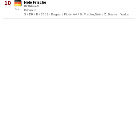
10
Nele Frische
RV Oelde e.V.
017
Bilbao 30
S / DR / B / 2001 / Bugatti / Florist AA / B: Frische,Nele / Z: Boelsen,Walter