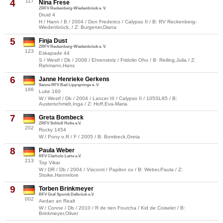
4
117
Nina Frese
ZRFV Reckenberg-Wiedenbrück e. V.
Druid 4
H / Hann / B / 2004 / Don Frederico / Calypso II / B: RV Reckenberg-
Wiedenbrück, / Z: Burgener,Diana
5
Finja Dust
ZRFV Reckenberg-Wiedenbrück e. V.
123
Eskapade 44
S / Westf / Db / 2008 / Ehrenstolz / Fridolin Oho / B: Reiling,Julia / Z:
Rahmann,Hans
6
Janne Henrieke Gerkens
Senne RFV Bad Lippspringe e. V.
166
Luke 160
W / Westf / Db / 2004 / Lancer III / Calypso II / 105SL85 / B:
Austerschmidt,Inga / Z: Hoff,Eva-Maria
7
Greta Bombeck
ZRFV Schloß Holte e.V.
202
Rocky 1454
W / Pony o.R / F / 2005 / B: Bombeck,Greta
8
Paula Weber
RFV Clarholz-Lette e.V.
213
Top Vikar
W / DR / Db / 2004 / Visconti / Papilon ox / B: Weber,Paula / Z:
Stoike,Hannelore
9
Torben Brinkmeyer
RFV Graf Sporck Delbrück e.V.
002
Aedan an Realt
W / Conne / Db / 2010 / R de rien Fourcha / Kid de Coiselet / B:
Brinkmeyer,Oliver