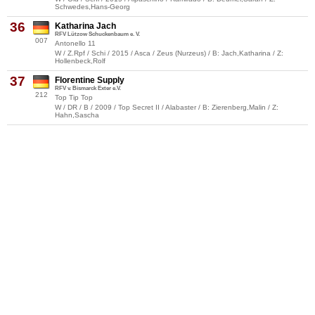
Schwedes,Hans-Georg
36
Katharina Jach
RFV Lützow Schuckenbaum e. V.
007
Antonello 11
W / Z.Rpf / Schi / 2015 / Asca / Zeus (Nurzeus) / B: Jach,Katharina / Z:
Hollenbeck,Rolf
37
Florentine Supply
RFV v. Bismarck Exter e.V.
212
Top Tip Top
W / DR / B / 2009 / Top Secret II / Alabaster / B: Zierenberg,Malin / Z:
Hahn,Sascha