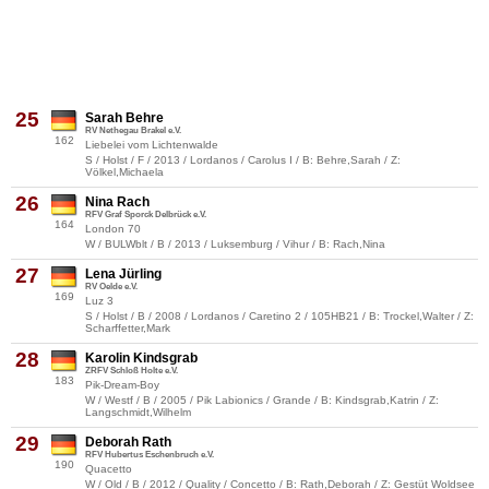
25
Sarah Behre
RV Nethegau Brakel e.V.
162
Liebelei vom Lichtenwalde
S / Holst / F / 2013 / Lordanos / Carolus I / B: Behre,Sarah / Z:
Völkel,Michaela
26
Nina Rach
RFV Graf Sporck Delbrück e.V.
164
London 70
W / BULWblt / B / 2013 / Luksemburg / Vihur / B: Rach,Nina
27
Lena Jürling
RV Oelde e.V.
169
Luz 3
S / Holst / B / 2008 / Lordanos / Caretino 2 / 105HB21 / B: Trockel,Walter / Z:
Scharffetter,Mark
28
Karolin Kindsgrab
ZRFV Schloß Holte e.V.
183
Pik-Dream-Boy
W / Westf / B / 2005 / Pik Labionics / Grande / B: Kindsgrab,Katrin / Z:
Langschmidt,Wilhelm
29
Deborah Rath
RFV Hubertus Eschenbruch e.V.
190
Quacetto
W / Old / B / 2012 / Quality / Concetto / B: Rath,Deborah / Z: Gestüt Woldsee