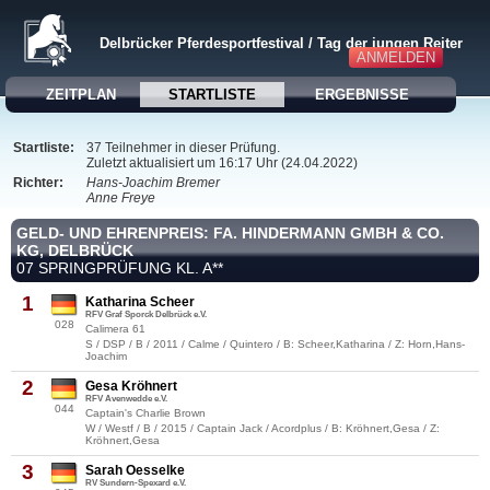
Delbrücker Pferdesportfestival / Tag der jungen Reiter
ANMELDEN
ZEITPLAN
STARTLISTE
ERGEBNISSE
Startliste:
37 Teilnehmer in dieser Prüfung.
Zuletzt aktualisiert um 16:17 Uhr (24.04.2022)
Richter:
Hans-Joachim Bremer
Anne Freye
GELD- UND EHRENPREIS: FA. HINDERMANN GMBH & CO.
KG, DELBRÜCK
07 SPRINGPRÜFUNG KL. A**
1
Katharina Scheer
RFV Graf Sporck Delbrück e.V.
028
Calimera 61
S / DSP / B / 2011 / Calme / Quintero / B: Scheer,Katharina / Z: Horn,Hans-
Joachim
2
Gesa Kröhnert
RFV Avenwedde e.V.
044
Captain's Charlie Brown
W / Westf / B / 2015 / Captain Jack / Acordplus / B: Kröhnert,Gesa / Z:
Kröhnert,Gesa
3
Sarah Oesselke
RV Sundern-Spexard e.V.