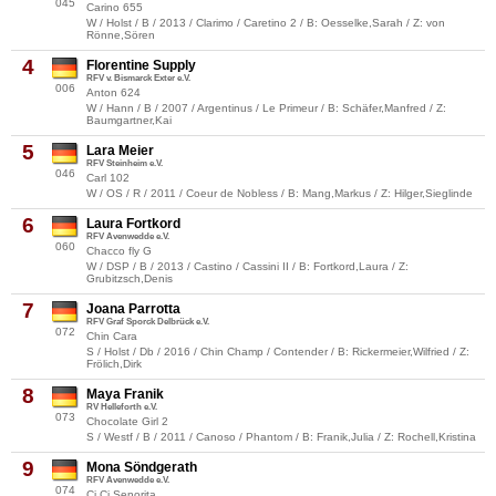
045
Carino 655
W / Holst / B / 2013 / Clarimo / Caretino 2 / B: Oesselke,Sarah / Z: von
Rönne,Sören
4
Florentine Supply
RFV v. Bismarck Exter e.V.
006
Anton 624
W / Hann / B / 2007 / Argentinus / Le Primeur / B: Schäfer,Manfred / Z:
Baumgartner,Kai
5
Lara Meier
RFV Steinheim e.V.
046
Carl 102
W / OS / R / 2011 / Coeur de Nobless / B: Mang,Markus / Z: Hilger,Sieglinde
6
Laura Fortkord
RFV Avenwedde e.V.
060
Chacco fly G
W / DSP / B / 2013 / Castino / Cassini II / B: Fortkord,Laura / Z:
Grubitzsch,Denis
7
Joana Parrotta
RFV Graf Sporck Delbrück e.V.
072
Chin Cara
S / Holst / Db / 2016 / Chin Champ / Contender / B: Rickermeier,Wilfried / Z:
Frölich,Dirk
8
Maya Franik
RV Helleforth e.V.
073
Chocolate Girl 2
S / Westf / B / 2011 / Canoso / Phantom / B: Franik,Julia / Z: Rochell,Kristina
9
Mona Söndgerath
RFV Avenwedde e.V.
074
Ci Ci Senorita