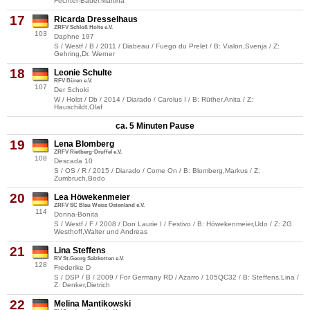
Fechter-Bauer,Martina
17
Ricarda Dresselhaus
ZRFV Schloß Holte e.V.
103
Daphne 197
S / Westf / B / 2011 / Diabeau / Fuego du Prelet / B: Vialon,Svenja / Z:
Gehring,Dr. Werner
18
Leonie Schulte
RFV Büren e.V.
107
Der Schoki
W / Holst / Db / 2014 / Diarado / Carolus I / B: Rüther,Anita / Z:
Hauschildt,Olaf
ca. 5 Minuten Pause
19
Lena Blomberg
ZRFV Rietberg-Druffel e.V.
108
Descada 10
S / OS / R / 2015 / Diarado / Come On / B: Blomberg,Markus / Z:
Zumbruch,Bodo
20
Lea Höwekenmeier
ZRFV SC Blau Weiss Ostenland e.V.
114
Donna-Bonita
S / Westf / F / 2008 / Don Laurie I / Festivo / B: Höwekenmeier,Udo / Z: ZG
Westhoff,Walter und Andreas
21
Lina Steffens
RV St.Georg Salzkotten e.V.
128
Frederike D
S / DSP / B / 2009 / For Germany RD / Azarro / 105QC32 / B: Steffens,Lina /
Z: Denker,Dietrich
22
Melina Mantikowski