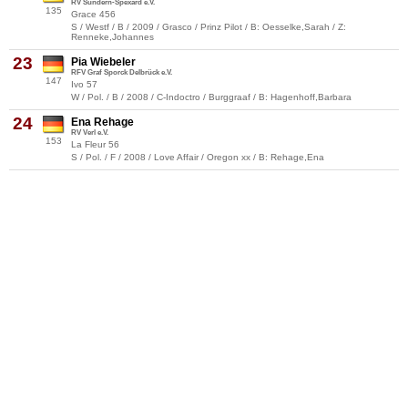
RV Sundern-Spexard e.V.
135
Grace 456
S / Westf / B / 2009 / Grasco / Prinz Pilot / B: Oesselke,Sarah / Z:
Renneke,Johannes
23
Pia Wiebeler
RFV Graf Sporck Delbrück e.V.
147
Ivo 57
W / Pol. / B / 2008 / C-Indoctro / Burggraaf / B: Hagenhoff,Barbara
24
Ena Rehage
RV Verl e.V.
153
La Fleur 56
S / Pol. / F / 2008 / Love Affair / Oregon xx / B: Rehage,Ena