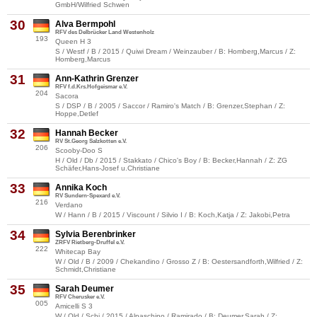
GmbH/Wilfried Schwen
30
Alva Bermpohl
RFV des Delbrücker Land Westenholz
193
Queen H 3
S / Westf / B / 2015 / Quiwi Dream / Weinzauber / B: Homberg,Marcus / Z:
Homberg,Marcus
31
Ann-Kathrin Grenzer
RFV f.d.Krs.Hofgeismar e.V.
204
Sacora
S / DSP / B / 2005 / Saccor / Ramiro's Match / B: Grenzer,Stephan / Z:
Hoppe,Detlef
32
Hannah Becker
RV St.Georg Salzkotten e.V.
206
Scooby-Doo S
H / Old / Db / 2015 / Stakkato / Chico's Boy / B: Becker,Hannah / Z: ZG
Schäfer,Hans-Josef u.Christiane
33
Annika Koch
RV Sundern-Spexard e.V.
216
Verdano
W / Hann / B / 2015 / Viscount / Silvio I / B: Koch,Katja / Z: Jakobi,Petra
34
Sylvia Berenbrinker
ZRFV Rietberg-Druffel e.V.
222
Whitecap Bay
W / Old / B / 2009 / Chekandino / Grosso Z / B: Oestersandforth,Wilfried / Z:
Schmidt,Christiane
35
Sarah Deumer
RFV Cherusker e.V.
005
Amicelli S 3
W / Old / Schi / 2015 / Alpaschino / Ramirado / B: Deumer,Sarah / Z: