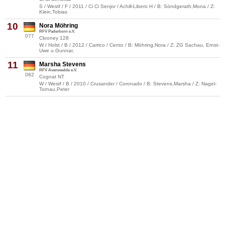
S / Westf / F / 2011 / Ci Ci Senjor / Achill-Libero H / B: Söndgerath,Mona / Z:
Klein,Tobias
10
Nora Möhring
RFV Paderborn e.V.
077
Clooney 128
W / Holst / B / 2012 / Carrico / Cento / B: Möhring,Nora / Z: ZG Sachau, Ernst-
Uwe u.Gunnar,
11
Marsha Stevens
RFV Avenwedde e.V.
082
Cognat NT
W / Westf / B / 2010 / Crusander / Coronado / B: Stevens,Marsha / Z: Nagel-
Tornau,Peter