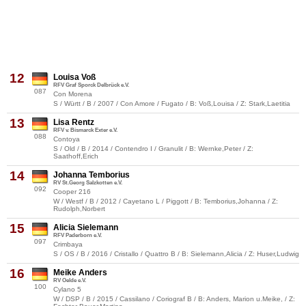
12
Louisa Voß
RFV Graf Sporck Delbrück e.V.
087
Con Morena
S / Württ / B / 2007 / Con Amore / Fugato / B: Voß,Louisa / Z: Stark,Laetitia
13
Lisa Rentz
RFV v. Bismarck Exter e.V.
088
Contoya
S / Old / B / 2014 / Contendro I / Granulit / B: Wernke,Peter / Z:
Saathoff,Erich
14
Johanna Temborius
RV St.Georg Salzkotten e.V.
092
Cooper 216
W / Westf / B / 2012 / Cayetano L / Piggott / B: Temborius,Johanna / Z:
Rudolph,Norbert
15
Alicia Sielemann
RFV Paderborn e.V.
097
Crimbaya
S / OS / B / 2016 / Cristallo / Quattro B / B: Sielemann,Alicia / Z: Huser,Ludwig
16
Meike Anders
RV Oelde e.V.
100
Cylano 5
W / DSP / B / 2015 / Cassilano / Coriograf B / B: Anders, Marion u.Meike, / Z: