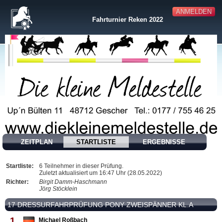
ANMELDEN
Fahrturnier Reken 2022
ZEITPLAN
STARTLISTE
ERGEBNISSE
Startliste:
6 Teilnehmer in dieser Prüfung.
Zuletzt aktualisiert um 16:47 Uhr (28.05.2022)
Richter:
Birgit Damm-Haschmann
Jörg Stöcklein
17 DRESSURFAHRPRÜFUNG PONY ZWEISPÄNNER KL.A
1
Michael Roßbach