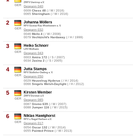
ZRFV Uentrop e.V.
GER
Gespann 040
:
0009
Chess 48
( / W / 2016)
0065
Sheringham
( / W / 2016)
2
Johanna Möllers
RFV Gustav Rau Westbevern e. V.
GER
Gespann 032
:
0046
Meilo 4
( / W / 2008)
0079
Vechtzicht's Hardaway
( / H / 1999)
3
Heiko Schnorr
LRV Mülheim
GER
Gespann 043
:
0003
Amira 172
( / S / 2007)
0034
Jasina 2
( / S / 2005)
4
Jutta Stamps
RFV Südlohn-Oeding e. V.
GER
Gespann 050
:
0029
Heuvelrug Hyderus
( / H / 2014)
0066
Singels Welsh-Daylight
( / H / 2012)
5
Kirsten Wember
ZRFV Dorsten e.V.
GER
Gespann 085
:
0087
Gismo 639
( / W / 2007)
0088
Jumper 116
( / W / 2015)
6
Niklas Hawighorst
RFV v. Nagel Herbern e.V.
GER
Gespann 017
:
0054
Oscar 132
( / W / 2014)
0055
Painted Prince
( / W / 2013)