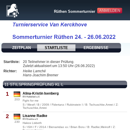
ANMELDEN
Rüthen Sommerturnier
ZEITPLAN
STARTLISTE
ERGEBNISSE
Startliste:
20 Teilnehmer in dieser Prüfung.
Zuletzt aktualisiert um 13:50 Uhr (26.06.2022)
Richter:
Heike Lamché
Hans-Joachim Bremer
11 STILSPRINGPRÜFUNG KL.L
1
Alina-Kristin Isenberg
RV Hellefeld e.V.
203
Fight for me
S / Westf / B / 2009 / Fidertanz / Rubinstein I / B: Tschuschke,Amrei / Z:
Tschuschke,Amrei
2
Lisanne Radke
RV Erwitte e.V.
230
Hakos Lisbeth
S / ISH / F / 2014 / Bienamdao xx / Brian Boru / B: Radke,Meinolf / Z: