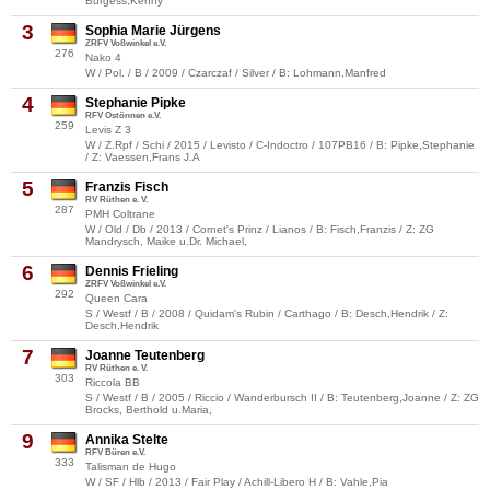
Burgess,Kenny
3
Sophia Marie Jürgens
ZRFV Voßwinkel e.V.
276
Nako 4
W / Pol. / B / 2009 / Czarczaf / Silver / B: Lohmann,Manfred
4
Stephanie Pipke
RFV Ostönnen e.V.
259
Levis Z 3
W / Z.Rpf / Schi / 2015 / Levisto / C-Indoctro / 107PB16 / B: Pipke,Stephanie
/ Z: Vaessen,Frans J.A
5
Franzis Fisch
RV Rüthen e. V.
287
PMH Coltrane
W / Old / Db / 2013 / Cornet's Prinz / Lianos / B: Fisch,Franzis / Z: ZG
Mandrysch, Maike u.Dr. Michael,
6
Dennis Frieling
ZRFV Voßwinkel e.V.
292
Queen Cara
S / Westf / B / 2008 / Quidam's Rubin / Carthago / B: Desch,Hendrik / Z:
Desch,Hendrik
7
Joanne Teutenberg
RV Rüthen e. V.
303
Riccola BB
S / Westf / B / 2005 / Riccio / Wanderbursch II / B: Teutenberg,Joanne / Z: ZG
Brocks, Berthold u.Maria,
9
Annika Stelte
RFV Büren e.V.
333
Talisman de Hugo
W / SF / Hlb / 2013 / Fair Play / Achill-Libero H / B: Vahle,Pia