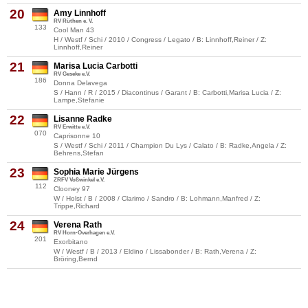
20
Amy Linnhoff
RV Rüthen e. V.
133
Cool Man 43
H / Westf / Schi / 2010 / Congress / Legato / B: Linnhoff,Reiner / Z:
Linnhoff,Reiner
21
Marisa Lucia Carbotti
RV Geseke e.V.
186
Donna Delavega
S / Hann / R / 2015 / Diacontinus / Garant / B: Carbotti,Marisa Lucia / Z:
Lampe,Stefanie
22
Lisanne Radke
RV Erwitte e.V.
070
Caprisonne 10
S / Westf / Schi / 2011 / Champion Du Lys / Calato / B: Radke,Angela / Z:
Behrens,Stefan
23
Sophia Marie Jürgens
ZRFV Voßwinkel e.V.
112
Clooney 97
W / Holst / B / 2008 / Clarimo / Sandro / B: Lohmann,Manfred / Z:
Trippe,Richard
24
Verena Rath
RV Horn-Overhagen e.V.
201
Exorbitano
W / Westf / B / 2013 / Eldino / Lissabonder / B: Rath,Verena / Z:
Bröring,Bernd