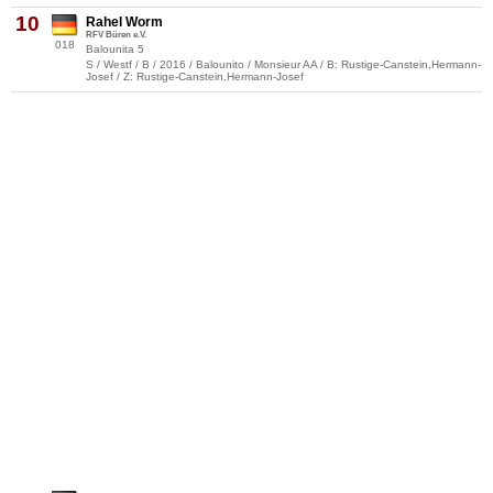
10
Rahel Worm
RFV Büren e.V.
018
Balounita 5
S / Westf / B / 2016 / Balounito / Monsieur AA / B: Rustige-Canstein,Hermann-
Josef / Z: Rustige-Canstein,Hermann-Josef