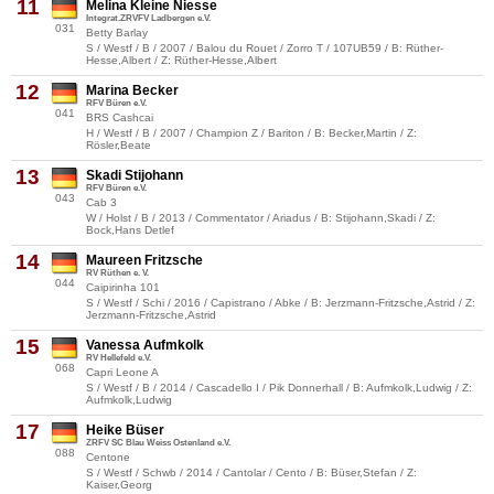
11
Melina Kleine Niesse
Integrat.ZRVFV Ladbergen e.V.
031
Betty Barlay
S / Westf / B / 2007 / Balou du Rouet / Zorro T / 107UB59 / B: Rüther-
Hesse,Albert / Z: Rüther-Hesse,Albert
12
Marina Becker
RFV Büren e.V.
041
BRS Cashcai
H / Westf / B / 2007 / Champion Z / Bariton / B: Becker,Martin / Z:
Rösler,Beate
13
Skadi Stijohann
RFV Büren e.V.
043
Cab 3
W / Holst / B / 2013 / Commentator / Ariadus / B: Stijohann,Skadi / Z:
Bock,Hans Detlef
14
Maureen Fritzsche
RV Rüthen e. V.
044
Caipirinha 101
S / Westf / Schi / 2016 / Capistrano / Abke / B: Jerzmann-Fritzsche,Astrid / Z:
Jerzmann-Fritzsche,Astrid
15
Vanessa Aufmkolk
RV Hellefeld e.V.
068
Capri Leone A
S / Westf / B / 2014 / Cascadello I / Pik Donnerhall / B: Aufmkolk,Ludwig / Z:
Aufmkolk,Ludwig
17
Heike Büser
ZRFV SC Blau Weiss Ostenland e.V.
088
Centone
S / Westf / Schwb / 2014 / Cantolar / Cento / B: Büser,Stefan / Z:
Kaiser,Georg