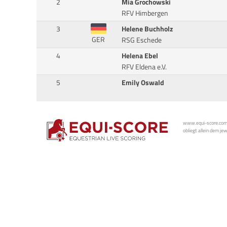
2
Mia Grochowski
RFV Himbergen
3
Helene Buchholz
GER
RSG Eschede
4
Helena Ebel
RFV Eldena e.V.
5
Emily Oswald
www.equi-score.com i
obliegt allein dem je