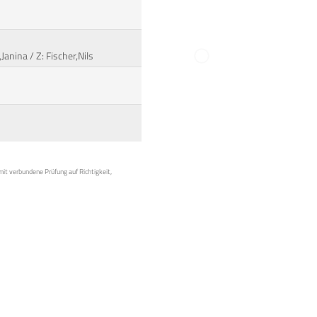
anina / Z: Fischer,Nils
mit verbundene Prüfung auf Richtigkeit,