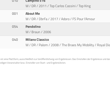
010
Campino 516
W / DR / 2011 / Top Carlos Cassini / Top King
001
About Me
W / DR / DbrFa / 2017 / Adoro / FS Pour l'Amour
054
Pendolino
W / Braun / 2006
040
Milano Classico
W / DR / Palom / 2008 / The Braes My Mobility / Royal D
st eine Plattform, ausschließlich zur Veröffentlichung von Ergebnissen. Das Einstellen der Ergebnisse und da
weiligen Veranstalter bzw. Einsteller von Start- und Ergebnislisten.