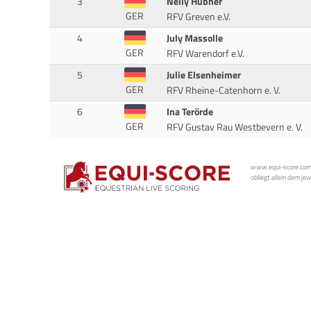
3
Nelly Hübner
GER
RFV Greven e.V.
4
July Massolle
GER
RFV Warendorf e.V.
5
Julie Elsenheimer
GER
RFV Rheine-Catenhorn e. V.
6
Ina Terörde
GER
RFV Gustav Rau Westbevern e. V.
www.equi-score.com i
obliegt allein dem je