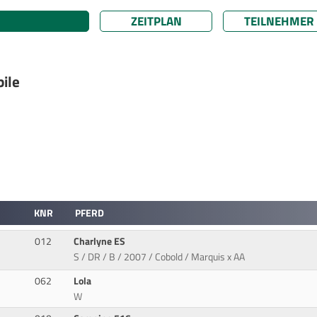
ZEITPLAN
TEILNEHMER
ile
KNR
PFERD
012
Charlyne ES
S / DR / B / 2007 / Cobold / Marquis x AA
062
Lola
W