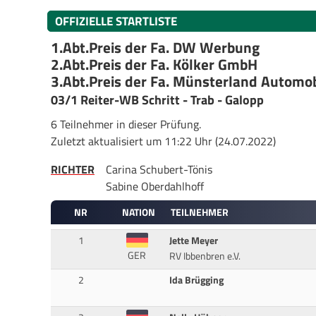
OFFIZIELLE STARTLISTE
1.Abt.Preis der Fa. DW Werbung
2.Abt.Preis der Fa. Kölker GmbH
3.Abt.Preis der Fa. Münsterland Automob
03/1 Reiter-WB Schritt - Trab - Galopp
6 Teilnehmer in dieser Prüfung.
Zuletzt aktualisiert um 11:22 Uhr (24.07.2022)
RICHTER
Carina Schubert-Tönis
Sabine Oberdahlhoff
NR
NATION
TEILNEHMER
1
Jette Meyer
GER
RV Ibbenbren e.V.
2
Ida Brügging