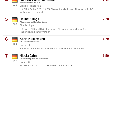
Meckenheimer RC e.V.
022
Classic Pleasure 3
H / DR / Falbe / 2014 / FS Champion de Luxe / Doodoo / Z: ZG
Verhoeven, Eheleute,
5
Celine Krings
7.20
Akademischer Reitclub Bonn
067
Finally Hope
S / Hann / Db / 2014 / Fidertanz / Lauries Crusador xx / Z:
Pagendarm,Franz-Wilhelm
6
Karin Kellermann
6.70
RV Geilenkirchen 1907
164
Silence F
S / Westf / R / 2009 / Stockholm / Mondial / Z: Thiex,Elli
7
Nicola Jahn
6.50
RFV Rittergut Burg Sievernich
017
Cari¤o XIX
W / PRE / Schi / 2011 / Hostelero / Baturro IX