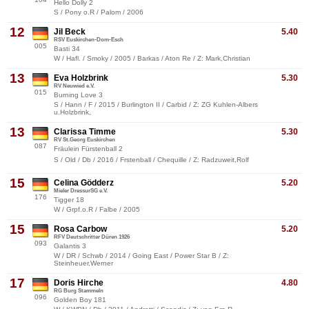
Hello Dolly 2
S / Pony o.R / Palom / 2006
12
Jil Beck
5.40
RSV Euskirchen-Dom-Esch
005
Basti 34
W / Hafl. / Smoky / 2005 / Barkas / Aton Re / Z: Mark,Christian
13
Eva Holzbrink
5.30
RV Neuwied e.V.
015
Burning Love 3
S / Hann / F / 2015 / Burlington II / Carbid / Z: ZG Kuhlen-Albers
u.Holzbrink,
13
Clarissa Timme
5.30
RV St.Georg Euskirchen
087
Fräulein Fürstenball 2
S / Old / Db / 2016 / Frstenball / Chequille / Z: Radzuweit,Rolf
15
Celina Gödderz
5.20
Mieler DressurSG e.V.
176
Tigger 18
W / Grpf.o.R / Falbe / 2005
15
Rosa Carbow
5.20
RFV Deutschritter Düren 1926
093
Galantis 3
W / DR / Schwb / 2014 / Going East / Power Star B / Z:
Steinheuer,Werner
17
Doris Hirche
4.80
RG Burg Stammeln
096
Golden Boy 181