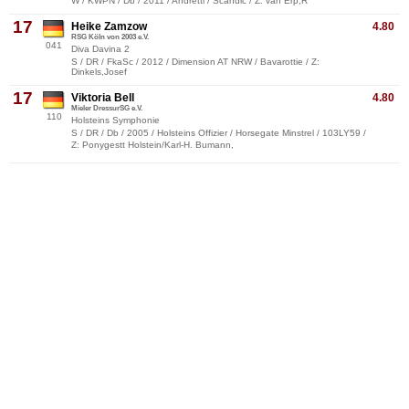
W / KWPN / Db / 2011 / Andretti / Scandic / Z: van Erp,R
17
Heike Zamzow
4.80
RSG Köln von 2003 e.V.
041
Diva Davina 2
S / DR / FkaSc / 2012 / Dimension AT NRW / Bavarottie / Z:
Dinkels,Josef
17
Viktoria Bell
4.80
Mieler DressurSG e.V.
110
Holsteins Symphonie
S / DR / Db / 2005 / Holsteins Offizier / Horsegate Minstrel / 103LY59 /
Z: Ponygestt Holstein/Karl-H. Bumann,