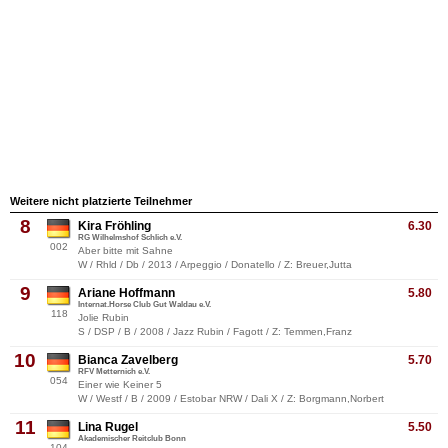
Weitere nicht platzierte Teilnehmer
8
Kira Fröhling
6.30
RG Wilhelmshof Schlich e.V.
002
Aber bitte mit Sahne
W / Rhld / Db / 2013 / Arpeggio / Donatello / Z: Breuer,Jutta
9
Ariane Hoffmann
5.80
Internat.Horse Club Gut Waldau e.V.
118
Jolie Rubin
S / DSP / B / 2008 / Jazz Rubin / Fagott / Z: Temmen,Franz
10
Bianca Zavelberg
5.70
RFV Metternich e.V.
054
Einer wie Keiner 5
W / Westf / B / 2009 / Estobar NRW / Dali X / Z: Borgmann,Norbert
11
Lina Rugel
5.50
Akademischer Reitclub Bonn
104