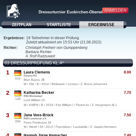
ANMELDEN
Dressurturnier Euskirchen-Oberwichterich
ZEITPLAN
STARTLISTE
ERGEBNISSE
Ergebnisse:
19 Teilnehmer in dieser Prüfung.
Zuletzt aktualisiert um 15:53 Uhr (21.08.2022)
Richter:
Christoph Freiherr von Gumppenberg
Barbara Richter
A: Rolf Radzuweit
03 DRESSURPRÜFUNG KL.A*
1
Laura Clemens
8.00
Dürener RV
010
Blue Bayou JB
W / Old / B / 2014 / Belissario / Licotus / Z: Bruns,Johannes
2
Katharina Becker
7.70
RSG Mottenkaul
128
Lord William 10
W / KWPN / B / 2016 / Frst William I / Florett As / Z: Hoopmann,M.J.
3
Jana Voss-Brück
7.50
RSG Leverkusen e.V.
084
Franz Ferdinand 28
W / Westf / Df / 2013 / Franziskus / Laudabilis / Z: Jasper,Hermann
4
Hannah Jörne Hamacher
7.40