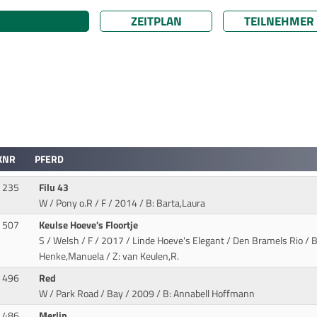
ZEITPLAN
TEILNEHMER
KNR
PFERD
235
Filu 43
W / Pony o.R / F / 2014
/ B: Barta,Laura
507
Keulse Hoeve's Floortje
S / Welsh / F / 2017 / Linde Hoeve's Elegant / Den Bramels Rio
/ B
Henke,Manuela / Z: van Keulen,R.
496
Red
W / Park Road / Bay / 2009
/ B: Annabell Hoffmann
486
Merlin