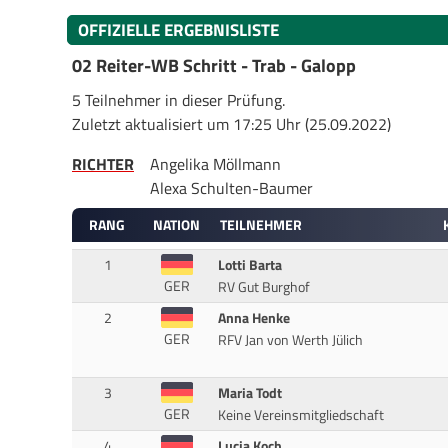
OFFIZIELLE ERGEBNISLISTE
02 Reiter-WB Schritt - Trab - Galopp
5 Teilnehmer in dieser Prüfung.
Zuletzt aktualisiert um 17:25 Uhr (25.09.2022)
RICHTER
Angelika Möllmann
Alexa Schulten-Baumer
RANG
NATION
TEILNEHMER
1
Lotti Barta
GER
RV Gut Burghof
2
Anna Henke
GER
RFV Jan von Werth Jülich
3
Maria Todt
GER
Keine Vereinsmitgliedschaft
4
Lucia Koch