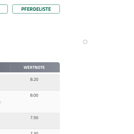
PFERDELISTE
WERTNOTE
8.20
8.00
:
7.50
7.30