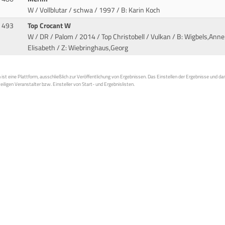
W / Vollblutar / schwa / 1997
/ B: Karin Koch
493
Top Crocant W
W / DR / Palom / 2014 / Top Christobell / Vulkan
/ B: Wigbels,Anne
Elisabeth / Z: Wiebringhaus,Georg
st eine Plattform, ausschließlich zur Veröffentlichung von Ergebnissen. Das Einstellen der Ergebnisse und da
weiligen Veranstalter bzw. Einsteller von Start- und Ergebnislisten.