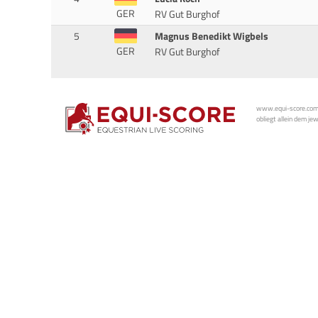
GER
RV Gut Burghof
5
Magnus Benedikt Wigbels
GER
RV Gut Burghof
www.equi-score.com i
obliegt allein dem je