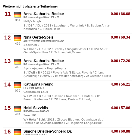
Weitere nicht platzierte Teilnehmer
11
Anna-Katharina Bedbur
0.00 / 66.68
RG Kornspringer Köln 1952 e. V.
351
Nelly's laugh
S / DSP / Db / 2013 / Laughton / Werenfels / B: Bedbur,Anna-
Katharina / Z: Rösler,Heiko
12
Nina Oertel-Speis
0.00 / 69.34
ZRFV Wickrath und Umgebung 1924
452
Spectrum 2
W / Hann / F / 2012 / Stanley / Singular Joter I / 106VF55 / B:
Oertel-Speis,Nina / Z: Schmerglatt,Rainer
13
Anna-Katharina Bedbur
0.00 / 72.20
RG Kornspringer Köln 1952 e. V.
460
Syvhoejegaards Happy-Happy
S / DWB / B / 2012 / Favorit Ask (BEL ex: Favortit / Chianti
(Churchill) / 106IW72 / B: Weidenhöfer,Jörg / Z: Osterland,Niels
14
Katharina Freund
4.00 / 56.21
RFV Porz 1965 e. V.
075
Carricam du Laux
W / Württ / B / 2013 / Carrico / Nikidam du Chateau / B:
Freund,Katharina / Z: ZG Laux, Doris u.Eckhard,
15
Heidi Savvidis
4.00 / 57.06
RSG Köln von 2003 e.V.
484
Zeus 191
W / Holst / Schi / 2013 / Zirocco Blue (ex: Quamikase de /
Ramiro / B: Savvidis,Christos / Z: Hegmann-Lange,Heike
16
Simone Drießen-Vonberg Dr.
4.00 / 60.88
RV Würselen 1925 e.V.