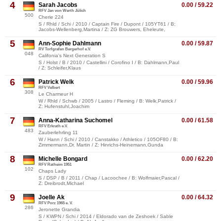
4
Sarah Jacobs
0.00 / 59.22
RFV Jan von Werth Jülich
500
Cherie 224
S / Rhld / Schi / 2010 / Captain Fire / Dupont / 105YT61 / B:
Jacobs-Wellenberg,Martina / Z: ZG Brouwers, Eheleute,
5
Ann-Sophie Dahlmann
0.00 / 59.87
RV Torfgrafen Bergerhof e.V.
048
Califonia's Next Generation S
S / Holst / B / 2010 / Castellini / Corofino I / B: Dahlmann,Paul
/ Z: Schleifer,Klaus
6
Patrick Welk
0.00 / 59.96
RFV Velbert
308
Le Charmeur H
W / Rhld / Schwb / 2005 / Lastro / Fleming / B: Welk,Patrick /
Z: Hufenstuhl,Joachim
7
Anna-Katharina Suchomel
0.00 / 61.58
RFV Erkrath e.V.
483
Zauberlehrling 11
W / Hann / Schi / 2010 / Canstakko / Athletico / 105OF80 / B:
Zimmermann,Dr. Martin / Z: Hinrichs-Heinemann,Gunda
8
Michelle Bongard
0.00 / 62.20
RFV Ratheim 1951
102
Chaps Lady
S / DSP / B / 2011 / Chap / Lacoochee / B: Wolfmaier,Pascal /
Z: Dreibrodt,Michael
9
Joelle Ak
0.00 / 64.32
RFV Porz 1965 e. V.
286
Jeronette Grandia
S / KWPN / Schi / 2014 / Eldorado van de Zeshoek / Sable