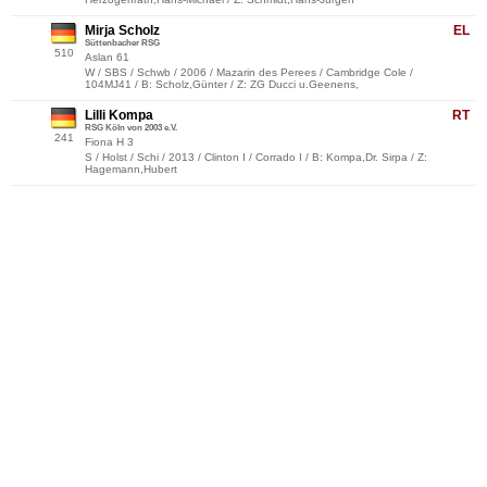
Mirja Scholz
EL
Süttenbacher RSG
510
Aslan 61
W / SBS / Schwb / 2006 / Mazarin des Perees / Cambridge Cole /
104MJ41 / B: Scholz,Günter / Z: ZG Ducci u.Geenens,
Lilli Kompa
RT
RSG Köln von 2003 e.V.
241
Fiona H 3
S / Holst / Schi / 2013 / Clinton I / Corrado I / B: Kompa,Dr. Sirpa / Z:
Hagemann,Hubert