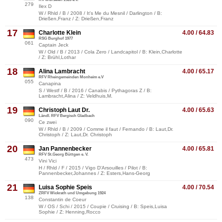
279
Ilex D
W / Rhld / B / 2008 / It's Me du Mesnil / Darlington / B:
Drießen,Franz / Z: Drießen,Franz
17
Charlotte Klein
4.00 / 64.83
RSG Burghof 1977
061
Captain Jeck
W / Old / B / 2013 / Cola Zero / Landcapitol / B: Klein,Charlotte
/ Z: Brühl,Lothar
18
Alina Lambracht
4.00 / 65.17
RFV Rheingemeinden Monheim e.V
055
Canapina
S / Westf / B / 2016 / Canabis / Pythagoras Z / B:
Lambracht,Alina / Z: Veldhuis,M.
19
Christoph Laut Dr.
4.00 / 65.63
Ländl. RFV Bergisch Gladbach
090
Ce zwei
W / Rhld / B / 2009 / Comme il faut / Fernando / B: Laut,Dr.
Christoph / Z: Laut,Dr. Christoph
20
Jan Pannenbecker
4.00 / 65.81
RFV St.Georg Büttgen e. V.
473
Vini Vici
H / Rhld / F / 2015 / Vigo D'Arsouilles / Pilot / B:
Pannenbecker,Johannes / Z: Esters,Hans-Georg
21
Luisa Sophie Speis
4.00 / 70.54
ZRFV Wickrath und Umgebung 1924
138
Constantin de Coeur
W / OS / Schi / 2015 / Coupie / Cruising / B: Speis,Luisa
Sophie / Z: Henning,Rocco