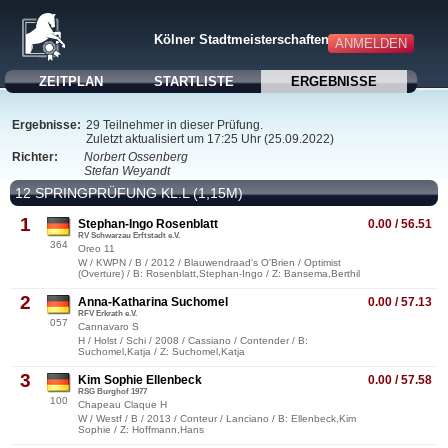
Kölner Stadtmeisterschaften 2022
ANMELDEN
ZEITPLAN
STARTLISTE
ERGEBNISSE
Ergebnisse:
29 Teilnehmer in dieser Prüfung.
Zuletzt aktualisiert um 17:25 Uhr (25.09.2022)
Richter:
Norbert Ossenberg
Stefan Weyandt
12 SPRINGPRÜFUNG KL.L (1,15M)
1
Stephan-Ingo Rosenblatt
0.00 / 56.51
RV Schwarzau Erftstadt e.V.
364
Oreo 11
W / KWPN / B / 2012 / Blauwendraad's O'Brien / Optimist
(Overture) / B: Rosenblatt,Stephan-Ingo / Z: Bansema,Berthil
2
Anna-Katharina Suchomel
0.00 / 57.13
RFV Erkrath e.V.
057
Cannavaro S
H / Holst / Schi / 2008 / Cassiano / Contender / B:
Suchomel,Katja / Z: Suchomel,Katja
3
Kim Sophie Ellenbeck
0.00 / 57.58
RSG Burghof 1977
100
Chapeau Claque H
W / Westf / B / 2013 / Conteur / Lanciano / B: Ellenbeck,Kim
Sophie / Z: Hoffmann,Hans