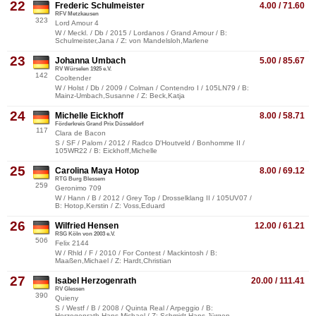
22
Frederic Schulmeister
4.00 / 71.60
RFV Metzkausen
323
Lord Amour 4
W / Meckl. / Db / 2015 / Lordanos / Grand Amour / B:
Schulmeister,Jana / Z: von Mandelsloh,Marlene
23
Johanna Umbach
5.00 / 85.67
RV Würselen 1925 e.V.
142
Cooltender
W / Holst / Db / 2009 / Colman / Contendro I / 105LN79 / B:
Mainz-Umbach,Susanne / Z: Beck,Katja
24
Michelle Eickhoff
8.00 / 58.71
Förderkreis Grand Prix Düsseldorf
117
Clara de Bacon
S / SF / Palom / 2012 / Radco D'Houtveld / Bonhomme II /
105WR22 / B: Eickhoff,Michelle
25
Carolina Maya Hotop
8.00 / 69.12
RTG Burg Blessem
259
Geronimo 709
W / Hann / B / 2012 / Grey Top / Drosselklang II / 105UV07 /
B: Hotop,Kerstin / Z: Voss,Eduard
26
Wilfried Hensen
12.00 / 61.21
RSG Köln von 2003 e.V.
506
Felix 2144
W / Rhld / F / 2010 / For Contest / Mackintosh / B:
Maaßen,Michael / Z: Hardt,Christian
27
Isabel Herzogenrath
20.00 / 111.41
RV Glessen
390
Quieny
S / Westf / B / 2008 / Quinta Real / Arpeggio / B:
Herzogenrath,Hans-Michael / Z: Schmidt,Hans-Jürgen