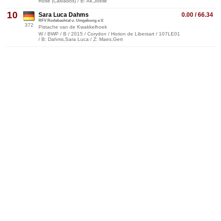
Rose (Calvados) / B: Ak,Joelle
10
Sara Luca Dahms
0.00 / 66.34
RFV Rodebachtal u. Umgebung e.V.
372
Pistache van de Kwakkelhoek
W / BWP / B / 2015 / Corydon / Horion de Libersart / 107LE01
/ B: Dahms,Sara Luca / Z: Maes,Gert