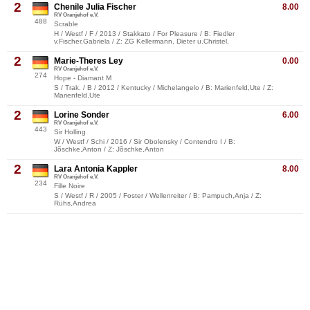
2
Chenile Julia Fischer
8.00
RV Oranjehof e.V.
488
Scrable
H / Westf / F / 2013 / Stakkato / For Pleasure / B: Fiedler
v.Fischer,Gabriela / Z: ZG Kellermann, Dieter u.Christel,
2
Marie-Theres Ley
0.00
RV Oranjehof e.V.
274
Hope - Diamant M
S / Trak. / B / 2012 / Kentucky / Michelangelo / B: Marienfeld,Ute / Z:
Marienfeld,Ute
2
Lorine Sonder
6.00
RV Oranjehof e.V.
443
Sir Holling
W / Westf / Schi / 2016 / Sir Obolensky / Contendro I / B:
Jõschke,Anton / Z: Jõschke,Anton
2
Lara Antonia Kappler
8.00
RV Oranjehof e.V.
234
Fille Noire
S / Westf / R / 2005 / Foster / Wellenreiter / B: Pampuch,Anja / Z:
Rühs,Andrea