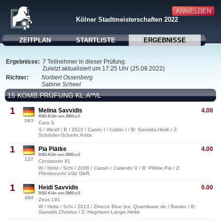
ANMELDEN
Kölner Stadtmeisterschaften 2022
ZEITPLAN
STARTLISTE
ERGEBNISSE
Ergebnisse:
7 Teilnehmer in dieser Prüfung.
Zuletzt aktualisiert um 17:25 Uhr (25.09.2022)
Richter:
Norbert Ossenberg
Sabine Scheel
15 KOMB.PRÜFUNG KL.A**/L
1
Melina Savvidis
4.00
RSG Köln von 2003 e.V.
063
Cara S
S / Westf / B / 2010 / Casiro I / Calido I / B: Savvidis,Heidi / Z:
Schröder-Scharte,Anita
1
Pia Plätke
4.00
RSG Köln von 2003 e.V.
137
Constantin 91
W / Holst / Schi / 2008 / Cassin / Calando V / B: Plõtke,Pia / Z:
Pferdezucht Völz GbR,
1
Heidi Savvidis
0.00
RSG Köln von 2003 e.V.
484
Zeus 191
W / Holst / Schi / 2013 / Zirocco Blue (ex: Quamikase de / Ramiro / B:
Savvidis,Christos / Z: Hegmann-Lange,Heike