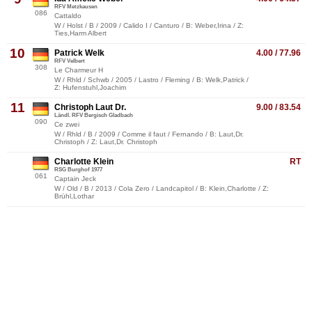
RFV Metzkausen
086
Cattaldo
W / Holst / B / 2009 / Calido I / Canturo / B: Weber,Irina / Z:
Ties,Harm Albert
10
Patrick Welk
4.00 / 77.96
RFV Velbert
308
Le Charmeur H
W / Rhld / Schwb / 2005 / Lastro / Fleming / B: Welk,Patrick /
Z: Hufenstuhl,Joachim
11
Christoph Laut Dr.
9.00 / 83.54
Ländl. RFV Bergisch Gladbach
090
Ce zwei
W / Rhld / B / 2009 / Comme il faut / Fernando / B: Laut,Dr.
Christoph / Z: Laut,Dr. Christoph
Charlotte Klein
RT
RSG Burghof 1977
061
Captain Jeck
W / Old / B / 2013 / Cola Zero / Landcapitol / B: Klein,Charlotte / Z:
Brühl,Lothar