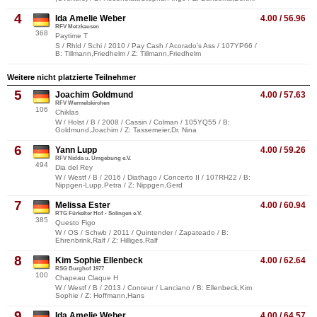
4
Ida Amelie Weber
4.00 / 56.96
RFV Metzkausen
368
Paytime T
S / Rhld / Schi / 2010 / Pay Cash / Acorado's Ass / 107YP66 /
B: Tillmann,Friedhelm / Z: Tillmann,Friedhelm
Weitere nicht platzierte Teilnehmer
5
Joachim Goldmund
4.00 / 57.63
RFV Wermelskirchen
106
Chiklas
W / Holst / B / 2008 / Cassin / Colman / 105YQ55 / B:
Goldmund,Joachim / Z: Tassemeier,Dr. Nina
6
Yann Lupp
4.00 / 59.26
RFV Nidda u. Umgebung e.V.
494
Dia del Rey
W / Westf / B / 2016 / Diathago / Concerto II / 107RH22 / B:
Nippgen-Lupp,Petra / Z: Nippgen,Gerd
7
Melissa Ester
4.00 / 60.94
RTG Fürkelter Hof - Solingen e.V.
385
Questo Figo
W / OS / Schwb / 2011 / Quintender / Zapateado / B:
Ehrenbrink,Ralf / Z: Hilliges,Ralf
8
Kim Sophie Ellenbeck
4.00 / 62.64
RSG Burghof 1977
100
Chapeau Claque H
W / Westf / B / 2013 / Conteur / Lanciano / B: Ellenbeck,Kim
Sophie / Z: Hoffmann,Hans
9
Ida Amelie Weber
4.00 / 64.57