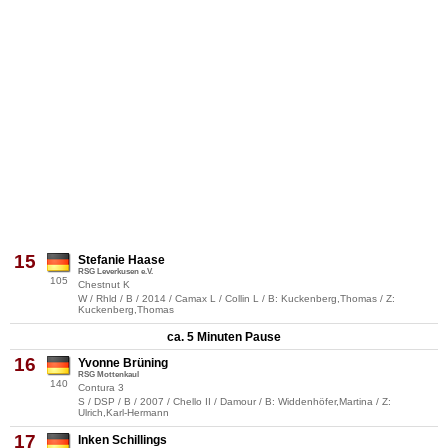
15
Stefanie Haase
RSG Leverkusen e.V.
105
Chestnut K
W / Rhld / B / 2014 / Camax L / Collin L / B: Kuckenberg,Thomas / Z:
Kuckenberg,Thomas
ca. 5 Minuten Pause
16
Yvonne Brüning
RSG Mottenkaul
140
Contura 3
S / DSP / B / 2007 / Chello II / Damour / B: Widdenhöfer,Martina / Z:
Ulrich,Karl-Hermann
17
Inken Schillings