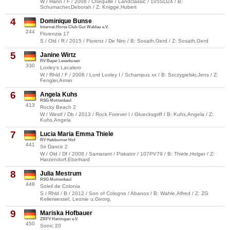
W / Hann / F / 2008 / Chequille / Landclassic / 105SD24 / B:
Schumacher,Deborah / Z: Knigge,Hubert
4
Dominique Bunse
Internat.Horse Club Gut Waldau e.V.
244
Florenzia 17
S / Old / R / 2015 / Florenz / De Niro / B: Sosath,Gerd / Z: Sosath,Gerd
5
Janine Wirtz
RV Bayer Leverkusen
330
Loxley's Lacalero
W / Rhld / F / 2006 / Lord Loxley I / Schampus xx / B: Szczygielski,Jens / Z:
Fengler,Armin
6
Angela Kuhs
RSG Mottenkaul
413
Rocky Beach 2
W / Westf / Db / 2013 / Rock Forever I / Gluecksgriff / B: Kuhs,Angela / Z:
Kuhs,Angela
7
Lucia Maria Emma Thiele
RV Hebborner Hof
441
Sir Dance 2
W / Old / Df / 2008 / Samarant / Piskator / 107PV79 / B: Thiele,Holger / Z:
Harzendorf,Eberhard
8
Julia Mestrum
RSG Mottenkaul
448
Soleil de Colonia
S / Rhld / B / 2012 / Son of Cologne / Abanos / B: Wahle,Alfred / Z: ZG
Kellerwessel, Leonie u.Georg,
9
Mariska Hofbauer
ZRFV Hattingen e.V.
450
Sonic 20