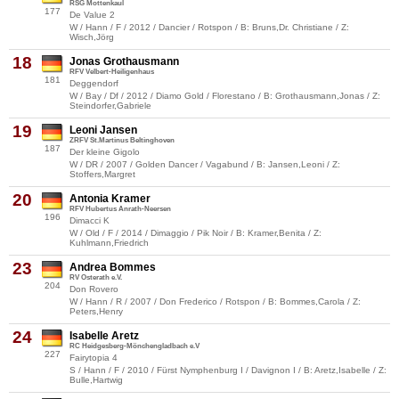
RSG Mottenkaul
177
De Value 2
W / Hann / F / 2012 / Dancier / Rotspon / B: Bruns,Dr. Christiane / Z:
Wisch,Jörg
18
Jonas Grothausmann
RFV Velbert-Heiligenhaus
181
Deggendorf
W / Bay / Df / 2012 / Diamo Gold / Florestano / B: Grothausmann,Jonas / Z:
Steindorfer,Gabriele
19
Leoni Jansen
ZRFV St.Martinus Beltinghoven
187
Der kleine Gigolo
W / DR / 2007 / Golden Dancer / Vagabund / B: Jansen,Leoni / Z:
Stoffers,Margret
20
Antonia Kramer
RFV Hubertus Anrath-Neersen
196
Dimacci K
W / Old / F / 2014 / Dimaggio / Pik Noir / B: Kramer,Benita / Z:
Kuhlmann,Friedrich
23
Andrea Bommes
RV Osterath e.V.
204
Don Rovero
W / Hann / R / 2007 / Don Frederico / Rotspon / B: Bommes,Carola / Z:
Peters,Henry
24
Isabelle Aretz
RC Heidgesberg-Mönchengladbach e.V
227
Fairytopia 4
S / Hann / F / 2010 / Fürst Nymphenburg I / Davignon I / B: Aretz,Isabelle / Z:
Bulle,Hartwig