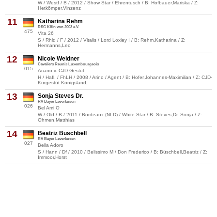
W / Westf / B / 2012 / Show Star / Ehrentusch / B: Hofbauer,Mariska / Z:
Hetkõmper,Vinzenz
11
Katharina Rehm
RSG Köln von 2003 e.V.
475
Vita 26
S / Rhld / F / 2012 / Vitalis / Lord Loxley I / B: Rehm,Katharina / Z:
Hermanns,Leo
12
Nicole Weidner
Cavaliers Reunis Luxembourgeois
015
Ariano v. CJD-Gestüt
H / Hafl. / FhLH / 2008 / Arino / Agent / B: Hofer,Johannes-Maximilian / Z: CJD-
Kurgestüt Königsland,
13
Sonja Steves Dr.
RV Bayer Leverkusen
026
Bel Ami O
W / Old / B / 2011 / Bordeaux (NLD) / White Star / B: Steves,Dr. Sonja / Z:
Ohmen,Matthias
14
Beatriz Büschbell
RV Bayer Leverkusen
027
Bella Adoro
S / Hann / Df / 2010 / Belissimo M / Don Frederico / B: Büschbell,Beatriz / Z:
Immoor,Horst