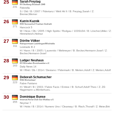
25
Sarah Freytag
RV Stolberg-Büsbach 1949
231
Fiderella
S / Old / B / 2007 / Fidertanz / Welt Hit II / B: Freytag,Sarah / Z:
Bremer,Werner
26
Katrin Kuznik
RSV Sonnenhof Frechen-Grefrath
271
Hancock 5
W / Hess / Db / 2005 / High Spirits / Rodgau / 103SU34 / B: Löscher,Ulrike / Z:
Himmelreich,Helmut
27
Dörthe Völker
Reitsportteam Leichlingen/Witzhelde
311
Lestrade B 2
H / Hann / B / 2005 / Laurentio / Weltmeyer / B: Becker,Hermann-Josef / Z:
Becker,Hermann-Josef
28
Ludger Neuhaus
RV Würselen-Broichweiden e.V.
163
Daily News 14
W / Rhld / Db / 2014 / Destano / Fidermark / B: Merten,Adolf / Z: Merten,Adolf
29
Deborah Schumacher
RSG Mottenkaul
223
Fabre Fatriano
H / Westf / B / 2003 / Fabre Facio / Entree / B: Schurf,Adolf Theo / Z: ZG
Hagemann u.Mönkehues,
30
Dominique Bunse
Internat.Horse Club Gut Waldau e.V.
355
Neymar 7
W / Holst / B / 2014 / Numero Uno / Clearway / B: Risch,Thoralf / Z: Meier,Brit