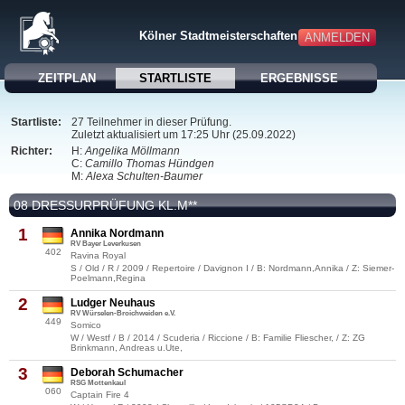
Kölner Stadtmeisterschaften 2022
ANMELDEN
ZEITPLAN
STARTLISTE
ERGEBNISSE
Startliste:
27 Teilnehmer in dieser Prüfung.
Zuletzt aktualisiert um 17:25 Uhr (25.09.2022)
Richter:
H:
Angelika Möllmann
C:
Camillo Thomas Hündgen
M:
Alexa Schulten-Baumer
08 DRESSURPRÜFUNG KL.M**
1
Annika Nordmann
RV Bayer Leverkusen
402
Ravina Royal
S / Old / R / 2009 / Repertoire / Davignon I / B: Nordmann,Annika / Z: Siemer-
Poelmann,Regina
2
Ludger Neuhaus
RV Würselen-Broichweiden e.V.
449
Somico
W / Westf / B / 2014 / Scuderia / Riccione / B: Familie Fliescher, / Z: ZG
Brinkmann, Andreas u.Ute,
3
Deborah Schumacher
RSG Mottenkaul
060
Captain Fire 4