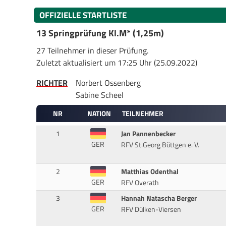
OFFIZIELLE STARTLISTE
13 Springprüfung Kl.M* (1,25m)
27 Teilnehmer in dieser Prüfung.
Zuletzt aktualisiert um 17:25 Uhr (25.09.2022)
RICHTER
Norbert Ossenberg
Sabine Scheel
NR
NATION
TEILNEHMER
1
Jan Pannenbecker
GER
RFV St.Georg Büttgen e. V.
2
Matthias Odenthal
GER
RFV Overath
3
Hannah Natascha Berger
GER
RFV Dülken-Viersen