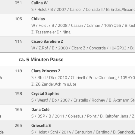
051
Calina W
S / Holst / B / 2007 / Calido I / Corrado II / B: Erdös,Alexan
106
Chiklas
W / Holst / B / 2008 / Cassin / Colman / 105YQ55 / B: G
Z: Tassemeier,Dr. Nina
114
Cicero Bareliere Z
W / Z.Rpf / B / 2008 / Cicero Z / Concorde / 104GP03 / B:
ca. 5 Minuten Pause
118
Clara Princess Z
4
S / Rhld / Db / 2010 / Chirivell / Prinz Oldenburg / 105HY0
Z: ZG Zander,Achim u.Ute
158
Crystal Saphire
S / Westf / Db / 2007 / Cristallo / Rodney / B: Axtmann,S
165
Dana Colé
e
S / DSP / B / 2011 / Colestus / Point / B: Kaltofen,Jens / Z
265
Griesella S
de
S / Holst / Schi / 2014 / Centurion / Cardino / B: Sandro