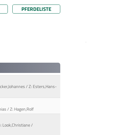
PFERDELISTE
becker,Johannes / Z: Esters,Hans-
ias / Z: Hagen,Rolf
B: Look,Christiane /