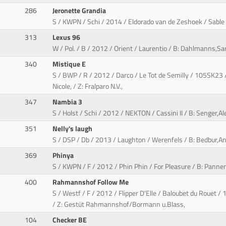
286
Jeronette Grandia
S / KWPN / Schi / 2014 / Eldorado van de Zeshoek / Sable R
313
Lexus 96
W / Pol. / B / 2012 / Orient / Laurentio / B: Dahlmanns,Sa
340
Mistique E
S / BWP / R / 2012 / Darco / Le Tot de Semilly / 105SK23 /
Nicole, / Z: Fralparo N.V.,
347
Nambia 3
S / Holst / Schi / 2012 / NEKTON / Cassini II / B: Senger,A
351
Nelly's laugh
S / DSP / Db / 2013 / Laughton / Werenfels / B: Bedbur,An
369
Phinya
S / KWPN / F / 2012 / Phin Phin / For Pleasure / B: Pannen
400
Rahmannshof Follow Me
S / Westf / F / 2012 / Flipper D'Elle / Baloubet du Rouet 
/ Z: Gestüt Rahmannshof/Bormann u.Blass,
104
Checker BE