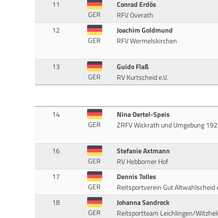
11
Conrad Erdös
GER
RFV Overath
12
Joachim Goldmund
GER
RFV Wermelskirchen
13
Guido Flaß
GER
RV Kurtscheid e.V.
14
Nina Oertel-Speis
GER
ZRFV Wickrath und Umgebung 192
16
Stefanie Axtmann
GER
RV Hebborner Hof
17
Dennis Tolles
GER
Reitsportverein Gut Altwahlscheid 
18
Johanna Sandrock
GER
Reitsportteam Leichlingen/Witzhel