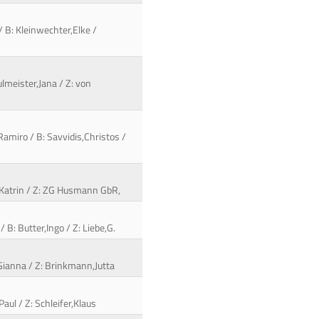
/ B: Kleinwechter,Elke /
lmeister,Jana / Z: von
Ramiro / B: Savvidis,Christos /
,Katrin / Z: ZG Husmann GbR,
B: Butter,Ingo / Z: Liebe,G.
,Gianna / Z: Brinkmann,Jutta
Paul / Z: Schleifer,Klaus