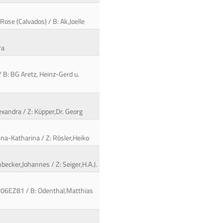
ose (Calvados) / B: Ak,Joelle
ra
 B: BG Aretz, Heinz-Gerd u.
lexandra / Z: Küpper,Dr. Georg
na-Katharina / Z: Rösler,Heiko
becker,Johannes / Z: Seiger,H.A.J.
/ 106EZ81 / B: Odenthal,Matthias