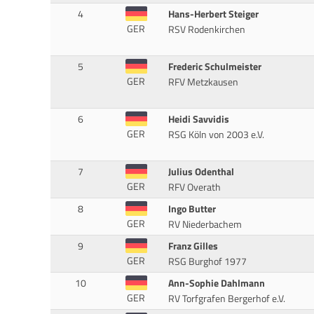
4
Hans-Herbert Steiger
GER
RSV Rodenkirchen
5
Frederic Schulmeister
GER
RFV Metzkausen
6
Heidi Savvidis
GER
RSG Köln von 2003 e.V.
7
Julius Odenthal
GER
RFV Overath
8
Ingo Butter
GER
RV Niederbachem
9
Franz Gilles
GER
RSG Burghof 1977
10
Ann-Sophie Dahlmann
GER
RV Torfgrafen Bergerhof e.V.