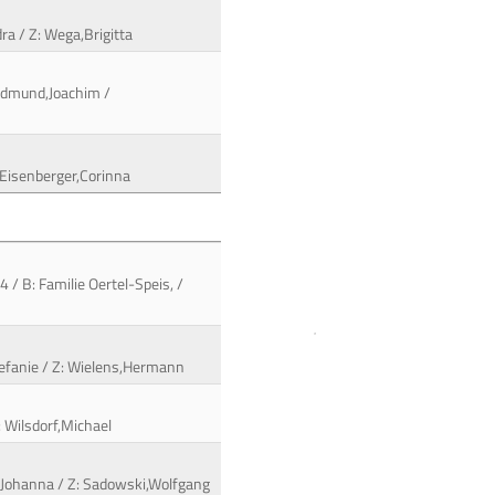
dra / Z: Wega,Brigitta
oldmund,Joachim /
 Eisenberger,Corinna
4 / B: Familie Oertel-Speis, /
tefanie / Z: Wielens,Hermann
: Wilsdorf,Michael
ck,Johanna / Z: Sadowski,Wolfgang