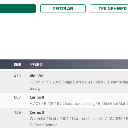
ZEITPLAN
TEILNEHMER
KNR
PFERD
473
Vini Vici
H / Rhld / F / 2015 / Vigo D'Arsouilles / Pilot / B: Pannen
Georg
067
Cariño 8
H / OS / B / 2016 / Chaccato / Looping / B: Odenthal,Matth
159
Cyrrus 3
W / Holst / Schi / 2007 / Clarimo / Cabinett I / 104OI30 / 
Z: Otzen,Reimer