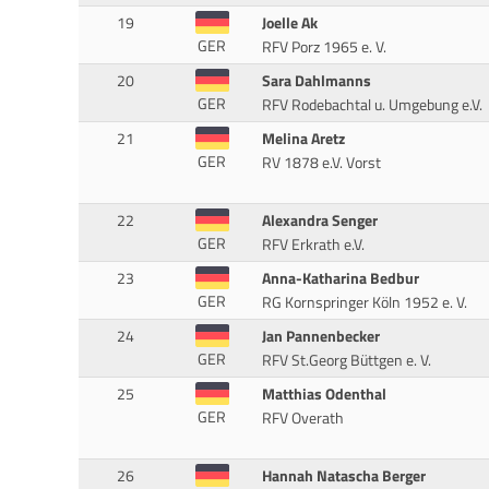
19
Joelle Ak
GER
RFV Porz 1965 e. V.
20
Sara Dahlmanns
GER
RFV Rodebachtal u. Umgebung e.V.
21
Melina Aretz
GER
RV 1878 e.V. Vorst
22
Alexandra Senger
GER
RFV Erkrath e.V.
23
Anna-Katharina Bedbur
GER
RG Kornspringer Köln 1952 e. V.
24
Jan Pannenbecker
GER
RFV St.Georg Büttgen e. V.
25
Matthias Odenthal
GER
RFV Overath
26
Hannah Natascha Berger