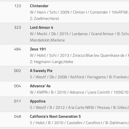
123
Clintender
W / Hann / Schi / 2009 / Clinton I / Contender / 104RF58 
Z: Zoellmer,Horst
323
Lord Amour 4
W / Meckl. / Db / 2015 / Lordanos / Grand Amour / B: Schu
Mandelsloh,Marlene
484
Zeus 191
W / Holst / Schi / 2013 / Zirocco Blue (ex: Quamikase de / 
Z: Hegmann-Lange,Heike
002
A Sweety Pie
S / Westf / Db / 2008 / Ashford / Ferragamo / B: Franken
004
Advance' As
W / KWPN / B / 2010 / Advance / Lovis Corinth / 105IG10 / 
011
Appolina
S / Westf / B / 2012 / A la Carte NRW / Pessoa / B: Gilles
048
Califonia's Next Generation S
S / Holst / B / 2010 / Castellini / Corofino I / B: Dahlmann,