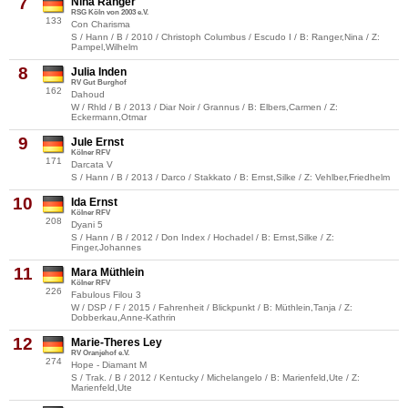
7
Nina Ranger
RSG Köln von 2003 e.V.
133
Con Charisma
S / Hann / B / 2010 / Christoph Columbus / Escudo I / B: Ranger,Nina / Z:
Pampel,Wilhelm
8
Julia Inden
RV Gut Burghof
162
Dahoud
W / Rhld / B / 2013 / Diar Noir / Grannus / B: Elbers,Carmen / Z:
Eckermann,Otmar
9
Jule Ernst
Kölner RFV
171
Darcata V
S / Hann / B / 2013 / Darco / Stakkato / B: Ernst,Silke / Z: Vehlber,Friedhelm
10
Ida Ernst
Kölner RFV
208
Dyani 5
S / Hann / B / 2012 / Don Index / Hochadel / B: Ernst,Silke / Z:
Finger,Johannes
11
Mara Müthlein
Kölner RFV
226
Fabulous Filou 3
W / DSP / F / 2015 / Fahrenheit / Blickpunkt / B: Müthlein,Tanja / Z:
Dobberkau,Anne-Kathrin
12
Marie-Theres Ley
RV Oranjehof e.V.
274
Hope - Diamant M
S / Trak. / B / 2012 / Kentucky / Michelangelo / B: Marienfeld,Ute / Z:
Marienfeld,Ute