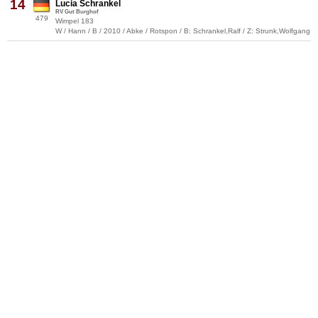
14
Lucia Schrankel
RV Gut Burghof
479
Wimpel 183
W / Hann / B / 2010 / Abke / Rotspon / B: Schrankel,Ralf / Z: Strunk,Wolfgang