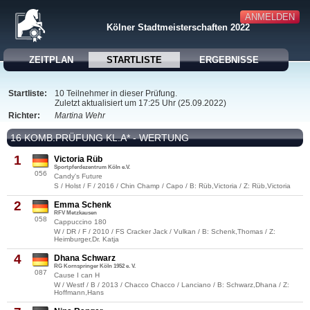
ANMELDEN
Kölner Stadtmeisterschaften 2022
ZEITPLAN
STARTLISTE
ERGEBNISSE
Startliste:
10 Teilnehmer in dieser Prüfung.
Zuletzt aktualisiert um 17:25 Uhr (25.09.2022)
Richter:
Martina Wehr
16 KOMB.PRÜFUNG KL.A* - WERTUNG
1
Victoria Rüb
Sportpferdezentrum Köln e.V.
056
Candy's Future
S / Holst / F / 2016 / Chin Champ / Capo / B: Rüb,Victoria / Z: Rüb,Victoria
2
Emma Schenk
RFV Metzkausen
058
Cappuccino 180
W / DR / F / 2010 / FS Cracker Jack / Vulkan / B: Schenk,Thomas / Z:
Heimburger,Dr. Katja
4
Dhana Schwarz
RG Kornspringer Köln 1952 e. V.
087
Cause I can H
W / Westf / B / 2013 / Chacco Chacco / Lanciano / B: Schwarz,Dhana / Z:
Hoffmann,Hans