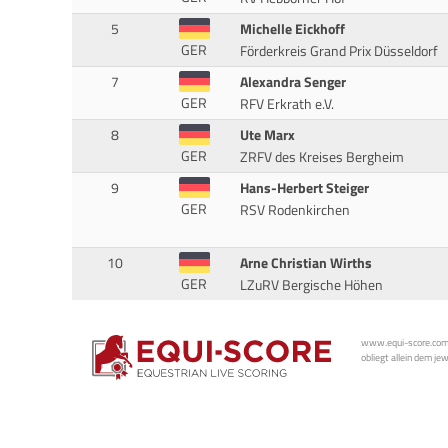
5
Michelle Eickhoff
GER
Förderkreis Grand Prix Düsseldorf
7
Alexandra Senger
GER
RFV Erkrath e.V.
8
Ute Marx
GER
ZRFV des Kreises Bergheim
9
Hans-Herbert Steiger
GER
RSV Rodenkirchen
10
Arne Christian Wirths
GER
LZuRV Bergische Höhen
www.equi-score.com i
obliegt allein dem je