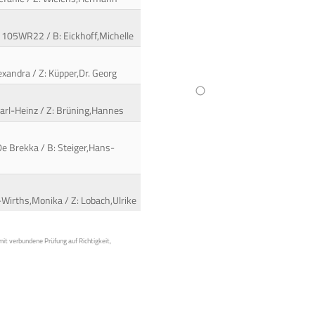
/ 105WR22 / B: Eickhoff,Michelle
lexandra / Z: Küpper,Dr. Georg
Karl-Heinz / Z: Brüning,Hannes
De Brekka / B: Steiger,Hans-
-Wirths,Monika / Z: Lobach,Ulrike
mit verbundene Prüfung auf Richtigkeit,