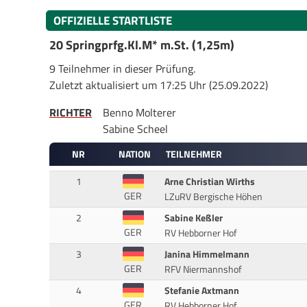
OFFIZIELLE STARTLISTE
20 Springprfg.Kl.M* m.St. (1,25m)
9 Teilnehmer in dieser Prüfung.
Zuletzt aktualisiert um 17:25 Uhr (25.09.2022)
RICHTER
Benno Molterer
Sabine Scheel
NR
NATION
TEILNEHMER
1
Arne Christian Wirths
GER
LZuRV Bergische Höhen
2
Sabine Keßler
GER
RV Hebborner Hof
3
Janina Himmelmann
GER
RFV Niermannshof
4
Stefanie Axtmann
GER
RV Hebborner Hof