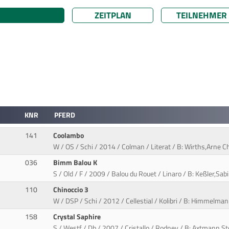
ZEITPLAN
TEILNEHMER
KNR
PFERD
141
Coolambo
W / OS / Schi / 2014 / Colman / Literat / B: Wirths,Arne Ch
036
Bimm Balou K
S / Old / F / 2009 / Balou du Rouet / Linaro / B: Keßler,S
110
Chinoccio 3
W / DSP / Schi / 2012 / Cellestial / Kolibri / B: Himmelman
158
Crystal Saphire
S / Westf / Db / 2007 / Cristallo / Rodney / B: Axtmann,S