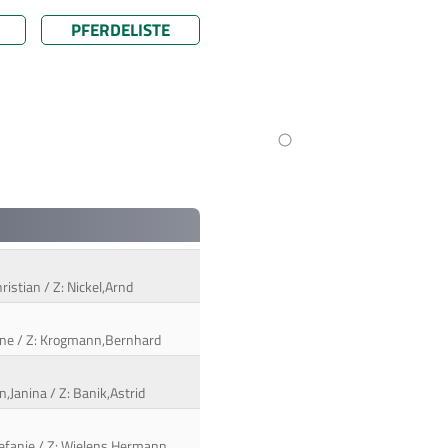
PFERDELISTE
ristian / Z: Nickel,Arnd
abine / Z: Krogmann,Bernhard
n,Janina / Z: Banik,Astrid
tefanie / Z: Wielens,Hermann