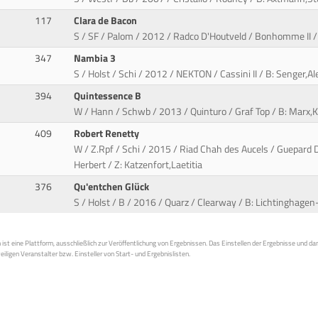
117
Clara de Bacon
S / SF / Palom / 2012 / Radco D'Houtveld / Bonhomme II 
347
Nambia 3
S / Holst / Schi / 2012 / NEKTON / Cassini II / B: Senger,A
394
Quintessence B
W / Hann / Schwb / 2013 / Quinturo / Graf Top / B: Marx,
409
Robert Renetty
W / Z.Rpf / Schi / 2015 / Riad Chah des Aucels / Guepard 
Herbert / Z: Katzenfort,Laetitia
376
Qu'entchen Glück
S / Holst / B / 2016 / Quarz / Clearway / B: Lichtinghagen
st eine Plattform, ausschließlich zur Veröffentlichung von Ergebnissen. Das Einstellen der Ergebnisse und da
weiligen Veranstalter bzw. Einsteller von Start- und Ergebnislisten.